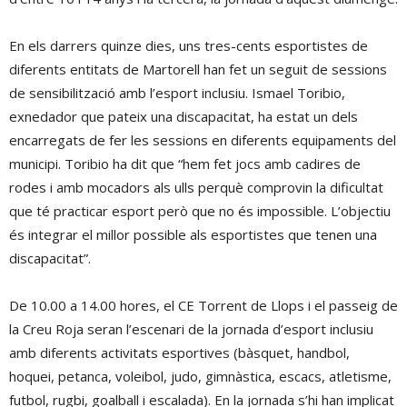
En els darrers quinze dies, uns tres-cents esportistes de
diferents entitats de Martorell han fet un seguit de sessions
de sensibilització amb l’esport inclusiu. Ismael Toribio,
exnedador que pateix una discapacitat, ha estat un dels
encarregats de fer les sessions en diferents equipaments del
municipi. Toribio ha dit que “hem fet jocs amb cadires de
rodes i amb mocadors als ulls perquè comprovin la dificultat
que té practicar esport però que no és impossible. L’objectiu
és integrar el millor possible als esportistes que tenen una
discapacitat”.
De 10.00 a 14.00 hores, el CE Torrent de Llops i el passeig de
la Creu Roja seran l’escenari de la jornada d’esport inclusiu
amb diferents activitats esportives (bàsquet, handbol,
hoquei, petanca, voleibol, judo, gimnàstica, escacs, atletisme,
futbol, rugbi, goalball i escalada). En la jornada s’hi han implicat