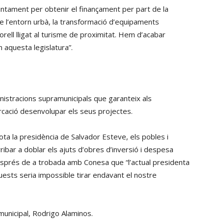
untament per obtenir el finançament per part de la
 de l’entorn urbà, la transformació d’equipaments
torell lligat al turisme de proximitat. Hem d’acabar
 aquesta legislatura”.
nistracions supramunicipals que garanteix als
rcació desenvolupar els seus projectes.
ota la presidència de Salvador Esteve, els pobles i
ibar a doblar els ajuts d’obres d’inversió i despesa
 després de a trobada amb Conesa que “l’actual presidenta
quests seria impossible tirar endavant el nostre
municipal, Rodrigo Alaminos.