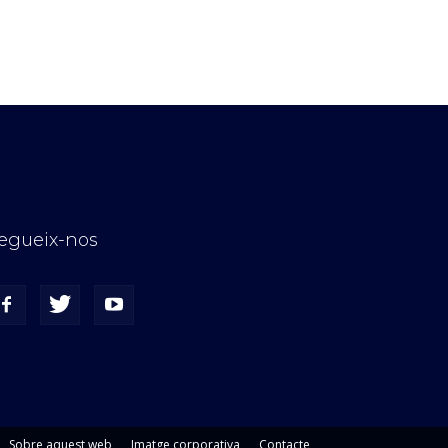
egueix-nos
Sobre aquest web
Imatge corporativa
Contacte