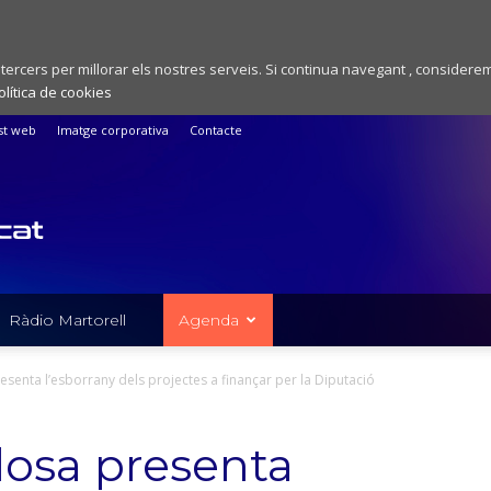
 tercers per millorar els nostres serveis. Si continua navegant , considere
olítica de cookies
st web
Imatge corporativa
Contacte
Ràdio Martorell
Agenda
esenta l’esborrany dels projectes a finançar per la Diputació
losa presenta