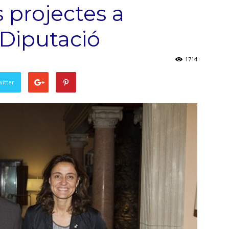
s projectes a
 Diputació
1714
witter