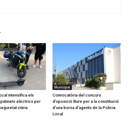
r
Municipal
ocal intensifica els
Convocatòria del concurs
patinets elèctrics per
d’oposició lliure per a la constitució
seguretat viària
d’una borsa d’agents de la Policia
Local