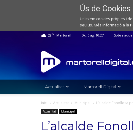
Ús de Cookies
Utilitzem cookies pròpies i de
seu ús. Més informació a la
P
C
28
Martorell
Dc, 5 ag. 10:27
Sobre aque
Web
de
notícies
de
l'Ajuntament
de
Actualitat
Martorell Digital
Martorell
Inici
Actualitat
Municipal
L’alcalde Fonollosa pr
Actualitat
Municipal
L’alcalde Fonol