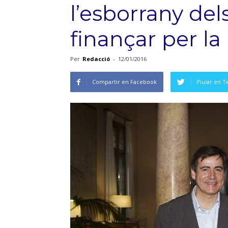
l’esborrany del
finançar per la
Per
Redacció
-
12/01/2016
Compartir en Facebook
Piular en T