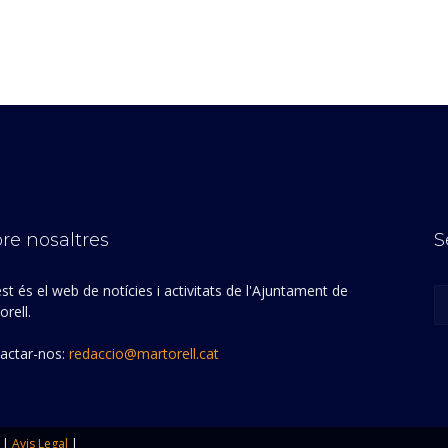
re nosaltres
S
st és el web de notícies i activitats de l'Ajuntament de
rell.
actar-nos:
redaccio@martorell.cat
|
Avis Legal
|