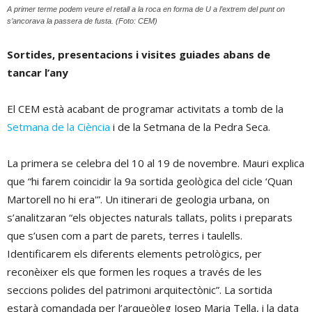
A primer terme podem veure el retall a la roca en forma de U a l’extrem del punt on
s’ancorava la passera de fusta. (Foto: CEM)
Sortides, presentacions i visites guiades abans de
tancar l’any
El CEM està acabant de programar activitats a tomb de la
Setmana de la Ciència
i de la Setmana de la Pedra Seca.
La primera se celebra del 10 al 19 de novembre. Mauri explica
que “hi farem coincidir la 9a sortida geològica del cicle ‘Quan
Martorell no hi era'”. Un itinerari de geologia urbana, on
s’analitzaran “els objectes naturals tallats, polits i preparats
que s’usen com a part de parets, terres i taulells.
Identificarem els diferents elements petrològics, per
reconèixer els que formen les roques a través de les
seccions polides del patrimoni arquitectònic”. La sortida
estarà comandada per l’arqueòleg Josep Maria Tella, i la data