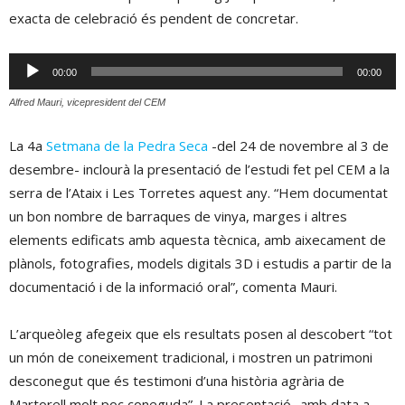
exacta de celebració és pendent de concretar.
Reproductor
00:00
00:00
d'àudio
Alfred Mauri, vicepresident del CEM
La 4a
Setmana de la Pedra Seca
-del 24 de novembre al 3 de
desembre- inclourà la presentació de l’estudi fet pel CEM a la
serra de l’Ataix i Les Torretes aquest any. “Hem documentat
un bon nombre de barraques de vinya, marges i altres
elements edificats amb aquesta tècnica, amb aixecament de
plànols, fotografies, models digitals 3D i estudis a partir de la
documentació i de la informació oral”, comenta Mauri.
L’arqueòleg afegeix que els resultats posen al descobert “tot
un món de coneixement tradicional, i mostren un patrimoni
desconegut que és testimoni d’una història agrària de
Martorell molt poc coneguda”. La presentació -amb data a