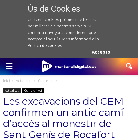
Ús de Cookies
Utilitzem cookies pròpies i de tercers
per millorar els nostres serveis. Si
continua navegant , considerem que
accepta el seu ús. Més informació a la
Política de cookies
Accepto
Inici
Actualitat
Cultura i oci
Actualitat
Cultura i oci
Les excavacions del CEM
confirmen un antic camí
d’accés al monestir de
Sant Genís de Rocafort