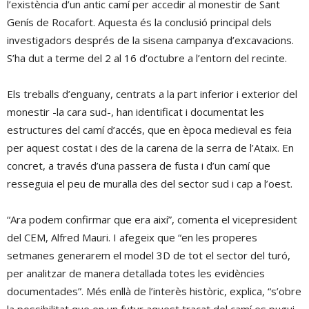
l’existència d’un antic camí per accedir al monestir de Sant
Genís de Rocafort. Aquesta és la conclusió principal dels
investigadors després de la sisena campanya d’excavacions.
S’ha dut a terme del 2 al 16 d’octubre a l’entorn del recinte.
Els treballs d’enguany, centrats a la part inferior i exterior del
monestir -la cara sud-, han identificat i documentat les
estructures del camí d’accés, que en època medieval es feia
per aquest costat i des de la carena de la serra de l’Ataix. En
concret, a través d’una passera de fusta i d’un camí que
resseguia el peu de muralla des del sector sud i cap a l’oest.
“Ara podem confirmar que era així”, comenta el vicepresident
del CEM, Alfred Mauri. I afegeix que “en les properes
setmanes generarem el model 3D de tot el sector del turó,
per analitzar de manera detallada totes les evidències
documentades”. Més enllà de l’interès històric, explica, “s’obre