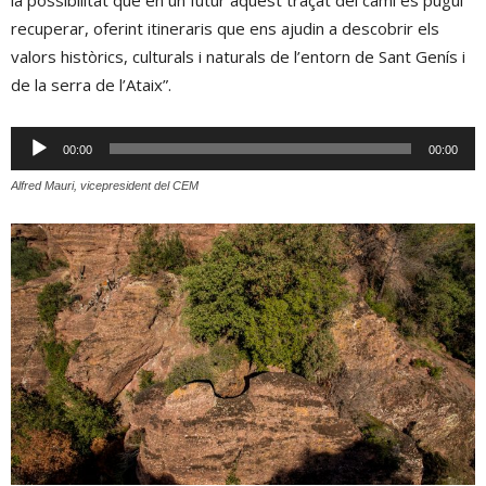
la possibilitat que en un futur aquest traçat del camí es pugui
recuperar, oferint itineraris que ens ajudin a descobrir els
valors històrics, culturals i naturals de l’entorn de Sant Genís i
de la serra de l’Ataix”.
Reproductor
00:00
00:00
d'àudio
Alfred Mauri, vicepresident del CEM