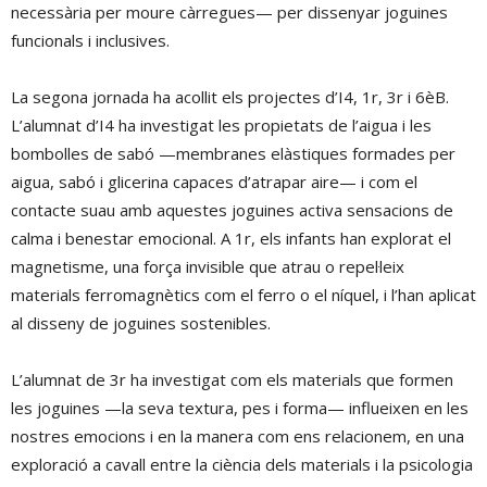
necessària per moure càrregues— per dissenyar joguines
funcionals i inclusives.
La segona jornada ha acollit els projectes d’I4, 1r, 3r i 6èB.
L’alumnat d’I4 ha investigat les propietats de l’aigua i les
bombolles de sabó —membranes elàstiques formades per
aigua, sabó i glicerina capaces d’atrapar aire— i com el
contacte suau amb aquestes joguines activa sensacions de
calma i benestar emocional. A 1r, els infants han explorat el
magnetisme, una força invisible que atrau o repel·leix
materials ferromagnètics com el ferro o el níquel, i l’han aplicat
al disseny de joguines sostenibles.
L’alumnat de 3r ha investigat com els materials que formen
les joguines —la seva textura, pes i forma— influeixen en les
nostres emocions i en la manera com ens relacionem, en una
exploració a cavall entre la ciència dels materials i la psicologia