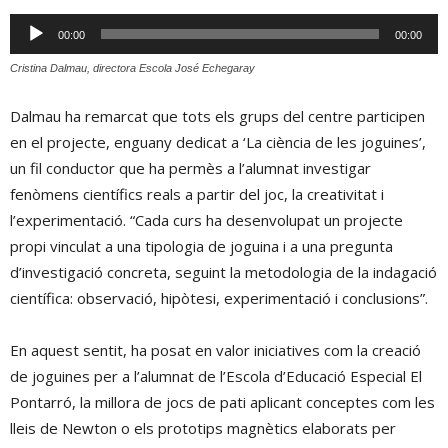
Reproductor
00:00
00:00
d'àudio
Cristina Dalmau, directora Escola José Echegaray
Dalmau ha remarcat que tots els grups del centre participen
en el projecte, enguany dedicat a ‘La ciència de les joguines’,
un fil conductor que ha permès a l’alumnat investigar
fenòmens científics reals a partir del joc, la creativitat i
l’experimentació. “Cada curs ha desenvolupat un projecte
propi vinculat a una tipologia de joguina i a una pregunta
d’investigació concreta, seguint la metodologia de la indagació
científica: observació, hipòtesi, experimentació i conclusions”.
En aquest sentit, ha posat en valor iniciatives com la creació
de joguines per a l’alumnat de l’Escola d’Educació Especial El
Pontarró, la millora de jocs de pati aplicant conceptes com les
lleis de Newton o els prototips magnètics elaborats per