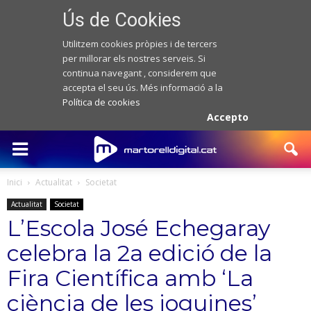
Ús de Cookies
Utilitzem cookies pròpies i de tercers
per millorar els nostres serveis. Si
continua navegant , considerem que
accepta el seu ús. Més informació a la
Política de cookies
Accepto
Inici
Actualitat
Societat
Actualitat
Societat
L’Escola José Echegaray
celebra la 2a edició de la
Fira Científica amb ‘La
ciència de les joguines’