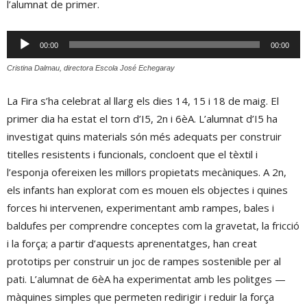
l’alumnat de primer.
Reproductor
00:00
00:00
d'àudio
Cristina Dalmau, directora Escola José Echegaray
La Fira s’ha celebrat al llarg els dies 14, 15 i 18 de maig. El
primer dia ha estat el torn d’I5, 2n i 6èA. L’alumnat d’I5 ha
investigat quins materials són més adequats per construir
titelles resistents i funcionals, concloent que el tèxtil i
l’esponja ofereixen les millors propietats mecàniques. A 2n,
els infants han explorat com es mouen els objectes i quines
forces hi intervenen, experimentant amb rampes, bales i
baldufes per comprendre conceptes com la gravetat, la fricció
i la força; a partir d’aquests aprenentatges, han creat
prototips per construir un joc de rampes sostenible per al
pati. L’alumnat de 6èA ha experimentat amb les politges —
màquines simples que permeten redirigir i reduir la força