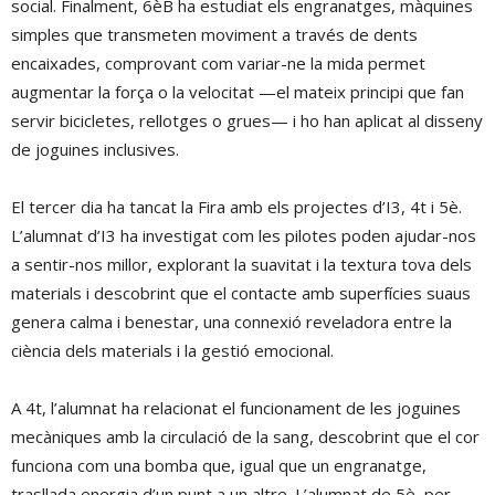
social. Finalment, 6èB ha estudiat els engranatges, màquines
simples que transmeten moviment a través de dents
encaixades, comprovant com variar-ne la mida permet
augmentar la força o la velocitat —el mateix principi que fan
servir bicicletes, rellotges o grues— i ho han aplicat al disseny
de joguines inclusives.
El tercer dia ha tancat la Fira amb els projectes d’I3, 4t i 5è.
L’alumnat d’I3 ha investigat com les pilotes poden ajudar-nos
a sentir-nos millor, explorant la suavitat i la textura tova dels
materials i descobrint que el contacte amb superfícies suaus
genera calma i benestar, una connexió reveladora entre la
ciència dels materials i la gestió emocional.
A 4t, l’alumnat ha relacionat el funcionament de les joguines
mecàniques amb la circulació de la sang, descobrint que el cor
funciona com una bomba que, igual que un engranatge,
trasllada energia d’un punt a un altre. L’alumnat de 5è, per