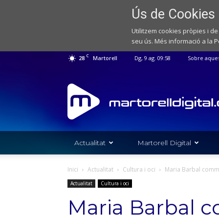
Ús de Cookies
Utilitzem cookies pròpies i de
seu ús. Més informació a la
P
C
28
Martorell
Dg, 9 ag. 09:58
Sobre aque
Web
de
notícies
de
l'Ajuntament
de
Actualitat
Martorell Digital
Martorell
Inici
Actualitat
Cultura i oci
Maria Barbal commem
Actualitat
Cultura i oci
Maria Barbal 