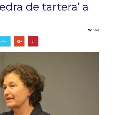
edra de tartera’ a
1528
witter