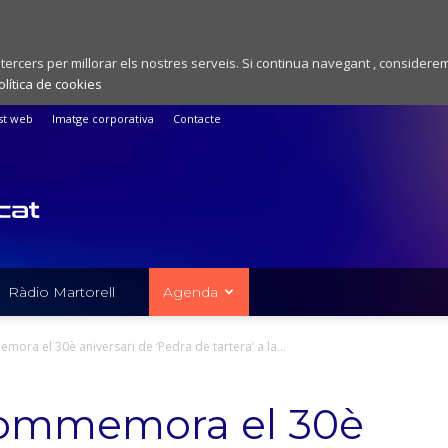
 tercers per millorar els nostres serveis. Si continua navegant , considere
olítica de cookies
st web
Imatge corporativa
Contacte
Ràdio Martorell
Agenda
ora el 30è aniversari de ‘Pedra de tartera’ a la...
commemora el 30è