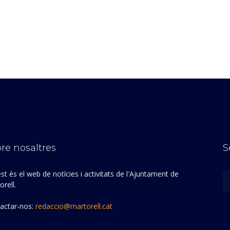
re nosaltres
S
st és el web de notícies i activitats de l'Ajuntament de
rell.
actar-nos:
redaccio@martorell.cat