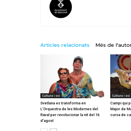
Articles relacionats
Més de l'auto
Cultura i oci
Cultura i oci
Svetlana es transforma en
Campi qui pu
L’Orquestra de les Modernes del
Major de Mar
Raval per revolucionar la nit del 16
cursa de ca
d’agost