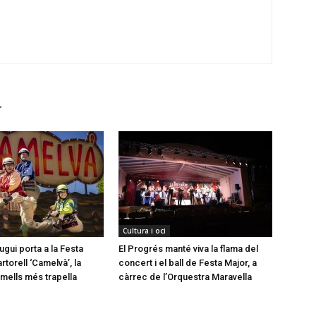
r
Cultura i oci
gui porta a la Festa
El Progrés manté viva la flama del
torell ‘Camelvà’, la
concert i el ball de Festa Major, a
mells més trapella
càrrec de l’Orquestra Maravella