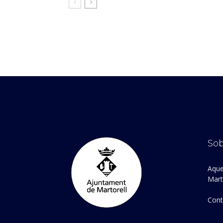
Sob
Aque
Marto
Cont