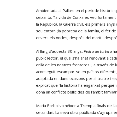
Ambientada al Pallars en el període històric
seixanta, “la vida de Conxa es veu fortamen
la República, la Guerra civil, els primers anys
seu entorn (la pobresa de la família, el fet d
envers els oncles, després del marit i després d
Al llarg d’aquests 30 anys,
Pedra de tartera
ha
públic lector, el qual s’ha anat renovant a ca
enllà de les nostres fronteres i, a través de
aconseguit escampar-se en països diferents,
adaptada en dues ocasions per al teatre i r
explicat que “la història ha enganxat perquè, m
dona un conflicte bèl·lic des de l’àmbit familiar
Maria Barbal va néixer a Tremp a finals de l’
secundari. La seva obra publicada s’agrupa en