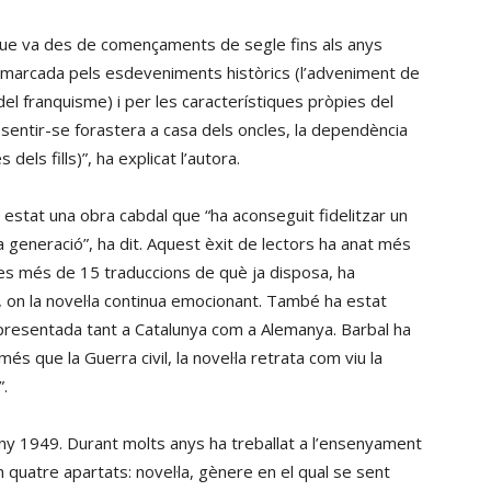
 que va des de començaments de segle fins als anys
t marcada pels esdeveniments històrics (l’adveniment de
 del franquisme) i per les característiques pròpies del
e sentir-se forastera a casa dels oncles, la dependència
els fills)”, ha explicat l’autora.
 estat una obra cabdal que “ha aconseguit fidelitzar un
da generació”, ha dit. Aquest èxit de lectors ha anat més
 les més de 15 traduccions de què ja disposa, ha
 on la novel·la continua emocionant. També ha estat
epresentada tant a Catalunya com a Alemanya. Barbal ha
és que la Guerra civil, la novel·la retrata com viu la
”.
any 1949. Durant molts anys ha treballat a l’ensenyament
 quatre apartats: novel·la, gènere en el qual se sent