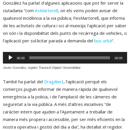
González ha parlat d’algunes aplicacions que pot fer servir la
ciutadania “com
ésMartorell
, on els veïns poden avisar de
qualsevol incidència a la via pública; FesMartorell, que informa
de les activitats de cultura i oci al municipi; l’aplicació per saber
on són i la disponibilitat dels punts de recàrrega de vehicles, o
l’aplicació per sol.licitar parada a demanda del
bus urbà
“.
Reproductor
00:00
00:00
d'àudio
Javier González, regidor Transició Digital i Sostenibilitat
També ha parlat del
DragAlert
, l’aplicació perquè els
comerços puguin informar de manera ràpida de qualsevol
emergència a la policia, i de l’ampliació de les càmeres de
seguretat a la via pública. A més d’altres iniciatives “de
caràcter intern que ajuden a l’Ajuntament a treballar de
manera més propera i accessible, per ser més eficients en la
nostra operativa i gestió del dia a dia”, ha detallat el regidor.