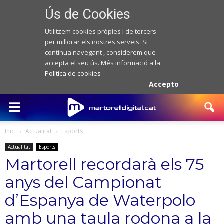
Ús de Cookies
Utilitzem cookies pròpies i de tercers
per millorar els nostres serveis. Si
continua navegant , considerem que
accepta el seu ús. Més informació a la
Política de cookies
Accepto
Inici
Actualitat
Esports
Actualitat
Esports
Martorell recordarà els 75
anys del Campionat
d’Espanya de Waterpolo
amb una taula rodona a la