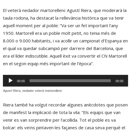
El veterà nedador martorellenc Agustí Riera, que moderarà la
taula rodona, ha destacat la rellevància històrica que va tenir
aquell moment per al poble: “Va ser un fet important l’any
1950. Martorell era un poble molt petit, no tenia més de
8.000 o 9.000 habitants, i va acollir un campionat d’Espanya en
el qual va quedar subcampió per darrere del Barcelona, que
era el líder indiscutible. Aquell èxit va convertir el CN Martorell
en el segon equip més important de l’època”.
Reproductor
00:00
00:00
d'àudio
Agustí Riera, nedador veterà martorellenc
Riera també ha volgut recordar algunes anècdotes que posen
de manifest la implicació de tota la vila: “Els equips que van
venir es van sorprendre per l’acollida. Tot el poble es va
bolcar: els veïns pintaven les façanes de casa seva perquè el