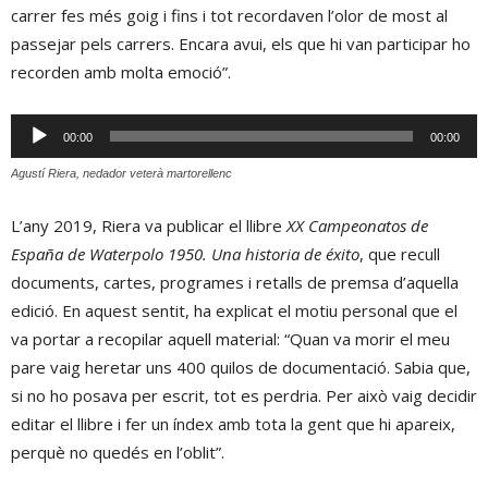
carrer fes més goig i fins i tot recordaven l’olor de most al
passejar pels carrers. Encara avui, els que hi van participar ho
recorden amb molta emoció”.
Reproductor
00:00
00:00
d'àudio
Agustí Riera, nedador veterà martorellenc
L’any 2019, Riera va publicar el llibre
XX Campeonatos de
España de Waterpolo 1950. Una historia de éxito
, que recull
documents, cartes, programes i retalls de premsa d’aquella
edició. En aquest sentit, ha explicat el motiu personal que el
va portar a recopilar aquell material: “Quan va morir el meu
pare vaig heretar uns 400 quilos de documentació. Sabia que,
si no ho posava per escrit, tot es perdria. Per això vaig decidir
editar el llibre i fer un índex amb tota la gent que hi apareix,
perquè no quedés en l’oblit”.