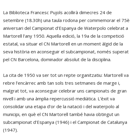
La Biblioteca Francesc Pujols acollirà dimecres 24 de
setembre (18.30h) una taula rodona per commemorar el 75è
aniversari del Campionat d’Espanya de Waterpolo celebrat a
Martorell l’any 1950. Aquella edició, la 19a de la competició
estatal, va situar el CN Martorell en un moment àlgid de la
seva història en aconseguir el subcampionat, només superat
pel CN Barcelona, dominador absolut de la disciplina.
La cita de 1950 va ser tot un repte organitzatiu: Martorell va
rebre l’encàrrec amb tan sols tres setmanes de marge i,
malgrat tot, va aconseguir celebrar uns campionats de gran
nivell i amb una àmplia repercussió mediàtica. L’èxit va
consolidar una etapa d’or de la natació i del waterpolo al
municipi, en què el CN Martorell també havia obtingut un
subcampionat d’Espanya (1946) i el Campionat de Catalunya
(1947).