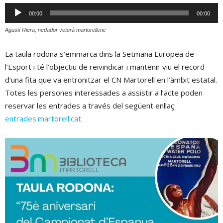
Reproductor
00:00
00:00
d'àudio
Agustí Riera, nedador veterà martorellenc
La taula rodona s’emmarca dins la Setmana Europea de
l’Esport i té l’objectiu de reivindicar i mantenir viu el record
d’una fita que va entronitzar el CN Martorell en l’àmbit estatal.
Totes les persones interessades a assistir a l’acte poden
reservar les entrades a través del següent enllaç:
entrades.martorell.cat
.