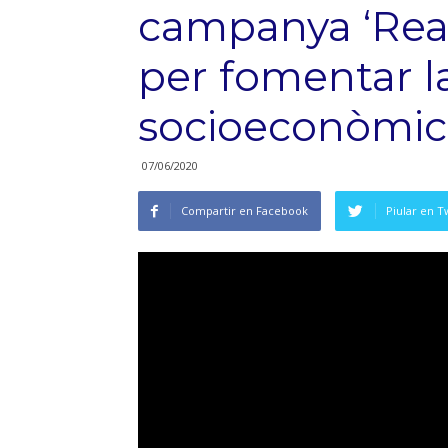
campanya ‘Rea
per fomentar l
socioeconòmic
07/06/2020
Compartir en Facebook
Piular en T