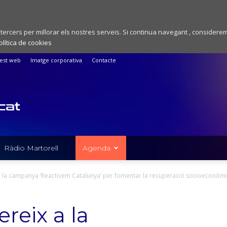
 tercers per millorar els nostres serveis. Si continua navegant , considere
olítica de cookies
est web
Imatge corporativa
Contacte
Ràdio Martorell
Agenda
 a la campanya ‘Reactivem Catalunya’ per fomentar la recuperació socioeconòm
ereix a la