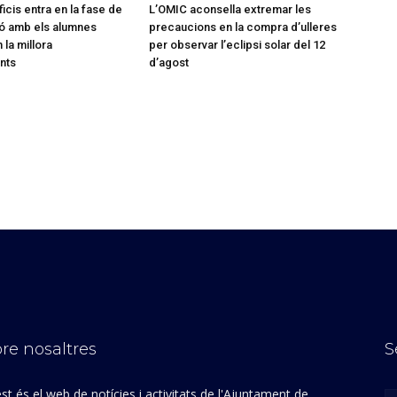
icis entra en la fase de
L’OMIC aconsella extremar les
ó amb els alumnes
precaucions en la compra d’ulleres
 la millora
per observar l’eclipsi solar del 12
nts
d’agost
re nosaltres
S
st és el web de notícies i activitats de l'Ajuntament de