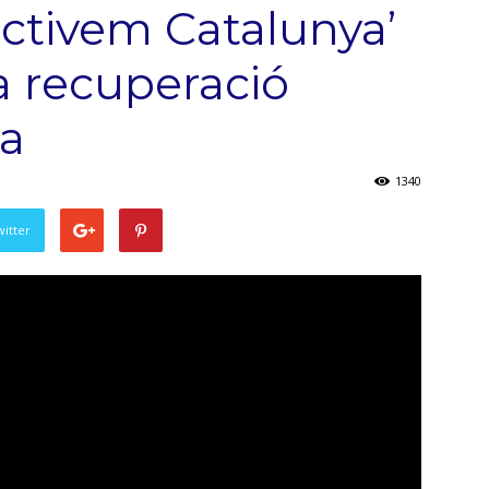
ctivem Catalunya’
a recuperació
a
1340
witter