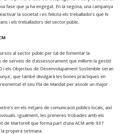
na fase que ja ha engegat. En la segona, una campanya
activar la societat i es felicita els treballadors que hi
ris i els treballadors del sector públic.
ACM
ursos al sector públic per tal de fomentar la
és de serveis de d’assessorament que millorin la gestió
030 i els Objectius de Desenvolupament Sostenible seran
talunya’, que també divulgarà les bones pràctiques en
ha reorientat el seu Pla de Mandat per assolir un major
re’s en els mitjans de comunicació públics locals, així
ovisuals. Igualment, les primeres trobades amb els
nt de Martorell que forma part d’una ACM amb 937
de la propera setmana.