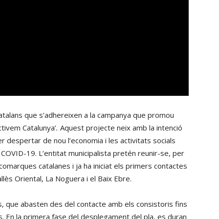
catalans que s’adhereixen a la campanya que promou
ctivem Catalunya’
.
Aquest projecte neix amb la intenció
r despertar de nou l’economia i les activitats socials
 COVID-19. L’entitat municipalista pretén reunir-se, per
comarques catalanes i ja ha iniciat els primers contactes
Vallès Oriental, La Noguera i el Baix Ebre.
s, que abasten des del contacte amb els consistoris fins
res. En la primera fase del desplegament del pla, es duran