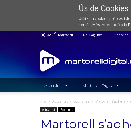
Ús de Cookies
Utilitzem cookies pròpies i de
seu ús. Més informació a la
P
C
32.6
Martorell
Ds, 8 ag. 10:49
Sobre aqu
Web
de
notícies
de
l'Ajuntament
de
Actualitat
Martorell Digital
Martorell
Inici
Actualitat
Economia
Martorell s’adhereix
Actualitat
Economia
Martorell s’adh