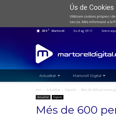
Ús de Cookies
Utilitzem cookies pròpies i de
seu ús. Més informació a la
P
C
28.9
Martorell
Ds, 8 ag. 09:11
Sobre aqu
Web
de
notícies
de
l'Ajuntament
de
Actualitat
Martorell Digital
Martorell
Inici
Actualitat
Esports
Més de 600 persones gau
Actualitat
Esports
Més de 600 pe