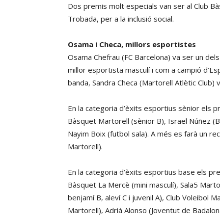
Dos premis molt especials van ser al Club Bàs
Trobada, per a la inclusió social.
Osama i Checa, millors esportistes
Osama Chefrau (FC Barcelona) va ser un dels 
millor esportista masculí i com a campió d’Espa
banda, Sandra Checa (Martorell Atlètic Club) 
En la categoria d’èxits esportius sènior els p
Bàsquet Martorell (sènior B), Israel Núñez (B
Nayim Boix (futbol sala). A més es farà un rec
Martorell).
En la categoria d’èxits esportius base els pr
Bàsquet La Mercè (mini masculí), Sala5 Martor
benjamí B, aleví C i juvenil A), Club Voleibol 
Martorell), Adrià Alonso (Joventut de Badalon