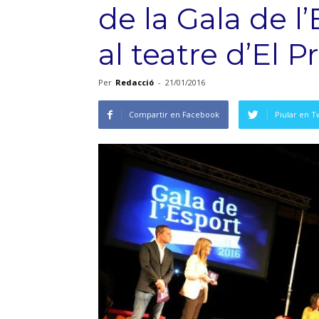
de la Gala de l
al teatre d’El P
Per
Redacció
-
21/01/2016
Compartir en Facebook
Piular en T