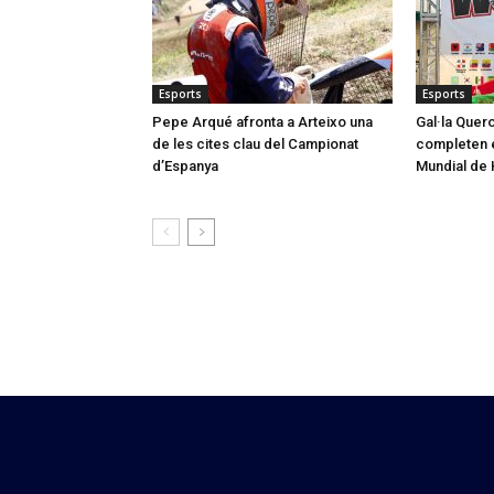
Esports
Esports
Pepe Arqué afronta a Arteixo una
Gal·la Quero
de les cites clau del Campionat
completen e
d’Espanya
Mundial de 