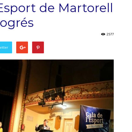
’Esport de Martorell
rogrés
2577
witter