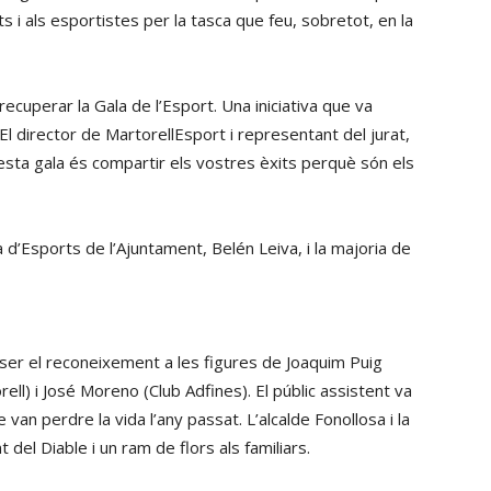
ats i als esportistes per la tasca que feu, sobretot, en la
cuperar la Gala de l’Esport. Una iniciativa que va
 El director de MartorellEsport i representant del jurat,
esta gala és compartir els vostres èxits perquè són els
 d’Esports de l’Ajuntament, Belén Leiva, i la majoria de
er el reconeixement a les figures de Joaquim Puig
ll) i José Moreno (Club Adfines). El públic assistent va
van perdre la vida l’any passat. L’alcalde Fonollosa i la
t del Diable i un ram de flors als familiars.