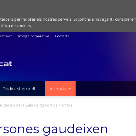
 tercers per millorar els nostres serveis. Si continua navegant , considere
olítica de cookies
est web
Imatge corporativa
Contacte
Ràdio Martorell
Agenda
deixen de la Gala de l’Esport de Martorell...
rsones gaudeixen