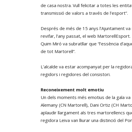
de casa nostra. Vull felicitar a totes les entit
transmissió de valors a través de l’esport”.
Després de més de 15 anys l’Ajuntament va re
revifar, l’any passat, el web MartorellEsport.
Quim Miró va subratllar que “l’essència d’aqu
de tot Martorell”.
L’alcalde va estar acompanyat per la regidora
regidors i regidores del consistori.
Reconeixement molt emotiu
Un dels moments més emotius de la gala va s
Alemany (CN Martorell), Dani Ortiz (CH Martore
aplaudir llargament als tres martorellencs que 
regidora Leiva van lliurar una distinció del Pon