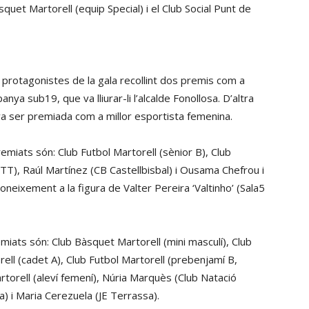
quet Martorell (equip Special) i el Club Social Punt de
protagonistes de la gala recollint dos premis com a
nya sub19, que va lliurar-li l’alcalde Fonollosa. D’altra
va ser premiada com a millor esportista femenina.
remiats són: Club Futbol Martorell (sènior B), Club
TT), Raúl Martínez (CB Castellbisbal) i Ousama Chefrou i
oneixement a la figura de Valter Pereira ‘Valtinho’ (Sala5
emiats són: Club Bàsquet Martorell (mini masculí), Club
ell (cadet A), Club Futbol Martorell (prebenjamí B,
Martorell (aleví femení), Núria Marquès (Club Natació
a) i Maria Cerezuela (JE Terrassa).