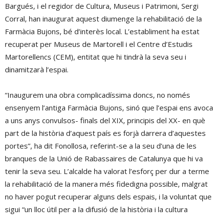
Bargués, i el regidor de Cultura, Museus i Patrimoni, Sergi
Corral, han inaugurat aquest diumenge la rehabilitació de la
Farmàcia Bujons, bé d’interès local. L’establiment ha estat
recuperat per Museus de Martorell i el Centre d’Estudis
Martorellencs (CEM), entitat que hi tindrà la seva seu i
dinamitzarà l’espai.
“Inaugurem una obra complicadíssima doncs, no només
ensenyem l’antiga Farmàcia Bujons, sinó que l’espai ens avoca
a uns anys convulsos- finals del XIX, principis del XX- en què
part de la història d’aquest país es forjà darrera d’aquestes
portes”, ha dit Fonollosa, referint-se a la seu d’una de les
branques de la Unió de Rabassaires de Catalunya que hi va
tenir la seva seu. L’alcalde ha valorat l’esforç per dur a terme
la rehabilitació de la manera més fidedigna possible, malgrat
no haver pogut recuperar alguns dels espais, i la voluntat que
sigui “un lloc útil per a la difusió de la història i la cultura