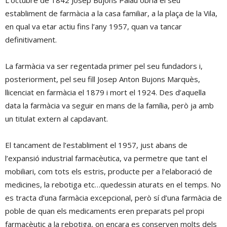
L’octubre de 1842 Josep Bujons Palau obria el seu
establiment de farmàcia a la casa familiar, a la plaça de la Vila,
en qual va etar actiu fins l’any 1957, quan va tancar
definitivament.
La farmàcia va ser regentada primer pel seu fundadors i,
posteriorment, pel seu fill Josep Anton Bujons Marquès,
llicenciat en farmàcia el 1879 i mort el 1924. Des d’aquella
data la farmàcia va seguir en mans de la família, però ja amb
un titulat extern al capdavant.
El tancament de l’establiment el 1957, just abans de
l’expansió industrial farmacèutica, va permetre que tant el
mobiliari, com tots els estris, producte per a l’elaboració de
medicines, la rebotiga etc…quedessin aturats en el temps. No
es tracta d’una farmàcia excepcional, però sí d’una farmàcia de
poble de quan els medicaments eren preparats pel propi
farmacèutic a la rebotiga, on encara es conserven molts dels