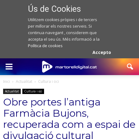
Ús de Cookies
Utilitzem cookies pròpies i de tercers
per millorar els nostres serveis. Si
continua navegant , considerem que
accepta el seu ús. Més informació a la
Política de cookies
Accepto
Inici
Actualitat
Cultura i oci
Actualitat
Cultura i oci
Obre portes l’antiga
Farmàcia Bujons,
recuperada com a espai de
divulgació cultural