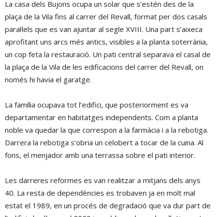
La casa dels Bujons ocupa un solar que s’estén des de la
plaça de la Vila fins al carrer del Revall, format per dos casals
paral·lels que es van ajuntar al segle XVIII. Una part s’aixeca
aprofitant uns arcs més antics, visibles a la planta soterrània,
un cop feta la restauració. Un pati central separava el casal de
la plaça de la Vila de les edificacions del carrer del Revall, on
només hi havia el garatge.
La família ocupava tot l’edifici, que posteriorment es va
departamentar en habitatges independents. Com a planta
noble va quedar la que correspon a la farmàcia i a la rebotiga.
Darrera la rebotiga s’obria un celobert a tocar de la cuina. Al
fons, el menjador amb una terrassa sobre el pati interior.
Les darreres reformes es van realitzar a mitjans dels anys
40. La resta de dependències es trobaven ja en molt mal
estat el 1989, en un procés de degradació que va dur part de