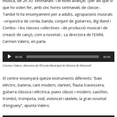
música, de 2h 30’ setmanals- i el nivell avançat –per als que sí
que ho volen fer, amb cinc hores setmanals de classe-.
També hi ha ensenyament per a adults, agrupacions musicals
–orquestra de corda, banda, conjunt de guitarres,
Big Band
i
Combo- i les classes col·lectives –de producció musical i de
creació de cançó, com a novetat-. La directora de l’EMM,
Carmen Valero, en parla.
Reproductor
00:00
00:00
d'àudio
Carmen Valero, directora de l'Escola Municipal de Música de Martorell
El centre ensenyarà quinze instruments diferents: “baix
elèctric, bateria, cant modern, clarinet, flauta travessera,
guitarra clàssica i elèctrica, piano clàssic i modern, saxòfon,
trombó, trompeta, violí, violoncel i ukelele, la gran novetat
d’enguany”, apunta Valero.