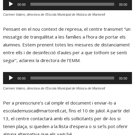
Reproductor
00:00
00:00
d'àudio
Carmen Valero, directora de l'Escola Municipal de Música de Martorell
Pensant en el nou context de represa, el centre transmet “un
missatge de tranquil·litat a les famílies a l’hora de portar els
alumnes. Estem prenent totes les mesures de distanciament
entre ells i de desinfecció d’aules per a que tothom se senti
segur”, aclareix la directora de l’EMM.
Reproductor
00:00
00:00
d'àudio
Carmen Valero, directora de l'Escola Municipal de Música de Martorell
Per a preinscriure’s cal omplir el document i enviar-lo a
escolademusica@martorell.cat, fins el 10 de juliol. A partir del
13, el centre contactarà amb els sol·licitants per dir-los si
tenen plaça, si queden a la llista d’espera o si se’ls pot oferir
alguna alternativa que els vagi bé.