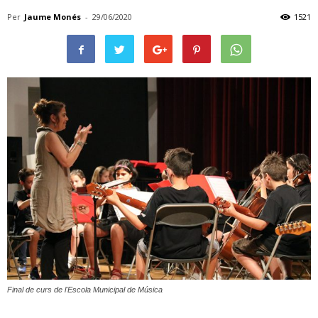
Per
Jaume Monés
-
29/06/2020
1521
Final de curs de l'Escola Municipal de Música