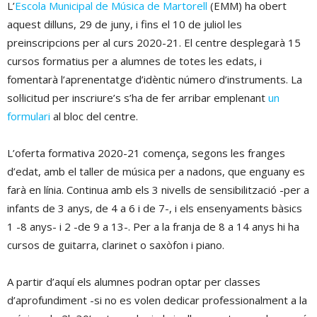
L’
Escola Municipal de Música de Martorell
(EMM) ha obert
aquest dilluns, 29 de juny, i fins el 10 de juliol les
preinscripcions per al curs 2020-21. El centre desplegarà 15
cursos formatius per a alumnes de totes les edats, i
fomentarà l’aprenentatge d’idèntic número d’instruments. La
sol·licitud per inscriure’s s’ha de fer arribar emplenant
un
formulari
al bloc del centre.
L’oferta formativa 2020-21 comença, segons les franges
d’edat, amb el taller de música per a nadons, que enguany es
farà en línia. Continua amb els 3 nivells de sensibilització -per a
infants de 3 anys, de 4 a 6 i de 7-, i els ensenyaments bàsics
1 -8 anys- i 2 -de 9 a 13-. Per a la franja de 8 a 14 anys hi ha
cursos de guitarra, clarinet o saxòfon i piano.
A partir d’aquí els alumnes podran optar per classes
d’aprofundiment -si no es volen dedicar professionalment a la