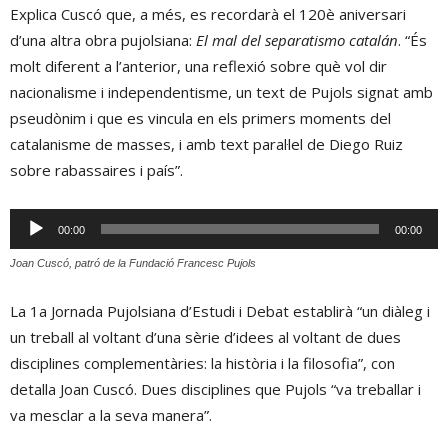
Explica Cuscó que, a més, es recordarà el 120è aniversari
d’una altra obra pujolsiana:
El mal del separatismo catalán
. “És
molt diferent a l’anterior, una reflexió sobre què vol dir
nacionalisme i independentisme, un text de Pujols signat amb
pseudònim i que es vincula en els primers moments del
catalanisme de masses, i amb text paral·lel de Diego Ruiz
sobre rabassaires i país”.
Reproductor
00:00
00:00
d'àudio
Joan Cuscó, patró de la Fundació Francesc Pujols
La 1a Jornada Pujolsiana d’Estudi i Debat establirà “un diàleg i
un treball al voltant d’una sèrie d’idees al voltant de dues
disciplines complementàries: la història i la filosofia”, con
detalla Joan Cuscó. Dues disciplines que Pujols “va treballar i
va mesclar a la seva manera”.