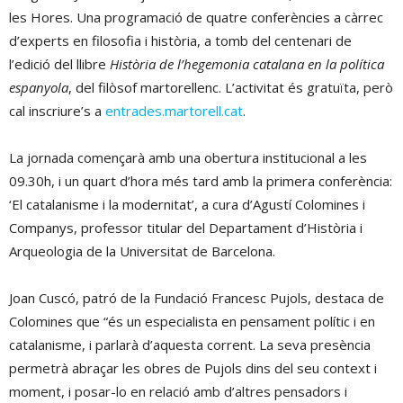
les Hores. Una programació de quatre conferències a càrrec
d’experts en filosofia i història, a tomb del centenari de
l’edició del llibre
Història de l’hegemonia catalana en la política
espanyola
, del filòsof martorellenc. L’activitat és gratuïta, però
cal inscriure’s a
entrades.martorell.cat
.
La jornada començarà amb una obertura institucional a les
09.30h, i un quart d’hora més tard amb la primera conferència:
‘El catalanisme i la modernitat’, a cura d’Agustí Colomines i
Companys, professor titular del Departament d’Història i
Arqueologia de la Universitat de Barcelona.
Joan Cuscó, patró de la Fundació Francesc Pujols, destaca de
Colomines que “és un especialista en pensament polític i en
catalanisme, i parlarà d’aquesta corrent. La seva presència
permetrà abraçar les obres de Pujols dins del seu context i
moment, i posar-lo en relació amb d’altres pensadors i