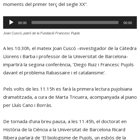
moments del primer terç del segle XX”.
Reproductor
00:00
00:00
d'àudio
Joan Cuscó, patró de la Fundació Francesc Pujols
A les 10.30h, el mateix Joan Cuscó –investigador de la Càtedra
Llorens i Barba i professor de la Universitat de Barcelona-
impartirà la segona conferència, ‘Diego Ruiz i Francesc Pujols
davant el problema Rabassaire i el catalanisme’.
Pels volts de les 11.15h es farà la primera lectura pujolsiana
dramatitzada, a cura de Marta Tricuera, acompanyada al piano
per Lluís Cano i Borràs.
De tornada d’una breu pausa, a les 11.45h, el doctorat en
Història de la Ciència a la Universitat de Barcelona Ricard
Ribera parlarà de ‘El biologisme de Pujols, un esbós de la