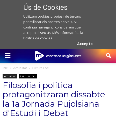
Ús de Cookies
Utilitzem cookies pròpies i de tercers
per millorar els nostres serveis. Si
continua navegant , considerem que
accepta el seu ús. Més informació a la
Política de cookies
Accepto
Inici
Actualitat
Cultura i oci
Actualitat
Cultura i oci
Filosofia i política
protagonitzaran dissabte
la 1a Jornada Pujolsiana
d’Estudi i Debat