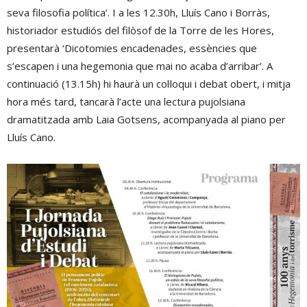
seva filosofia política’. I a les 12.30h, Lluís Cano i Borràs,
historiador estudiós del filòsof de la Torre de les Hores,
presentarà ‘Dicotomies encadenades, essències que
s’escapen i una hegemonia que mai no acaba d’arribar’. A
continuació (13.15h) hi haurà un col·loqui i debat obert, i mitja
hora més tard, tancarà l’acte una lectura pujolsiana
dramatitzada amb Laia Gotsens, acompanyada al piano per
Lluís Cano.