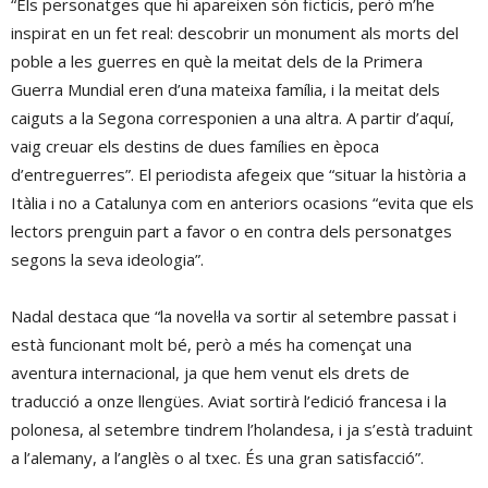
“Els personatges que hi apareixen són ficticis, però m’he
inspirat en un fet real: descobrir un monument als morts del
poble a les guerres en què la meitat dels de la Primera
Guerra Mundial eren d’una mateixa família, i la meitat dels
caiguts a la Segona corresponien a una altra. A partir d’aquí,
vaig creuar els destins de dues famílies en època
d’entreguerres”. El periodista afegeix que “situar la història a
Itàlia i no a Catalunya com en anteriors ocasions “evita que els
lectors prenguin part a favor o en contra dels personatges
segons la seva ideologia”.
Nadal destaca que “la novel·la va sortir al setembre passat i
està funcionant molt bé, però a més ha començat una
aventura internacional, ja que hem venut els drets de
traducció a onze llengües. Aviat sortirà l’edició francesa i la
polonesa, al setembre tindrem l’holandesa, i ja s’està traduint
a l’alemany, a l’anglès o al txec. És una gran satisfacció”.