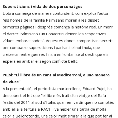
Supersticions i vida de dos personatges
L’obra comença de manera contundent, com explica l’autor:
“els homes de la família Palmisano moren a les disset
primeres pàgines i després comença la història real. En morir
el darrer Palmisano i un Convertini deixen les respectives
vídues embarassades”. Aquestes dones compartiran secrets
per combatre supersticions i pariran i el noi i noia, que
creixeran entreguerres fins a enfrontar-se al destí que els
espera en arribar el segon conflicte bèl·lic.
Pujol: “El llibre és un cant al Mediterrani, a una manera
de viure”
A la presentació, el periodista martorellenc, Eduard Pujol, ha
descobert el fet que “el llibre és fruit d’un viatge del Rafa
l’estiu del 2011 al sud d’Itàlia, quan em va dir que no comptés
amb ell a la tertúlia a RAC1, i va néixer una tarda de molta
calor a Bellorotondo, una calor molt similar a la que pot fer al