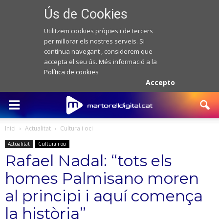
Ús de Cookies
Utilitzem cookies pròpies i de tercers
per millorar els nostres serveis. Si
continua navegant , considerem que
accepta el seu ús. Més informació a la
Política de cookies
Accepto
Inici
Actualitat
Cultura i oci
Actualitat
Cultura i oci
Rafael Nadal: “tots els
homes Palmisano moren
al principi i aquí comença
la història”