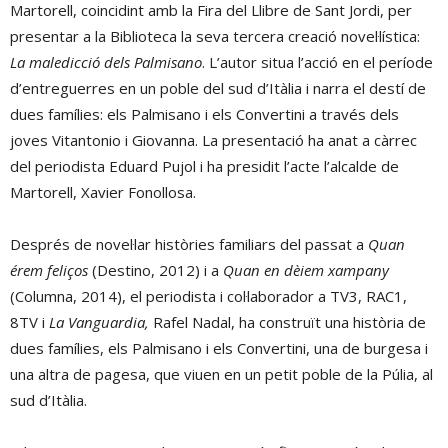
Martorell, coincidint amb la Fira del Llibre de Sant Jordi, per
presentar a la Biblioteca la seva tercera creació novel·lística:
La maledicció dels Palmisano
. L’autor situa l’acció en el període
d’entreguerres en un poble del sud d’Itàlia i narra el destí de
dues famílies: els Palmisano i els Convertini a través dels
joves Vitantonio i Giovanna. La presentació ha anat a càrrec
del periodista Eduard Pujol i ha presidit l’acte l’alcalde de
Martorell, Xavier Fonollosa.
Després de novel·lar històries familiars del passat a
Quan
érem feliços
(Destino, 2012) i a
Quan en dèiem xampany
(Columna, 2014), el periodista i col·laborador a TV3, RAC1,
8TV i
La Vanguardia,
Rafel Nadal, ha construït una història de
dues famílies, els Palmisano i els Convertini, una de burgesa i
una altra de pagesa, que viuen en un petit poble de la Púlia, al
sud d’Itàlia.