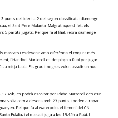
 3 punts del líder i a 2 del segon classificat, i diumenge
 cua, el Sant Pere Molanta. Malgrat aquest fet, els
 partits jugats. Pel que fa al filial, rebrà diumenge
ols marcats i esdevenir amb diferència el conjunt més
rent, l’Handbol Martorell es desplaça a Rubí per jugar
s a mitja taula. Els groc-i-negres volen assolir un nou
e (17.45h) es podrà escoltar per Ràdio Martorell des d’un
segona volta com a desens amb 23 punts, i poden atrapar
i guanyen. Pel que fa al waterpolo, el femení del CN
nta Eulàlia, i el masculí juga a les 19.45h a Rubí. I