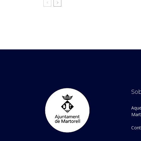
Sob
Aque
Marto
Cont