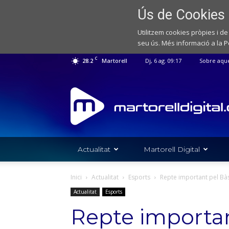
Ús de Cookies
Utilitzem cookies pròpies i de
seu ús. Més informació a la
P
C
28.2
Martorell
Dj, 6 ag. 09:17
Sobre aqu
Web
de
notícies
de
l'Ajuntament
de
Actualitat
Martorell Digital
Martorell
Inici
Actualitat
Esports
Repte important pel Bàs
Actualitat
Esports
Repte importa