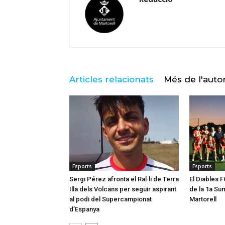
Articles relacionats
Més de l'auto
Esports
Esports
Sergi Pérez afronta el Ral·li de Terra
El Diables 
Illa dels Volcans per seguir aspirant
de la 1a S
al podi del Supercampionat
Martorell
d’Espanya