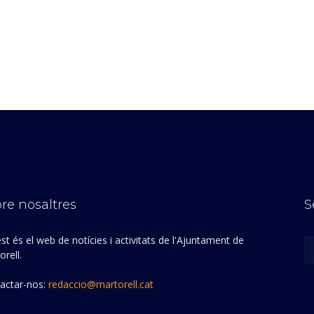
re nosaltres
S
st és el web de notícies i activitats de l'Ajuntament de
rell.
actar-nos:
redaccio@martorell.cat