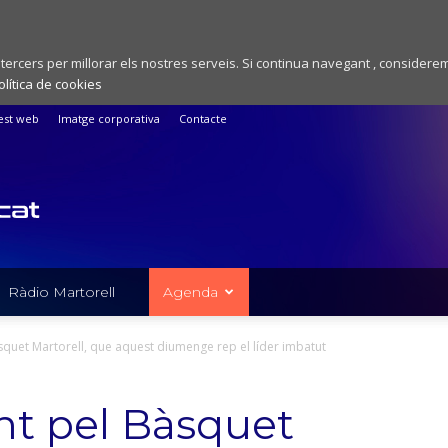
 tercers per millorar els nostres serveis. Si continua navegant , considere
olítica de cookies
est web
Imatge corporativa
Contacte
Ràdio Martorell
Agenda
quet Martorell, que aquest diumenge rep el líder imbatut
nt pel Bàsquet