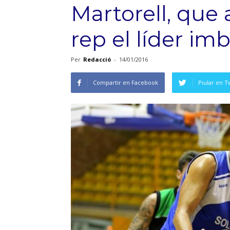
Martorell, qu
rep el líder im
Per
Redacció
-
14/01/2016
Compartir en Facebook
Piular en T