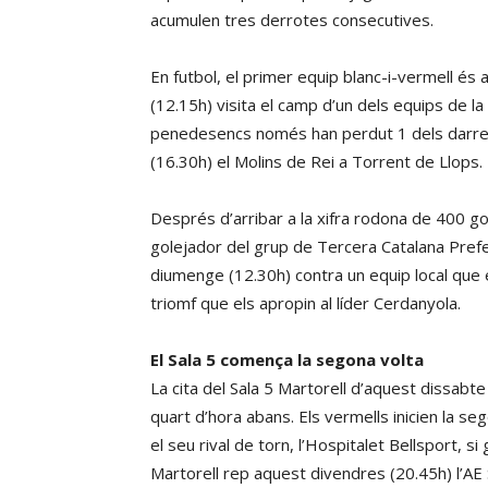
acumulen tres derrotes consecutives.
En futbol, el primer equip blanc-i-vermell és a
(12.15h) visita el camp d’un dels equips de la
penedesencs només han perdut 1 dels darrers 5
(16.30h) el Molins de Rei a Torrent de Llops.
Després d’arribar a la xifra rodona de 400 g
golejador del grup de Tercera Catalana Prefe
diumenge (12.30h) contra un equip local que é
triomf que els apropin al líder Cerdanyola.
El Sala 5 comença la segona volta
La cita del Sala 5 Martorell d’aquest dissabt
quart d’hora abans. Els vermells inicien la 
el seu rival de torn, l’Hospitalet Bellsport, s
Martorell rep aquest divendres (20.45h) l’AE Sa