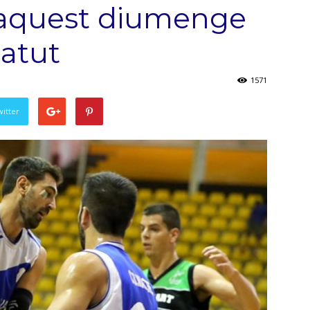
e aquest diumenge
batut
1571
witter