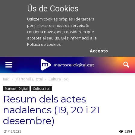
Ús de Cookies
Utilitzem cookies pròpies i de tercers
per millorar els nostres serveis. Si
continua navegant , considerem que
accepta el seu ús. Més informació a la
Política de cookies
Accepto
Inici
Martorell Digital
Cultura i oci
Martorell Digital
Cultura i oci
Resum dels actes
nadalencs (19, 20 i 21
desembre)
21/12/2025
2284