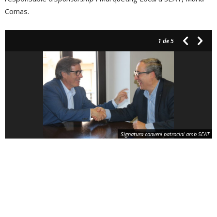
Comas.
1
de 5
Signatura conveni patrocini amb SEAT