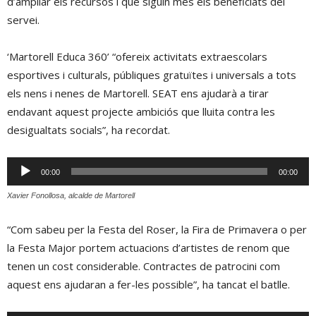
d’ampliar els recursos i que siguin més els beneficiats del
servei.
‘Martorell Educa 360’ “ofereix activitats extraescolars
esportives i culturals, públiques gratuïtes i universals a tots
els nens i nenes de Martorell. SEAT ens ajudarà a tirar
endavant aquest projecte ambiciós que lluita contra les
desigualtats socials”, ha recordat.
Reproductor
00:00
00:00
d'àudio
Xavier Fonollosa, alcalde de Martorell
“Com sabeu per la Festa del Roser, la Fira de Primavera o per
la Festa Major portem actuacions d’artistes de renom que
tenen un cost considerable. Contractes de patrocini com
aquest ens ajudaran a fer-les possible”, ha tancat el batlle.