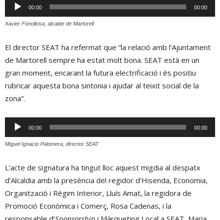
Reproductor
00:00
00:00
d'àudio
Xavier Fonollosa, alcalde de Martorell
El director SEAT ha refermat que “la relació amb l’Ajuntament
de Martorell sempre ha estat molt bona. SEAT està en un
gran moment, encarant la futura electrificació i és positiu
rubricar aquesta bona sintonia i ajudar al teixit social de la
zona”.
Reproductor
00:00
00:00
d'àudio
Miguel Ignacio Palomera, director SEAT
L’acte de signatura ha tingut lloc aquest migdia al despatx
d’Alcaldia amb la presència del regidor d’Hisenda, Economia,
Organització i Règim Interior, Lluís Amat, la regidora de
Promoció Econòmica i Comerç, Rosa Cadenas, i la
responsable d’
Sponsorship
i Màrqueting Local a SEAT, Maria