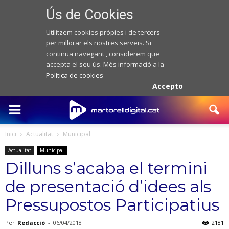
Ús de Cookies
Utilitzem cookies pròpies i de tercers
per millorar els nostres serveis. Si
continua navegant , considerem que
accepta el seu ús. Més informació a la
Política de cookies
Accepto
Inici
Actualitat
Municipal
Actualitat
Municipal
Dilluns s’acaba el termini
de presentació d’idees als
Pressupostos Participatius
Per
Redacció
-
06/04/2018
2181