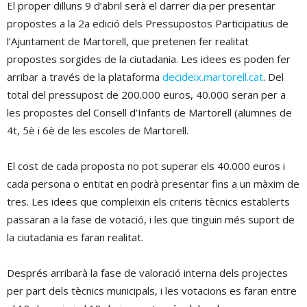
El proper dilluns 9 d’abril serà el darrer dia per presentar
propostes a la 2a edició dels Pressupostos Participatius de
l’Ajuntament de Martorell, que pretenen fer realitat
propostes sorgides de la ciutadania. Les idees es poden fer
arribar a través de la plataforma
decideix.martorell.cat
. Del
total del pressupost de 200.000 euros, 40.000 seran per a
les propostes del Consell d’Infants de Martorell (alumnes de
4t, 5è i 6è de les escoles de Martorell.
El cost de cada proposta no pot superar els 40.000 euros i
cada persona o entitat en podrà presentar fins a un màxim de
tres. Les idees que compleixin els criteris tècnics establerts
passaran a la fase de votació, i les que tinguin més suport de
la ciutadania es faran realitat.
Després arribarà la fase de valoració interna dels projectes
per part dels tècnics municipals, i les votacions es faran entre