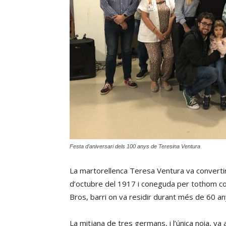
Festa d'aniversari dels 100 anys de Teresina Ventura
La martorellenca Teresa Ventura va convertir
d’octubre del 1917 i coneguda per tothom com 
Bros, barri on va residir durant més de 60 any
La mitjana de tres germans, i l’única noia, va 