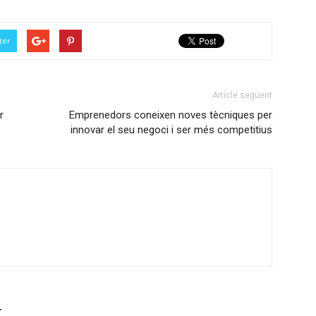
ter
Article següent
r
Emprenedors coneixen noves tècniques per
innovar el seu negoci i ser més competitius
r