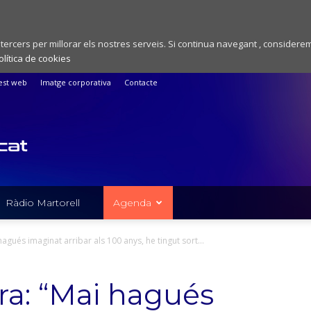
 tercers per millorar els nostres serveis. Si continua navegant , considere
olítica de cookies
est web
Imatge corporativa
Contacte
Ràdio Martorell
Agenda
agués imaginat arribar als 100 anys, he tingut sort...
ra: “Mai hagués