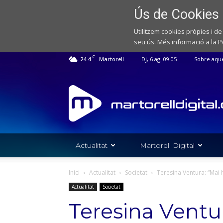
Ús de Cookies
Utilitzem cookies pròpies i de
seu ús. Més informació a la
P
C
24.4
Martorell
Dj, 6 ag. 09:05
Sobre aqu
Web
de
notícies
de
l'Ajuntament
de
Actualitat
Martorell Digital
Martorell
Inici
Actualitat
Societat
Teresina Ventura: “Mai h
Actualitat
Societat
Teresina Ventu