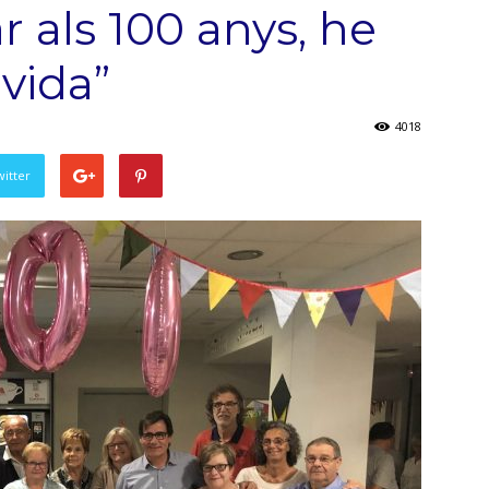
r als 100 anys, he
 vida”
4018
witter