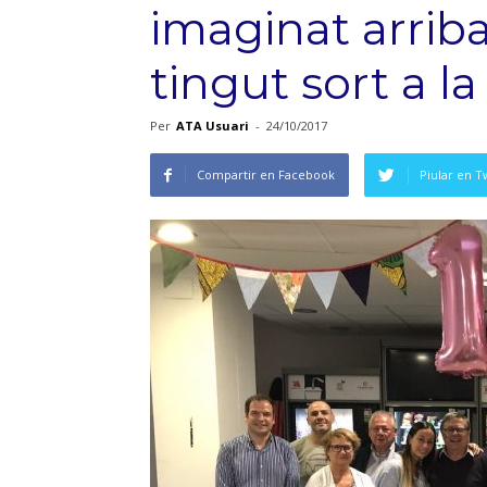
imaginat arriba
tingut sort a la
Per
ATA Usuari
-
24/10/2017
Compartir en Facebook
Piular en T