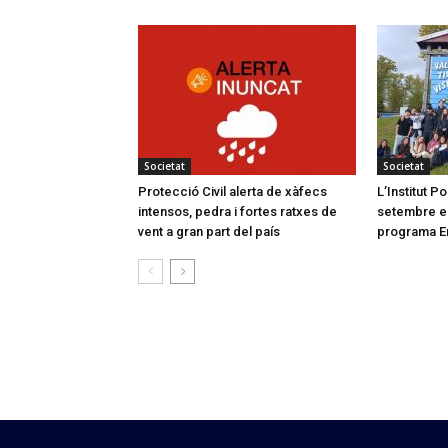
Societat
Societat
Protecció Civil alerta de xàfecs
L’Institut 
intensos, pedra i fortes ratxes de
setembre el 
vent a gran part del país
programa E