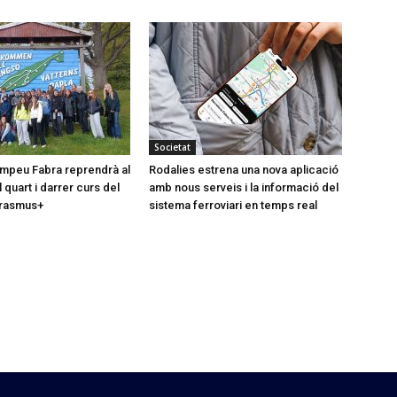
Societat
Pompeu Fabra reprendrà al
Rodalies estrena una nova aplicació
quart i darrer curs del
amb nous serveis i la informació del
rasmus+
sistema ferroviari en temps real