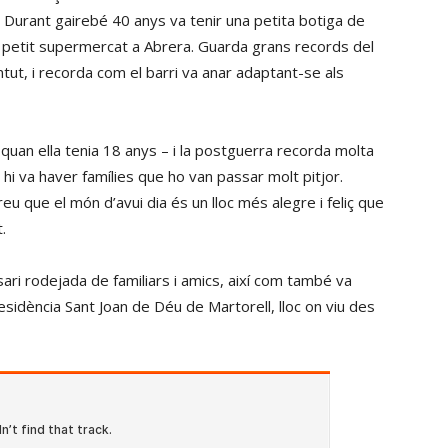
2. Durant gairebé 40 anys va tenir una petita botiga de
 petit supermercat a Abrera. Guarda grans records del
ntut, i recorda com el barri va anar adaptant-se als
 quan ella tenia 18 anys – i la postguerra recorda molta
e hi va haver famílies que ho van passar molt pitjor.
reu que el món d’avui dia és un lloc més alegre i feliç que
.
ari rodejada de familiars i amics, així com també va
sidència Sant Joan de Déu de Martorell, lloc on viu des