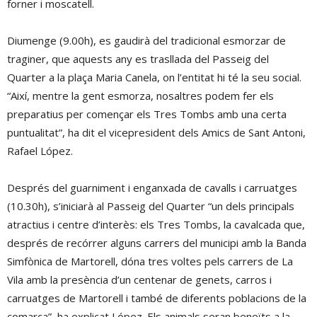
forner i moscatell.
Diumenge (9.00h), es gaudirà del tradicional esmorzar de
traginer, que aquests any es trasllada del Passeig del
Quarter a la plaça Maria Canela, on l’entitat hi té la seu social.
“Així, mentre la gent esmorza, nosaltres podem fer els
preparatius per començar els Tres Tombs amb una certa
puntualitat”, ha dit el vicepresident dels Amics de Sant Antoni,
Rafael López.
Després del guarniment i enganxada de cavalls i carruatges
(10.30h), s’iniciarà al Passeig del Quarter “un dels principals
atractius i centre d’interès: els Tres Tombs, la cavalcada que,
després de recórrer alguns carrers del municipi amb la Banda
Simfònica de Martorell, dóna tres voltes pels carrers de La
Vila amb la presència d’un centenar de genets, carros i
carruatges de Martorell i també de diferents poblacions de la
comarca”, ha explicat López. Els animals seran beneïts a la