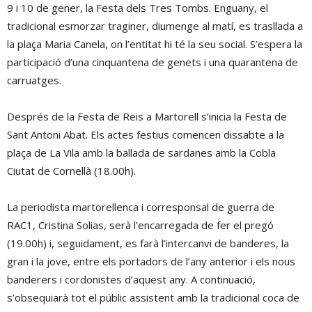
9 i 10 de gener, la Festa dels Tres Tombs. Enguany, el
tradicional esmorzar traginer, diumenge al matí, es trasllada a
la plaça Maria Canela, on l’entitat hi té la seu social. S’espera la
participació d’una cinquantena de genets i una quarantena de
carruatges.
Després de la Festa de Reis a Martorell s’inicia la Festa de
Sant Antoni Abat. Els actes festius comencen dissabte a la
plaça de La Vila amb la ballada de sardanes amb la Cobla
Ciutat de Cornellà (18.00h).
La periodista martorellenca i corresponsal de guerra de
RAC1, Cristina Solias, serà l’encarregada de fer el pregó
(19.00h) i, seguidament, es farà l’intercanvi de banderes, la
gran i la jove, entre els portadors de l’any anterior i els nous
banderers i cordonistes d’aquest any. A continuació,
s’obsequiarà tot el públic assistent amb la tradicional coca de