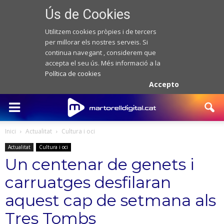
Ús de Cookies
Utilitzem cookies pròpies i de tercers
per millorar els nostres serveis. Si
continua navegant , considerem que
accepta el seu ús. Més informació a la
Política de cookies
Accepto
Inici
Actualitat
Cultura i oci
Actualitat
Cultura i oci
Un centenar de genets i
carruatges desfilaran
aquest cap de setmana als
Tres Tombs