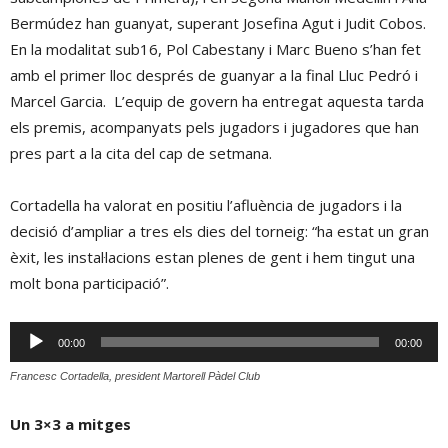
Bermúdez han guanyat, superant Josefina Agut i Judit Cobos.
En la modalitat sub16, Pol Cabestany i Marc Bueno s’han fet
amb el primer lloc després de guanyar a la final Lluc Pedró i
Marcel Garcia. L’equip de govern ha entregat aquesta tarda
els premis, acompanyats pels jugadors i jugadores que han
pres part a la cita del cap de setmana.
Cortadella ha valorat en positiu l’afluència de jugadors i la
decisió d’ampliar a tres els dies del torneig: “ha estat un gran
èxit, les instal·lacions estan plenes de gent i hem tingut una
molt bona participació”.
Reproductor
00:00
00:00
d'àudio
Francesc Cortadella, president Martorell Pàdel Club
Un 3×3 a mitges