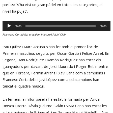
partits: “s’ha vist un gran pàdel en totes les categories, el
nivell ha pujat”.
Reproductor
00:00
00:00
d'àudio
Francesc Cortadella, president Martorell Pàdel Club
Pau Quílez i Marc Arcusa s’han fet amb el primer lloc de
Primera masculina, seguits per Oscar García i Felipe Assef. En
Segona, Dani Rodríguez i Ramón Rodríguez han estat els
guanyadors per davant de Jordi Llauradó i Roger Bel, mentre
que en Tercera, Fermín Arranz i Xavi Lana com a campions i
Francesc Cortadella i Javi López com a subcampions han
tancat el quadre masculí.
En femení, la millor parella ha estat la formada per Ainoa
Biosca i Berta Dávila (Edurne Galán i Silvia Cano han estat les
subcampiones de Primera), i en Segona Manoli Medellín i Ana