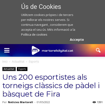
Ús de Cookies
Utilitzem cookies pròpies i de tercers
per millorar els nostres serveis. Si
continua navegant , considerem que
accepta el seu ús. Més informació a la
Política de cookies
Accepto
Inici
Actualitat
Esports
Actualitat
Esports
Uns 200 esportistes als
torneigs clàssics de pàdel i
bàsquet de Fira
Per
Notícies Martorell
-
01/05/2022
1391