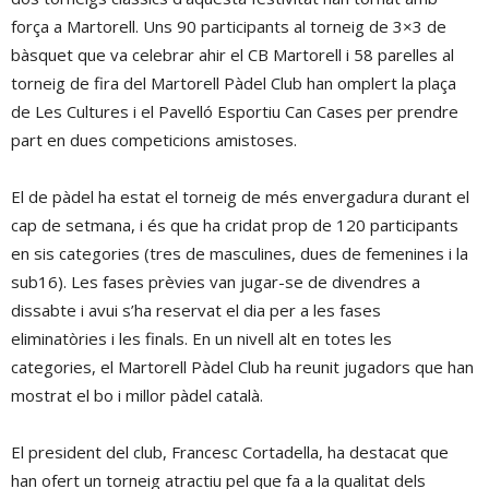
força a Martorell. Uns 90 participants al torneig de 3×3 de
bàsquet que va celebrar ahir el CB Martorell i 58 parelles al
torneig de fira del Martorell Pàdel Club han omplert la plaça
de Les Cultures i el Pavelló Esportiu Can Cases per prendre
part en dues competicions amistoses.
El de pàdel ha estat el torneig de més envergadura durant el
cap de setmana, i és que ha cridat prop de 120 participants
en sis categories (tres de masculines, dues de femenines i la
sub16). Les fases prèvies van jugar-se de divendres a
dissabte i avui s’ha reservat el dia per a les fases
eliminatòries i les finals. En un nivell alt en totes les
categories, el Martorell Pàdel Club ha reunit jugadors que han
mostrat el bo i millor pàdel català.
El president del club, Francesc Cortadella, ha destacat que
han ofert un torneig atractiu pel que fa a la qualitat dels