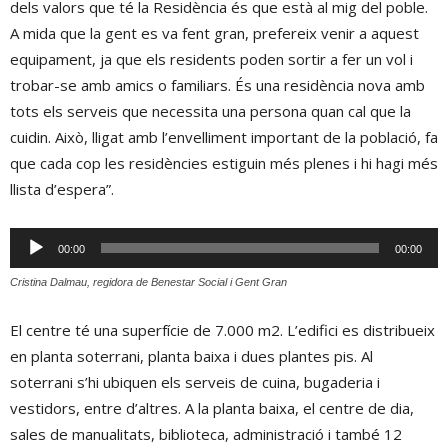
dels valors que té la Residència és que està al mig del poble.
A mida que la gent es va fent gran, prefereix venir a aquest
equipament, ja que els residents poden sortir a fer un vol i
trobar-se amb amics o familiars. És una residència nova amb
tots els serveis que necessita una persona quan cal que la
cuidin. Això, lligat amb l’envelliment important de la població, fa
que cada cop les residències estiguin més plenes i hi hagi més
llista d’espera”.
Reproductor
00:00
00:00
d'àudio
Cristina Dalmau, regidora de Benestar Social i Gent Gran
El centre té una superfície de 7.000 m2. L’edifici es distribueix
en planta soterrani, planta baixa i dues plantes pis. Al
soterrani s’hi ubiquen els serveis de cuina, bugaderia i
vestidors, entre d’altres. A la planta baixa, el centre de dia,
sales de manualitats, biblioteca, administració i també 12