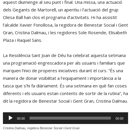
aquest diumenge al seu punt i final. Una missa, una actuació
dels Gegants de Martorell, un aperitiu i l’actuació del grup
Olesa Ball han clos el programa d’activitats. Hi ha assistit
l’alcalde Xavier Fonollosa, la regidora de Benestar Social i Gent
Gran, Cristina Dalmau, i les regidores Sole Rosende, Elisabeth
Plaza i Raquel Sans.
La Residència Sant Joan de Déu ha celebrat aquesta setmana
una programació engrescadora per als usuaris i familiars que
marquen l’inici de properes iniciatives durant el curs. “És una
manera de donar visibilitat a l’equipament i importància a la
tasca que s’hi fa diàriament. És una setmana en què fan coses
diferents i els usuaris estan contents de sortir de la rutina”, ha
dit la regidora de Benestar Social i Gent Gran, Cristina Dalmau.
Reproductor
00:00
00:00
d'àudio
Cristina Dalmau, regidora Benestar Social i Gent Gran