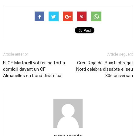
Article anterior
Article següent
El CF Martorell vol fer-se fort a
Creu Roja del Baix Llobregat
domicili davant un CF
Nord celebra dissabte el seu
Almacelles en bona dinàmica
80è aniversari
Irene Jurado