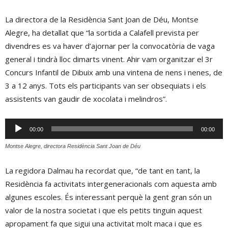
La directora de la Residència Sant Joan de Déu, Montse
Alegre, ha detallat que “la sortida a Calafell prevista per
divendres es va haver d’ajornar per la convocatòria de vaga
general i tindrà lloc dimarts vinent. Ahir vam organitzar el 3r
Concurs Infantil de Dibuix amb una vintena de nens i nenes, de
3 a 12 anys. Tots els participants van ser obsequiats i els
assistents van gaudir de xocolata i melindros”.
Reproductor
00:00
00:00
d'àudio
Montse Alegre, directora Residència Sant Joan de Déu
La regidora Dalmau ha recordat que, “de tant en tant, la
Residència fa activitats intergeneracionals com aquesta amb
algunes escoles. És interessant perquè la gent gran són un
valor de la nostra societat i que els petits tinguin aquest
apropament fa que sigui una activitat molt maca i que es