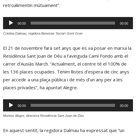
retroalimentin mútuament”.
Reproductor
00:00
00:00
d'àudio
Cristina Dalmau, regidora Benestar Social i Gent Gran
El 21 de novembre farà set anys que es va posar en marxa la
Residència Sant Joan de Déu a l’avinguda Camí Fondo amb el
carrer d’Ausiàs March. “Actualment, el centre té el 100% de
les 136 places ocupades. Tenim llistes d’espera de cinc anys
per accedir a una plaça pública i de més d’un any per a les
places privades”, ha apuntat Alegre.
Reproductor
00:00
00:00
d'àudio
Montse Alegre, directora Residència Sant Joan de Déu
En aquest sentit, la regidora Dalmau ha expressat que “un