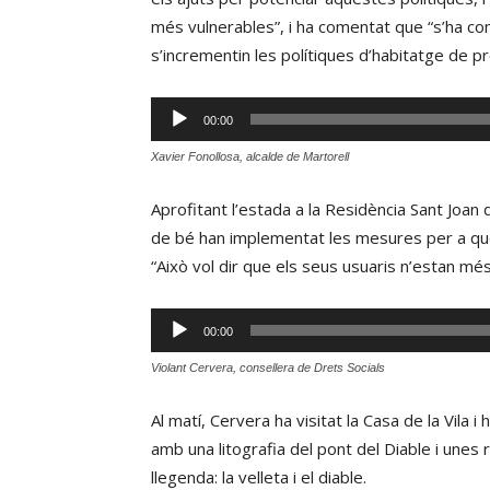
més vulnerables”, i ha comentat que “s’ha co
s’incrementin les polítiques d’habitatge de pro
Reproductor
00:00
d'àudio
Xavier Fonollosa, alcalde de Martorell
Aprofitant l’estada a la Residència Sant Joan 
de bé han implementat les mesures per a que
“Això vol dir que els seus usuaris n’estan m
Reproductor
00:00
d'àudio
Violant Cervera, consellera de Drets Socials
Al matí, Cervera ha visitat la Casa de la Vila i
amb una litografia del pont del Diable i une
llegenda: la velleta i el diable.