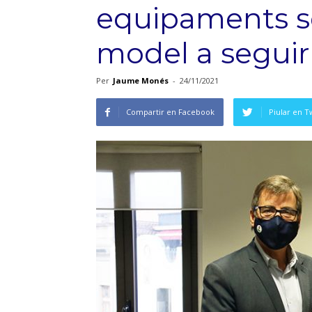
equipaments s
model a seguir
Per
Jaume Monés
-
24/11/2021
Compartir en Facebook
Piular en T