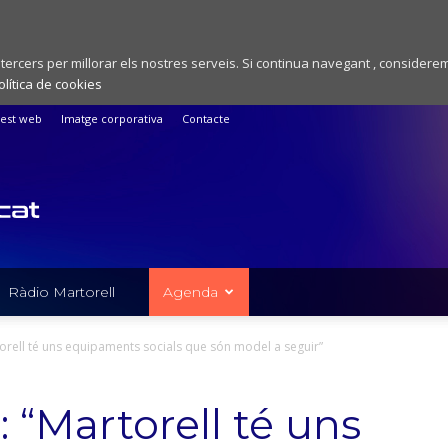
 tercers per millorar els nostres serveis. Si continua navegant , considere
olítica de cookies
est web
Imatge corporativa
Contacte
Ràdio Martorell
Agenda
torell té uns equipaments socials que són model a seguir”
: “Martorell té uns