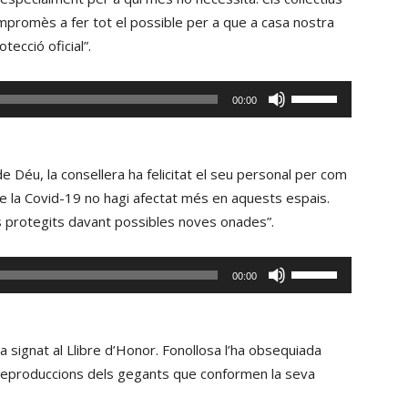
per
mpromès a fer tot el possible per a que a casa nostra
incrementar
tecció oficial”.
o
disminuir
Fe
00:00
el
servir
volum.
les
tecles
de Déu, la consellera ha felicitat el seu personal per com
de
 la Covid-19 no hagi afectat més en aquests espais.
fletxa
és protegits davant possibles noves onades”.
cap
amunt/cap
Fe
00:00
avall
servir
per
les
incrementar
tecles
 ha signat al Llibre d’Honor. Fonollosa l’ha obsequiada
o
de
s reproduccions dels gegants que conformen la seva
disminuir
fletxa
el