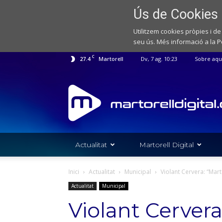
Ús de Cookies
Utilitzem cookies pròpies i de
seu ús. Més informació a la
P
C
27.4
Martorell
Dv, 7 ag. 10:23
Sobre aqu
Web
de
notícies
de
l'Ajuntament
de
Actualitat
Martorell Digital
Martorell
Inici
Actualitat
Municipal
Violant Cervera: “Mar
Actualitat
Municipal
Violant Cervera