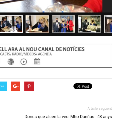
ter
Article següent
9
Dones que alcen la veu. Mho Dueñas -48 anys