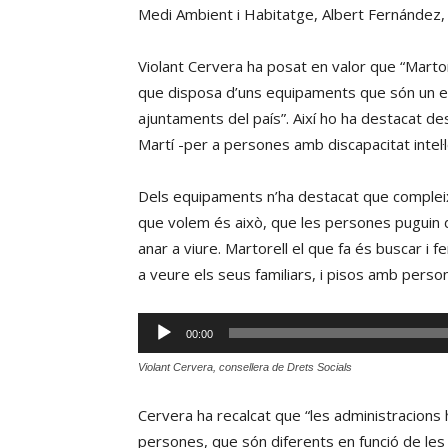
Medi Ambient i Habitatge, Albert Fernández, i 
Violant Cervera ha posat en valor que “Martor
que disposa d’uns equipaments que són un exe
ajuntaments del país”. Així ho ha destacat de
Martí -per a persones amb discapacitat intel·
Dels equipaments n’ha destacat que compleixe
que volem és això, que les persones puguin de
anar a viure. Martorell el que fa és buscar i fe
a veure els seus familiars, i pisos amb pers
Reproductor
00:00
d'àudio
Violant Cervera, consellera de Drets Socials
Cervera ha recalcat que “les administracions 
persones, que són diferents en funció de les 