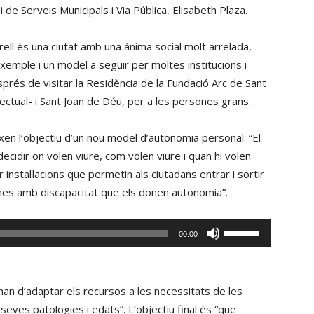
de Serveis Municipals i Via Pública, Elisabeth Plaza.
ell és una ciutat amb una ànima social molt arrelada,
mple i un model a seguir per moltes institucions i
sprés de visitar la Residència de la Fundació Arc de Sant
lectual- i Sant Joan de Déu, per a les persones grans.
n l’objectiu d’un nou model d’autonomia personal: “El
cidir on volen viure, com volen viure i quan hi volen
r instal·lacions que permetin als ciutadans entrar i sortir
ones amb discapacitat que els donen autonomia”.
Fe
00:00
servir
les
tecles
han d’adaptar els recursos a les necessitats de les
de
seves patologies i edats”. L’objectiu final és “que