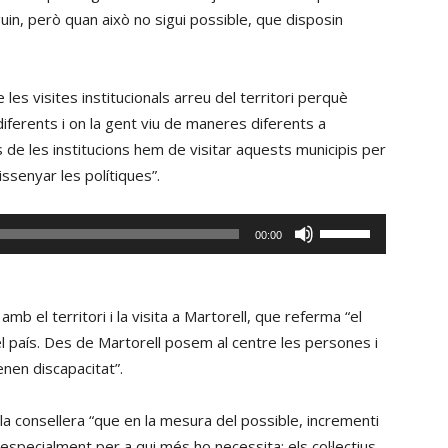
fletxa
guin, però quan això no sigui possible, que disposin
cap
amunt/cap
avall
les visites institucionals arreu del territori perquè
per
iferents i on la gent viu de maneres diferents a
incrementar
s de les institucions hem de visitar aquests municipis per
o
issenyar les polítiques”.
disminuir
el
Fe
00:00
volum.
servir
les
tecles
mb el territori i la visita a Martorell, que referma “el
de
 país. Des de Martorell posem al centre les persones i
fletxa
enen discapacitat”.
cap
amunt/cap
la consellera “que en la mesura del possible, incrementi
avall
 especialment per a qui més ho necessita: els col·lectius