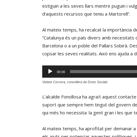
estiguin a les seves llars mentre puguin i vul
d’aquests recursos que teniu a Martorell”.
Al mateix temps, ha recalcat la importància de 
“Catalunya és un país divers amb necesitats d
Barcelona o a un poble del Pallars Sobirà. De
copsar les seves realitats. Això ens ajuda a d
Reproductor
00:00
d'àudio
Violant Cervera, consellera de Drets Socials
L’alcalde Fonollosa ha agraït aquest contacte a
suport que sempre hem tingut del govern del
qui més ho necessita: la gent gran i les que t
Al mateix temps, ha aprofitat per demanar a 
els ajuts per potenciar aquestes polítiques, i