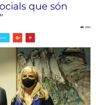
ocials que són
”
2086
witter