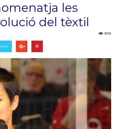
omenatja les
lució del tèxtil
3063
witter