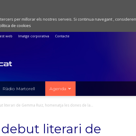
 tercers per millorar els nostres serveis. Si continua navegant , considere
olítica de cookies
est web
Imatge corporativa
Contacte
Ràdio Martorell
Agenda
but literari de Gemma Ruiz, homenatja les dones de la...
 debut literari de