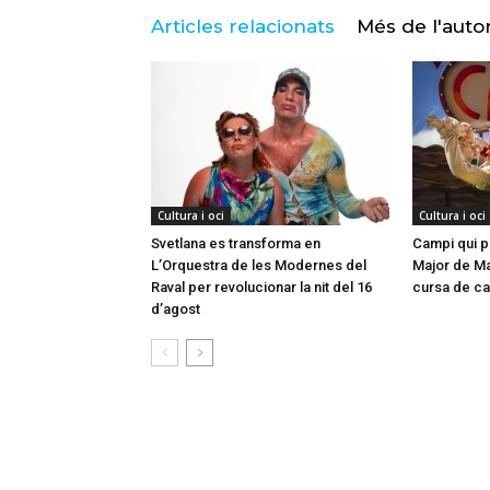
Articles relacionats
Més de l'auto
Cultura i oci
Cultura i oci
Svetlana es transforma en
Campi qui pu
L’Orquestra de les Modernes del
Major de Mar
Raval per revolucionar la nit del 16
cursa de ca
d’agost