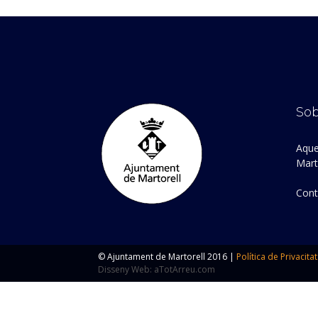
Sob
Aque
Marto
Cont
© Ajuntament de Martorell 2016 |
Política de Privacitat
Disseny Web: aTotArreu.com