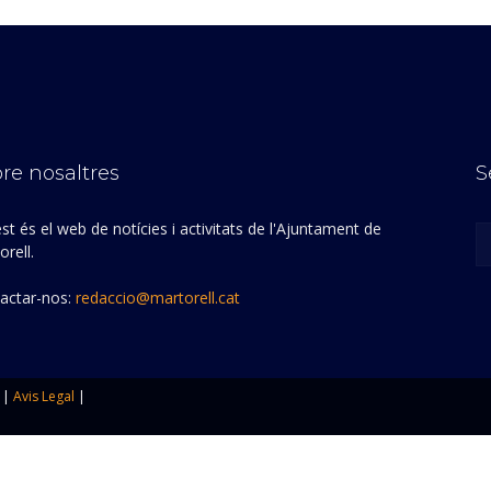
re nosaltres
S
st és el web de notícies i activitats de l'Ajuntament de
rell.
actar-nos:
redaccio@martorell.cat
|
Avis Legal
|