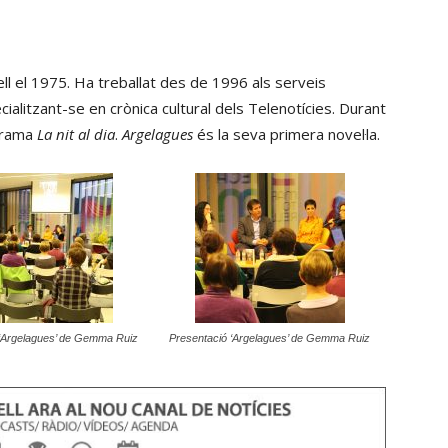
disminuir
tecles
el
de
volum.
fletxa
l el 1975. Ha treballat des de 1996 als serveis
cap
ialitzant-se en crònica cultural dels Telenotícies. Durant
amunt/cap
ograma
La nit al dia
.
Argelagues
és la seva primera novel·la.
avall
per
incrementar
o
disminuir
el
volum.
 ‘Argelagues’ de Gemma Ruiz
Presentació ‘Argelagues’ de Gemma Ruiz