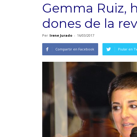
Gemma Ruiz, h
dones de la revo
Per
Irene Jurado
-
16/03/2017
Compartir en Facebook
Piular en T