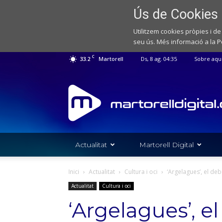
Ús de Cookies
Utilitzem cookies pròpies i de
seu ús. Més informació a la
P
C
33.2
Martorell
Ds, 8 ag. 04:35
Sobre aqu
Web
de
notícies
de
l'Ajuntament
de
Actualitat
Martorell Digital
Martorell
Inici
Actualitat
Cultura i oci
‘Argelagues’, el de
Actualitat
Cultura i oci
‘Argelagues’, el