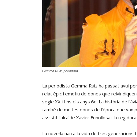
Gemma Ruiz, periodista
La periodista Gemma Ruiz ha passat avui per 
relat èpic i emotiu de dones que reivindiquen 
segle XX i fins els anys 6o. La història de l’àv
també de moltes dones de l’època que van pass
assistit l’alcalde Xavier Fonollosa i la regido
La novel·la narra la vida de tres generacions 