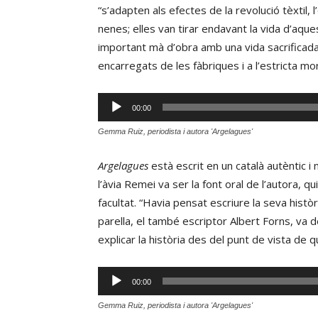
“s’adapten als efectes de la revolució tèxtil,
nenes; elles van tirar endavant la vida d’aque
important mà d’obra amb una vida sacrificada a
encarregats de les fàbriques i a l’estricta mor
Reproductor
00:00
d'àudio
Gemma Ruiz, periodista i autora 'Argelagues'
Argelagues
està escrit en un català autèntic i
l’àvia Remei va ser la font oral de l’autora, qu
facultat. “Havia pensat escriure la seva histò
parella, el també escriptor Albert Forns, va
explicar la història des del punt de vista de q
Reproductor
00:00
d'àudio
Gemma Ruiz, periodista i autora 'Argelagues'