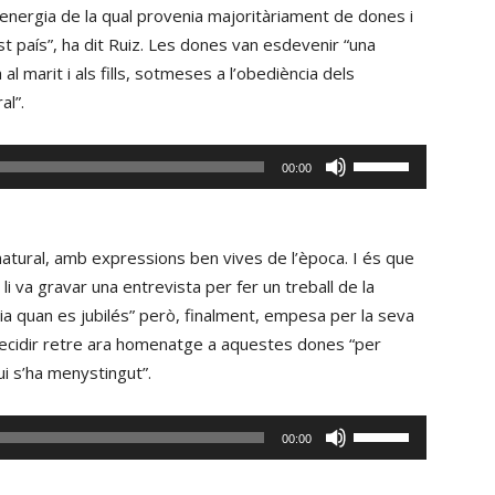
 l’energia de la qual provenia majoritàriament de dones i
st país”, ha dit Ruiz. Les dones van esdevenir “una
l marit i als fills, sotmeses a l’obediència dels
al”.
Fe
00:00
servir
les
tecles
 natural, amb expressions ben vives de l’època. I és que
de
i li va gravar una entrevista per fer un treball de la
fletxa
ria quan es jubilés” però, finalment, empesa per la seva
cap
 decidir retre ara homenatge a aquestes dones “per
amunt/cap
ui s’ha menystingut”.
avall
per
Fe
00:00
incrementar
servir
o
les