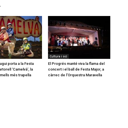
r
Cultura i oci
gui porta a la Festa
El Progrés manté viva la flama del
torell ‘Camelvà’, la
concert i el ball de Festa Major, a
mells més trapella
càrrec de l’Orquestra Maravella