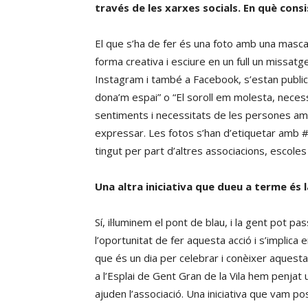
través de les xarxes socials. En què con
El que s’ha de fer és una foto amb una masca
forma creativa i esciure en un full un missat
Instagram i també a Facebook, s’estan publica
dona’m espai” o “El soroll em molesta, neces
sentiments i necessitats de les persones amb
expressar. Les fotos s’han d’etiquetar amb #
tingut per part d’altres associacions, escole
Una altra iniciativa que dueu a terme és la
Sí, il·luminem el pont de blau, i la gent pot p
l’oportunitat de fer aquesta acció i s’implica 
que és un dia per celebrar i conèixer aquesta 
a l’Esplai de Gent Gran de la Vila hem penjat
ajuden l’associació. Una iniciativa que vam p