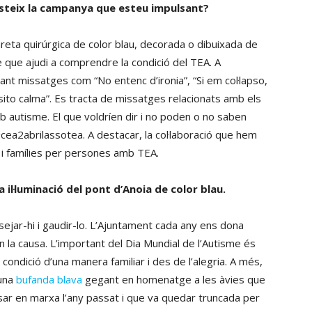
sisteix la campanya que esteu impulsant?
reta quirúrgica de color blau, decorada o dibuixada de
ge que ajudi a comprendre la condició del TEA. A
nt missatges com “No entenc d’ironia”, “Si em col·lapso,
sito calma”. Es tracta de missatges relacionats amb els
 autisme. El que voldríen dir i no poden o no saben
cea2abrilassotea. A destacar, la col·laboració que hem
s i famílies per persones amb TEA.
 il·luminació del pont d’Anoia de color blau.
assejar-hi i gaudir-lo. L’Ajuntament cada any ens dona
en la causa. L’important del Dia Mundial de l’Autisme és
condició d’una manera familiar i des de l’alegria. A més,
 una
bufanda blava
gegant en homenatge a les àvies que
osar en marxa l’any passat i que va quedar truncada per