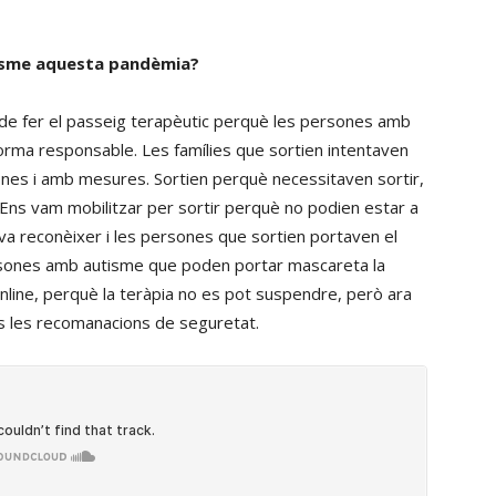
isme aquesta pandèmia?
de fer el passeig terapèutic perquè les persones amb
orma responsable. Les famílies que sortien intentaven
sones i amb mesures. Sortien perquè necessitaven sortir,
Ens vam mobilitzar per sortir perquè no podien estar a
 va reconèixer i les persones que sortien portaven el
rsones amb autisme que poden portar mascareta la
 online, perquè la teràpia no es pot suspendre, però ara
es les recomanacions de seguretat.