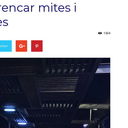
rencar mites i
es
1504
witter