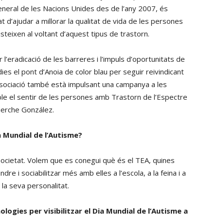
eral de les Nacions Unides des de l’any 2007, és
tat d’ajudar a millorar la qualitat de vida de les persones
steixen al voltant d’aquest tipus de trastorn.
 l’eradicació de les barreres i l’impuls d’oportunitats de
ies el pont d’Anoia de color blau per seguir reivindicant
L’associació també està impulsant una campanya a les
ble el sentir de les persones amb Trastorn de l’Espectre
Merche González.
a Mundial de l’Autisme?
societat. Volem que es conegui què és el TEA, quines
e i sociabilitzar més amb elles a l’escola, a la feina i a
 la seva personalitat.
logies per visibilitzar el Dia Mundial de l’Autisme a