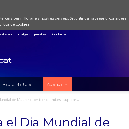
 tercers per millorar els nostres serveis. Si continua navegant , considere
olítica de cookies
est web
Imatge corporativa
Contacte
Ràdio Martorell
Agenda
undial de l’Autisme per trencar mites i superar...
a el Dia Mundial de