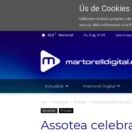
Ús de Cookies
Utilitzem cookies pròpies i de
seu ús. Més informació a la
P
C
32.6
Martorell
Ds, 8 ag. 01:06
Sobre aqu
Web
de
notícies
de
l'Ajuntament
de
Actualitat
Martorell Digital
Martorell
Inici
Actualitat
Entitats
Assotea celebra el Dia M
Actualitat
Entitats
Assotea celebr