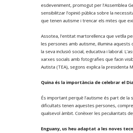
esdeveniment, promogut per l’Assemblea Gen
sensibilitzar l’opinió pública sobre la necessi
que tenen autisme i trencar els mites que exi
Assotea, l’entitat martorellenca que vetlla per
les persones amb autisme, il·lumina aquests d
la seva inclusió social, educativa i laboral. 
xarxes socials amb fotografies que facin visi
Autista (TEA), segons explica la presidenta 
Quina és la importància de celebrar el Di
És important perquè l’autisme és part de la 
dificultats tenen aquestes persones, comprendr
qualsevol àmbit. Conèixer les peculiaritats de
Enguany, us heu adaptat a les noves tecno