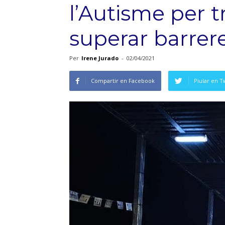
l’Autisme per t
superar barrer
Per
Irene Jurado
-
02/04/2021
Compartir en Facebook
Piular en T