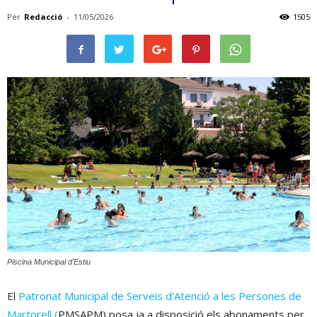
Per
Redacció
-
11/05/2026
1505
Piscina Municipal d'Estiu
El
Patronat Municipal de Serveis d’Atenció a les Persones de
Martorell (
PMSAPM) posa ja a disposició els abonaments per