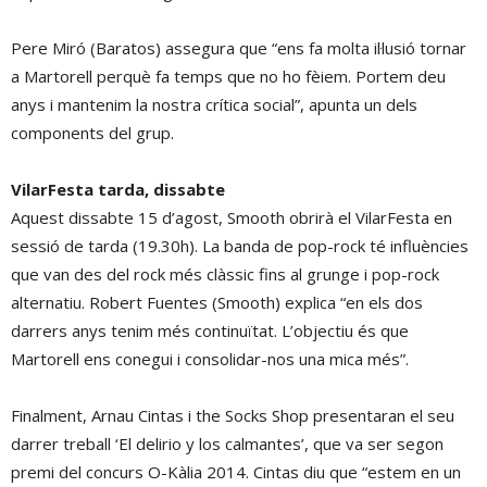
Pere Miró (Baratos) assegura que “ens fa molta il·lusió tornar
a Martorell perquè fa temps que no ho fèiem. Portem deu
anys i mantenim la nostra crítica social”, apunta un dels
components del grup.
VilarFesta tarda, dissabte
Aquest dissabte 15 d’agost, Smooth obrirà el VilarFesta en
sessió de tarda (19.30h). La banda de pop-rock té influències
que van des del rock més clàssic fins al grunge i pop-rock
alternatiu. Robert Fuentes (Smooth) explica “en els dos
darrers anys tenim més continuïtat. L’objectiu és que
Martorell ens conegui i consolidar-nos una mica més”.
Finalment, Arnau Cintas i the Socks Shop presentaran el seu
darrer treball ‘El delirio y los calmantes’, que va ser segon
premi del concurs O-Kàlia 2014. Cintas diu que “estem en un