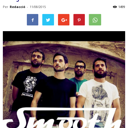
Per
Redacció
-
11/08/2015
1499