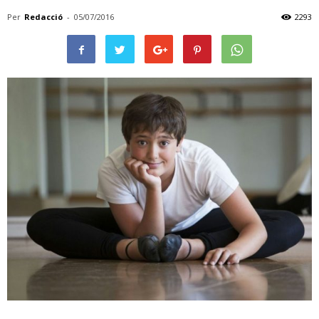
Per
Redacció
-
05/07/2016
2293