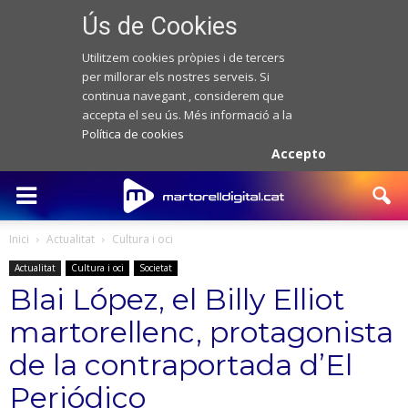
Ús de Cookies
Utilitzem cookies pròpies i de tercers
per millorar els nostres serveis. Si
continua navegant , considerem que
accepta el seu ús. Més informació a la
Política de cookies
Accepto
Inici
Actualitat
Cultura i oci
Actualitat
Cultura i oci
Societat
Blai López, el Billy Elliot
martorellenc, protagonista
de la contraportada d’El
Periódico