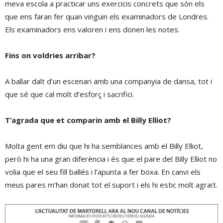
meva escola a practicar uns exercicis concrets que són els
que ens faran fer quan vinguin els examinadors de Londres.
Els examinadors ens valoren i ens donen les notes.
Fins on voldries arribar?
A ballar dalt d’un escenari amb una companyia de dansa, tot i
que sé que cal molt d’esforç i sacrifici.
T’agrada que et comparin amb el Billy Elliot?
Molta gent em diu que hi ha semblances amb el Billy Elliot,
però hi ha una gran diferència i és que el pare del Billy Elliot no
volia que el seu fill ballés i l’apunta a fer boxa. En canvi els
meus pares m’han donat tot el suport i els hi estic molt agraït.