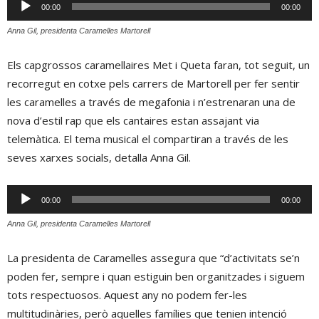
Reproductor
00:00
00:00
d'àudio
Anna Gil, presidenta Caramelles Martorell
Els capgrossos caramellaires Met i Queta faran, tot seguit, un
recorregut en cotxe pels carrers de Martorell per fer sentir
les caramelles a través de megafonia i n’estrenaran una de
nova d’estil rap que els cantaires estan assajant via
telemàtica. El tema musical el compartiran a través de les
seves xarxes socials, detalla Anna Gil.
Reproductor
00:00
00:00
d'àudio
Anna Gil, presidenta Caramelles Martorell
La presidenta de Caramelles assegura que “d’activitats se’n
poden fer, sempre i quan estiguin ben organitzades i siguem
tots respectuosos. Aquest any no podem fer-les
multitudinàries, però aquelles famílies que tenien intenció