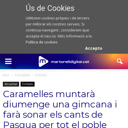
Ús de Cookies
Utilitzem cookies pròpies i de tercers
per millorar els nostres serveis. Si
continua navegant , considerem que
accepta el seu ús. Més informació a la
Política de cookies
Accepto
Inici
Actualitat
Entitats
Actualitat
Entitats
Caramelles muntarà
diumenge una gimcana i
farà sonar els cants de
Pasqua per tot el poble