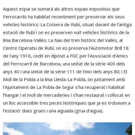
Aquest espai se sumarà als altres espais expositius que
Ferrocarrils ha habilitat recentment per preservar els seus
vehicles històrics: La Cotxera de Rubí, situat davant de l’antiga
estació de Rubí i on es preserven vuit vehicles històrics de la
línia Barcelona-Vallès; La Nau del tren històric del Vallès, al
Centre Operatiu de Rubí, on es preserva l’Automotor Brill 18
de l’any 1916, cedit en dipòsit a FGC per l’Associació d’Amics
del Ferrocarril de Barcelona, una unitat de la sèrie 400 dels
anys 40 i una unitat de la sèrie 111 de l’inici dels anys 80; i El
Moll de la Pobla a la línia Lleida-La Pobla, on juntament amb
l’Ajuntament de La Pobla de Segur s’ha recuperat i habilitat
l’hangar i el moll de mercaderies i s’han restaurat i col·locat en
un lloc accessible tres peces històriques que ja es trobaven a
l’estació: dues grues i una aiguada (grua d’aigua).