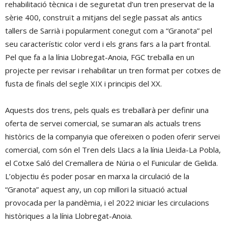
rehabilitació tècnica i de seguretat d’un tren preservat de la
sèrie 400, construït a mitjans del segle passat als antics
tallers de Sarrià i popularment conegut com a “Granota” pel
seu característic color verd i els grans fars a la part frontal.
Pel que fa a la línia Llobregat-Anoia, FGC treballa en un
projecte per revisar i rehabilitar un tren format per cotxes de
fusta de finals del segle XIX i principis del XX.
Aquests dos trens, pels quals es treballarà per definir una
oferta de servei comercial, se sumaran als actuals trens
històrics de la companyia que ofereixen o poden oferir servei
comercial, com són el Tren dels Llacs a la línia Lleida-La Pobla,
el Cotxe Saló del Cremallera de Núria o el Funicular de Gelida.
L’objectiu és poder posar en marxa la circulació de la
“Granota” aquest any, un cop millori la situació actual
provocada per la pandèmia, i el 2022 iniciar les circulacions
històriques a la línia Llobregat-Anoia.