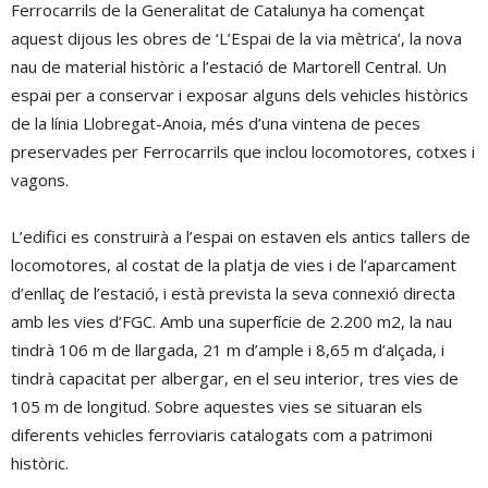
Ferrocarrils de la Generalitat de Catalunya ha començat
aquest dijous les obres de ‘L’Espai de la via mètrica’, la nova
nau de material històric a l’estació de Martorell Central. Un
espai per a conservar i exposar alguns dels vehicles històrics
de la línia Llobregat-Anoia, més d’una vintena de peces
preservades per Ferrocarrils que inclou locomotores, cotxes i
vagons.
L’edifici es construirà a l’espai on estaven els antics tallers de
locomotores, al costat de la platja de vies i de l’aparcament
d’enllaç de l’estació, i està prevista la seva connexió directa
amb les vies d’FGC. Amb una superfície de 2.200 m2, la nau
tindrà 106 m de llargada, 21 m d’ample i 8,65 m d’alçada, i
tindrà capacitat per albergar, en el seu interior, tres vies de
105 m de longitud. Sobre aquestes vies se situaran els
diferents vehicles ferroviaris catalogats com a patrimoni
històric.