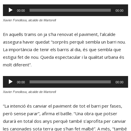
Reproductor
00:00
00:00
d'àudio
Xavier Fonollosa, alcalde de Martorell
En aquells trams on ja s’ha renovat el paviment, l’alcalde
assegura haver quedat “sorprès perquè sembla un barri nou.
La importància de tenir els barris al dia, és que sembla que
estigui fet de nou. Queda espectacular i la qualitat urbana és
molt diferent”.
Reproductor
00:00
00:00
d'àudio
Xavier Fonollosa, alcalde de Martorell
“La intenció és canviar el paviment de tot el barri per fases,
però sense parar”, afirma el batlle. “Una obra que potser
durarà en total dos anys perquè també s’aprofita per canviar
les canonades sota terra que s’han fet malbé”. A més, “també