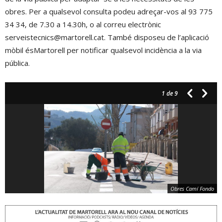
obres. Per a qualsevol consulta podeu adreçar-vos al 93 775
34 34, de 7.30 a 14.30h, o al correu electrònic
serveistecnics@martorell.cat. També disposeu de l’aplicació
mòbil ésMartorell per notificar qualsevol incidència a la via
pública.
1
de 9
Obres Camí Fondo