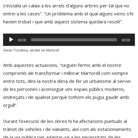
s’instal·la un calaix a les arrels d’alguns arbres per tal que no
entrin a les cases”. “Un problema amb el qual alguns veïns s’hi
havien trobat i que amb aquest sistema quedarà resolt”.
Reproductor
00:00
00:00
d'àudio
Xavier Fonollosa, alcalde de Martorell
Amb aquestes actuacions, “seguim ferms amb el nostre
compromís de transformar i millorar Martorell com sempre
entre tots, dins la nostra dèria de fer un urbanisme al servei
de les persones i aconseguir uns espais públics moderns,
endreçats i de qualitat perquè tothom els pugui gaudir amb
orgull”.
Durant l’execució de les obres hi ha afectacions puntuals al
trànsit de vehicles i de vianants, així com als estacionaments
de la via pública per adaptar-se a les necessitats de les