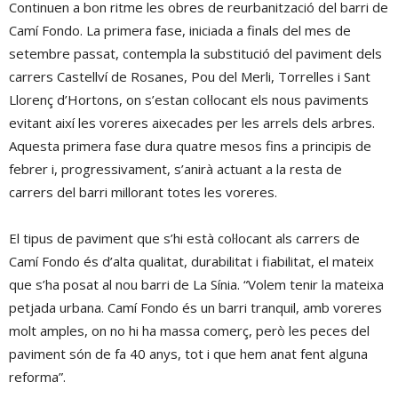
Continuen a bon ritme les obres de reurbanització del barri de
Camí Fondo. La primera fase, iniciada a finals del mes de
setembre passat, contempla la substitució del paviment dels
carrers Castellví de Rosanes, Pou del Merli, Torrelles i Sant
Llorenç d’Hortons, on s’estan col·locant els nous paviments
evitant així les voreres aixecades per les arrels dels arbres.
Aquesta primera fase dura quatre mesos fins a principis de
febrer i, progressivament, s’anirà actuant a la resta de
carrers del barri millorant totes les voreres.
El tipus de paviment que s’hi està col·locant als carrers de
Camí Fondo és d’alta qualitat, durabilitat i fiabilitat, el mateix
que s’ha posat al nou barri de La Sínia. “Volem tenir la mateixa
petjada urbana. Camí Fondo és un barri tranquil, amb voreres
molt amples, on no hi ha massa comerç, però les peces del
paviment són de fa 40 anys, tot i que hem anat fent alguna
reforma”.