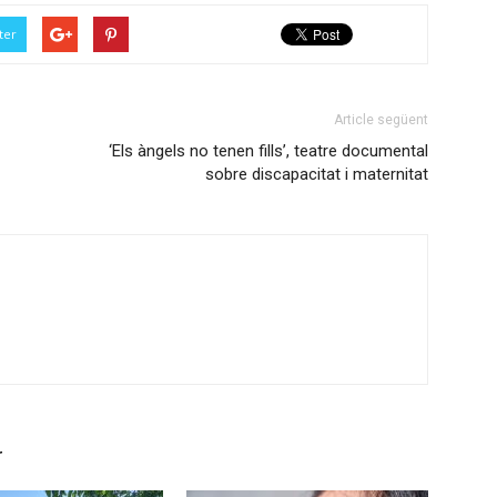
ter
Article següent
‘Els àngels no tenen fills’, teatre documental
sobre discapacitat i maternitat
r