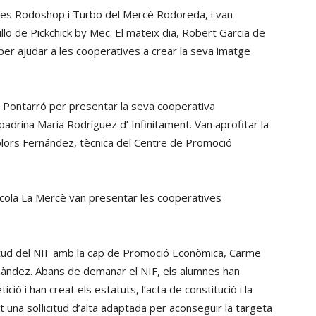
tives Rodoshop i Turbo del Mercè Rodoreda, i van
lo de Pickchick by Mec. El mateix dia, Robert Garcia de
 per ajudar a les cooperatives a crear la seva imatge
 El Pontarró per presentar la seva cooperativa
padrina Maria Rodríguez d’ Infinitament. Van aprofitar la
 Dolors Fernández, tècnica del Centre de Promoció
scola La Mercè van presentar les cooperatives
icitud del NIF amb la cap de Promoció Econòmica, Carme
ernàndez. Abans de demanar el NIF, els alumnes han
ció i han creat els estatuts, l’acta de constitució i la
 una sol·licitud d’alta adaptada per aconseguir la targeta