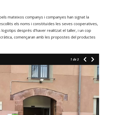
ó pels mateixos companys i companyes han signat la
escollits els noms i constituïdes les seves cooperatives,
logotips després d’haver realitzat el taller, i un cop
mocràtica, començaran amb les propostes del productes
1
de 3