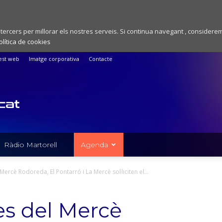
 tercers per millorar els nostres serveis. Si continua navegant , considere
olítica de cookies
est web
Imatge corporativa
Contacte
Ràdio Martorell
Agenda
ercè Rodoreda, El Pontarró i La Mercè sol·liciten el...
es del Mercè