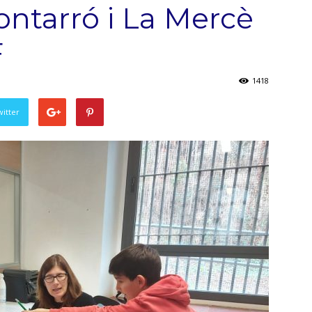
ontarró i La Mercè
F
1418
witter