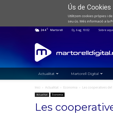
Ús de Cookies
Utilitzem cookies pròpies i de
seu ús. Més informació a la
P
C
24.4
Martorell
Dj, 6 ag. 10:02
Sobre aqu
Web
de
notícies
de
l'Ajuntament
de
Actualitat
Martorell Digital
Martorell
Inici
Actualitat
Economia
Les cooperatives del M
Actualitat
Economia
Les cooperativ