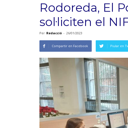
Rodoreda, El P
sol·liciten el NI
Per
Redacció
-
26/01/2023
Compartir en Facebook
Piular en T