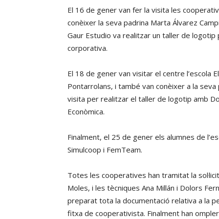
El 16 de gener van fer la visita les coopera
conèixer la seva padrina Marta Álvarez Campil
Gaur Estudio va realitzar un taller de logotip
corporativa.
El 18 de gener van visitar el centre l’escola
Pontarrolans, i també van conèixer a la seva 
visita per realitzar el taller de logotip amb
Econòmica.
Finalment, el 25 de gener els alumnes de l’e
Simulcoop i FemTeam.
Totes les cooperatives han tramitat la sol·l
Moles, i les tècniques Ana Millán i Dolors F
preparat tota la documentació relativa a la peti
fitxa de cooperativista. Finalment han omplert