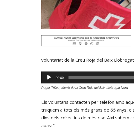
voluntariat de la Creu Roja del Baix Llobregat
Reproductor
00:00
d'àudio
Roger Trilles, tècnic de la Creu Roja del Baix Llobregat Nord
Els voluntaris contacten per telèfon amb aque
truquem a tots els més grans de 65 anys, els
dins dels col·lectius de més risc. Així sabem
abast”.