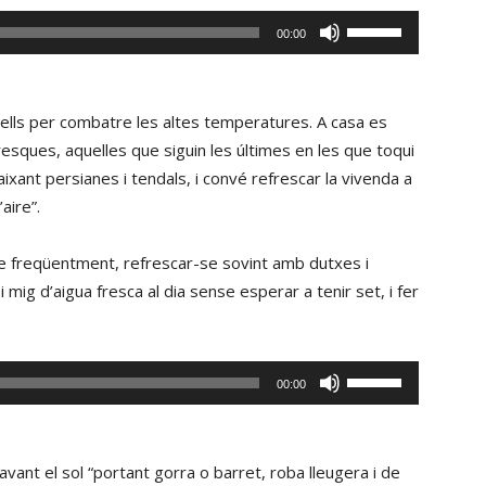
avall
Fe
00:00
per
servir
incrementar
les
o
tecles
ells per combatre les altes temperatures. A casa es
disminuir
de
sques, aquelles que siguin les últimes en les que toqui
el
fletxa
i baixant persianes i tendals, i convé refrescar la vivenda a
volum.
cap
’aire”.
amunt/cap
avall
e freqüentment, refrescar-se sovint amb dutxes i
per
i mig d’aigua fresca al dia sense esperar a tenir set, i fer
incrementar
o
disminuir
Fe
00:00
el
servir
volum.
les
tecles
vant el sol “portant gorra o barret, roba lleugera i de