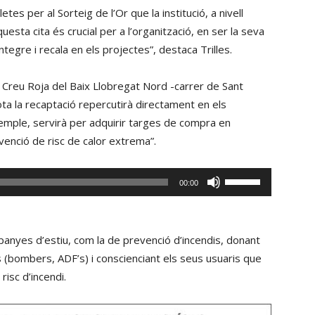
el
tes per al Sorteig de l’Or que la institució, a nivell
volum.
questa cita és crucial per a l’organització, en ser la seva
íntegre i recala en els projectes”, destaca Trilles.
la Creu Roja del Baix Llobregat Nord -carrer de Sant
ta la recaptació repercutirà directament en els
xemple, servirà per adquirir targes de compra en
venció de risc de calor extrema”.
Fe
00:00
servir
les
tecles
anyes d’estiu, com la de prevenció d’incendis, donant
de
 (bombers, ADF’s) i conscienciant els seus usuaris que
fletxa
risc d’incendi.
cap
amunt/cap