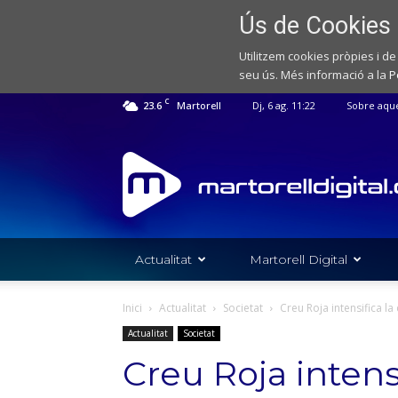
Ús de Cookies
Utilitzem cookies pròpies i de
seu ús. Més informació a la
P
C
23.6
Martorell
Dj, 6 ag. 11:22
Sobre aqu
Web
de
notícies
de
l'Ajuntament
de
Actualitat
Martorell Digital
Martorell
Inici
Actualitat
Societat
Creu Roja intensifica la
Actualitat
Societat
Creu Roja inten