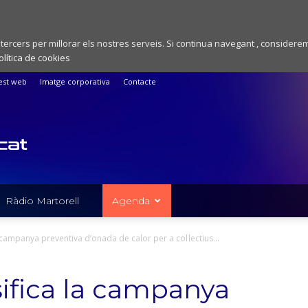
 tercers per millorar els nostres serveis. Si continua navegant , considere
olítica de cookies
est web
Imatge corporativa
Contacte
Ràdio Martorell
Agenda
 campanya preventiva d’onada de calor per a col·lectius...
sifica la campanya