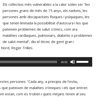
Els col·lectius més vulnerables a la calor solen ser “les
persones grans de més de 75 anys, els nadons, les
persones amb discapacitats físiques i psíquiques, les
que tenen limitada la possibilitat d’autocura i les que
pateixen problemes de salut crònics, com ara
malalties cardíaques, pulmonars, diabetis o problemes
de salut mental”, diu el tècnic de gent gran i
 Nord, Roger Trilles.
Fe
00:00
servir
les
tecles
stes persones: “Cada any, a principis de l’estiu,
de
 que pateixen de malalties cròniques i els que entren
fletxa
 com estan, com es troben i quins mitjans tenen al seu
cap
amunt/cap