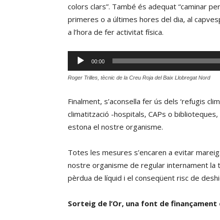
colors clars”. També és adequat “caminar per 
primeres o a últimes hores del dia, al capvespr
a l’hora de fer activitat física.
Reproductor
00:00
d'àudio
Roger Trilles, tècnic de la Creu Roja del Baix Llobregat Nord
Finalment, s’aconsella fer ús dels ‘refugis clim
climatització -hospitals, CAPs o biblioteques
estona el nostre organisme.
Totes les mesures s’encaren a evitar mareigs
nostre organisme de regular internament la 
pèrdua de líquid i el conseqüent risc de deshi
Sorteig de l’Or, una font de finançament 