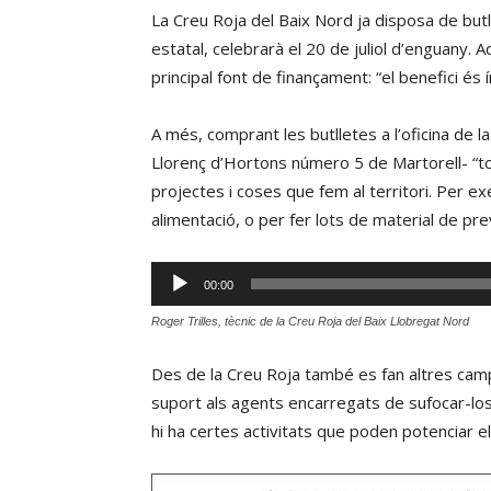
La Creu Roja del Baix Nord ja disposa de butlle
estatal, celebrarà el 20 de juliol d’enguany. A
principal font de finançament: “el benefici és 
A més, comprant les butlletes a l’oficina de 
Llorenç d’Hortons número 5 de Martorell- “to
projectes i coses que fem al territori. Per e
alimentació, o per fer lots de material de pre
Reproductor
00:00
d'àudio
Roger Trilles, tècnic de la Creu Roja del Baix Llobregat Nord
Des de la Creu Roja també es fan altres camp
suport als agents encarregats de sufocar-los
hi ha certes activitats que poden potenciar el 