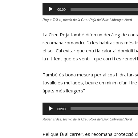
Reproductor
00:00
d'àudio
Roger Trilles, tècnic de la Creu Roja del Baix Llobregat Nord
La Creu Roja també difon un decàleg de cons
recomana romandre “a les habitacions més fre
el sol. Cal evitar que entri la calor al domicil
la nit fent que es ventili, que corri i es renovi l
També és bona mesura per al cos hidratar-s
tovalloles mullades, beure un mínim d’un litre 
àpats més lleugers”.
Reproductor
00:00
d'àudio
Roger Trilles, tècnic de la Creu Roja del Baix Llobregat Nord
Pel que fa al carrer, es recomana protecció da