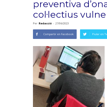
preventiva d’ona
col·lectius vuln
Per
Redacció
-
27/06/2023
Compartir en Facebook
Piular en T