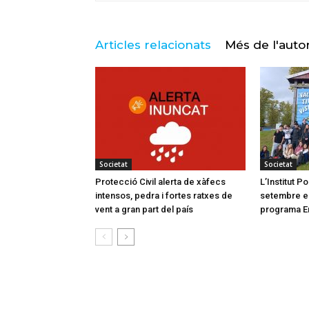
Articles relacionats
Més de l'auto
Societat
Societat
Protecció Civil alerta de xàfecs
L’Institut 
intensos, pedra i fortes ratxes de
setembre el 
vent a gran part del país
programa E