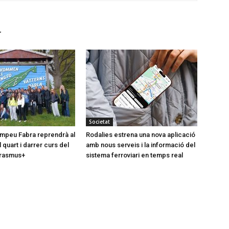
r
Societat
Pompeu Fabra reprendrà al
Rodalies estrena una nova aplicació
quart i darrer curs del
amb nous serveis i la informació del
rasmus+
sistema ferroviari en temps real