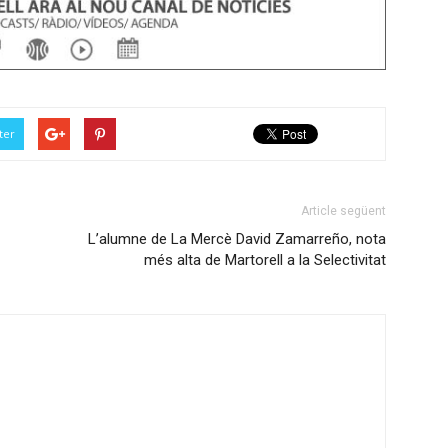
avall
per
incrementar
o
disminuir
ter
el
volum.
Article següent
L’alumne de La Mercè David Zamarreño, nota
més alta de Martorell a la Selectivitat