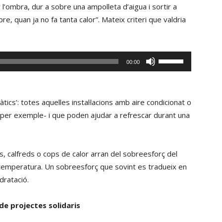
de
l’ombra, dur a sobre una ampolleta d’aigua i sortir a
fletxa
e, quan ja no fa tanta calor”. Mateix criteri que valdria
cap
amunt/cap
avall
Fe
00:00
per
servir
incrementar
les
o
tecles
àtics’: totes aquelles instal·lacions amb aire condicionat o
disminuir
de
, per exemple- i que poden ajudar a refrescar durant una
el
fletxa
volum.
cap
amunt/cap
, calfreds o cops de calor arran del sobreesforç del
avall
temperatura. Un sobreesforç que sovint es tradueix en
per
dratació.
incrementar
o
de projectes solidaris
disminuir