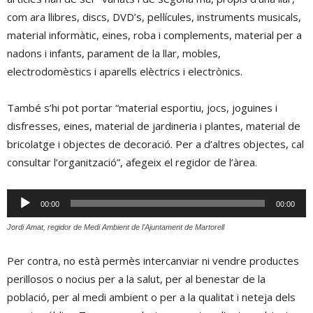
com ara llibres, discs, DVD’s, pel·lícules, instruments musicals,
material informàtic, eines, roba i complements, material per a
nadons i infants, parament de la llar, mobles,
electrodomèstics i aparells elèctrics i electrònics.
També s’hi pot portar “material esportiu, jocs, joguines i
disfresses, eines, material de jardineria i plantes, material de
bricolatge i objectes de decoració. Per a d’altres objectes, cal
consultar l’organització”, afegeix el regidor de l’àrea.
Reproductor
00:00
00:00
d'àudio
Jordi Amat, regidor de Medi Ambient de l'Ajuntament de Martorell
Per contra, no està permès intercanviar ni vendre productes
perillosos o nocius per a la salut, per al benestar de la
població, per al medi ambient o per a la qualitat i neteja dels