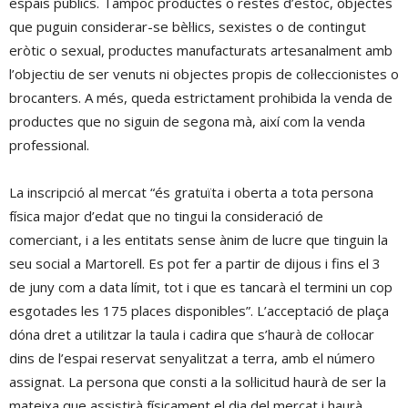
espais públics. Tampoc productes o restes d’estoc, objectes
que puguin considerar-se bèl·lics, sexistes o de contingut
eròtic o sexual, productes manufacturats artesanalment amb
l’objectiu de ser venuts ni objectes propis de col·leccionistes o
brocanters. A més, queda estrictament prohibida la venda de
productes que no siguin de segona mà, així com la venda
professional.
La inscripció al mercat “és gratuïta i oberta a tota persona
física major d’edat que no tingui la consideració de
comerciant, i a les entitats sense ànim de lucre que tinguin la
seu social a Martorell. Es pot fer a partir de dijous i fins el 3
de juny com a data límit, tot i que es tancarà el termini un cop
esgotades les 175 places disponibles”. L’acceptació de plaça
dóna dret a utilitzar la taula i cadira que s’haurà de col·locar
dins de l’espai reservat senyalitzat a terra, amb el número
assignat. La persona que consti a la sol·licitud haurà de ser la
mateixa que assistirà físicament el dia del mercat i haurà