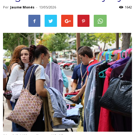
Per
Jaume Monés
-
13/05/2026
1642