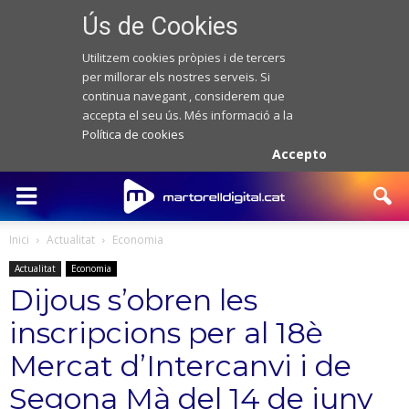
Ús de Cookies
Utilitzem cookies pròpies i de tercers
per millorar els nostres serveis. Si
continua navegant , considerem que
accepta el seu ús. Més informació a la
Política de cookies
Accepto
Inici
Actualitat
Economia
Actualitat
Economia
Dijous s’obren les
inscripcions per al 18è
Mercat d’Intercanvi i de
Segona Mà del 14 de juny