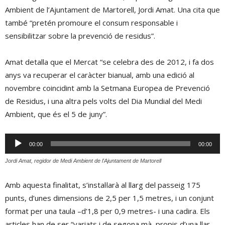
Ambient de l’Ajuntament de Martorell, Jordi Amat. Una cita que
també “pretén promoure el consum responsable i
sensibilitzar sobre la prevenció de residus”.
Amat detalla que el Mercat “se celebra des de 2012, i fa dos
anys va recuperar el caràcter bianual, amb una edició al
novembre coincidint amb la Setmana Europea de Prevenció
de Residus, i una altra pels volts del Dia Mundial del Medi
Ambient, que és el 5 de juny”.
Reproductor
00:00
00:00
d'àudio
Jordi Amat, regidor de Medi Ambient de l'Ajuntament de Martorell
Amb aquesta finalitat, s’instal·larà al llarg del passeig 175
punts, d’unes dimensions de 2,5 per 1,5 metres, i un conjunt
format per una taula –d’1,8 per 0,9 metres- i una cadira. Els
articles han de ser “variats i de segona mà, propis d’una llar,