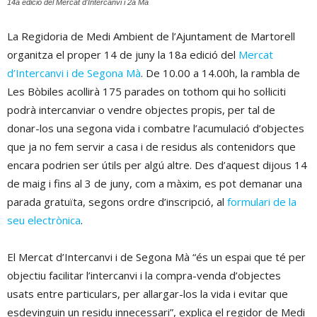
14a edició del Mercat d'Intercanvi i 2a Mà
La Regidoria de Medi Ambient de l’Ajuntament de Martorell
organitza el proper 14 de juny la 18a edició del
Mercat
d’Intercanvi i de Segona Mà
. De 10.00 a 14.00h, la rambla de
Les Bòbiles acollirà 175 parades on tothom qui ho sol·liciti
podrà intercanviar o vendre objectes propis, per tal de
donar-los una segona vida i combatre l’acumulació d’objectes
que ja no fem servir a casa i de residus als contenidors que
encara podrien ser útils per algú altre. Des d’aquest dijous 14
de maig i fins al 3 de juny, com a màxim, es pot demanar una
parada gratuïta, segons ordre d’inscripció, al
formulari de la
seu electrònica
.
El Mercat d’Intercanvi i de Segona Mà “és un espai que té per
objectiu facilitar l’intercanvi i la compra-venda d’objectes
usats entre particulars, per allargar-los la vida i evitar que
esdevinguin un residu innecessari”, explica el regidor de Medi