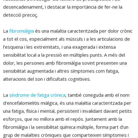
desencadenament, i destacar la importància de fer-ne la
detecció precoç.
La
fibromiàlgia
és una malaltia caracteritzada per dolor crònic
a tot el cos, especialment als músculs i a les articulacions de
l’esquena i les extremitats, i una exagerada i extensa
sensibilitat local a la pressió en múltiples punts. A més del
dolor, les persones amb fibromiàlgia sovint presenten una
sensibilitat augmentada i altres símptomes com fatiga,
alteracions del son i dificultats cognitives.
La
síndrome de fatiga crònica
, també coneguda amb el nom
d’encefalomielitis miàlgica, és una malaltia caracteritzada per
una fatiga, física i mental, persistent i invalidant davant petits
esforços, que no millora amb el repòs. Juntament amb la
fibromiàlgia i la sensibilitat química múltiple, forma part d’un
grup de malalties cròniques que comparteixen símptomes i