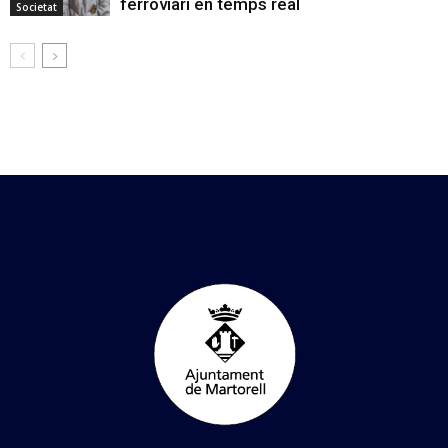
ferroviari en temps real
Societat