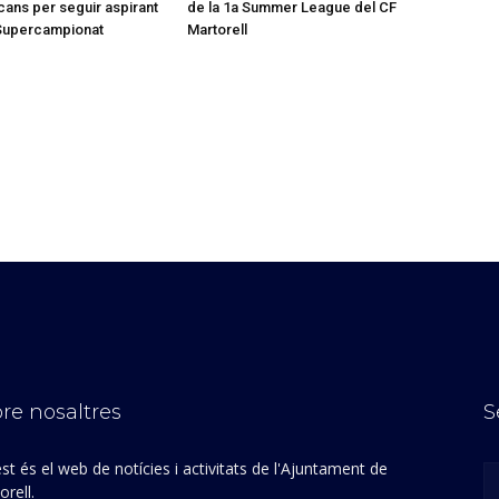
lcans per seguir aspirant
de la 1a Summer League del CF
 Supercampionat
Martorell
re nosaltres
S
st és el web de notícies i activitats de l'Ajuntament de
rell.