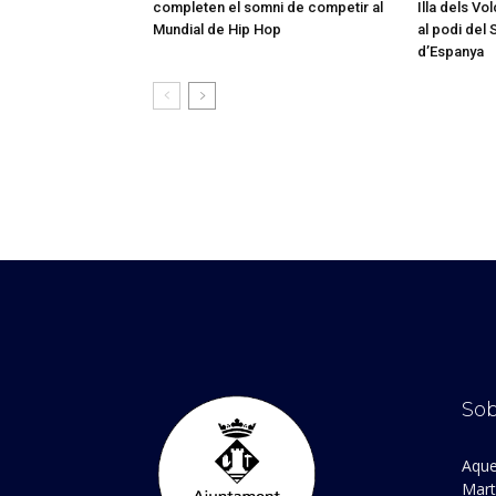
completen el somni de competir al
Illa dels Vo
Mundial de Hip Hop
al podi del
d’Espanya
Sob
Aque
Marto