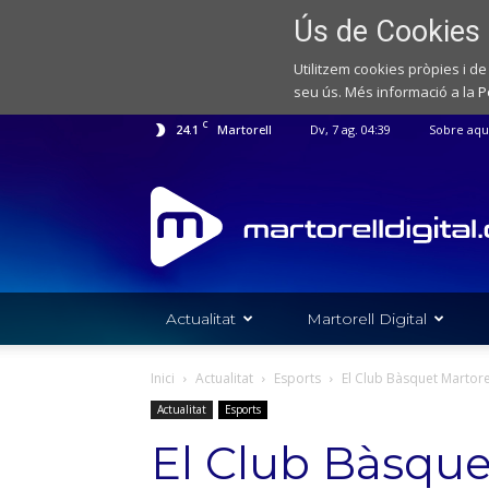
Ús de Cookies
Utilitzem cookies pròpies i de
seu ús. Més informació a la
P
C
24.1
Martorell
Dv, 7 ag. 04:39
Sobre aqu
Web
de
notícies
de
l'Ajuntament
de
Actualitat
Martorell Digital
Martorell
Inici
Actualitat
Esports
El Club Bàsquet Martore
Actualitat
Esports
El Club Bàsque