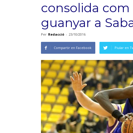
consolida com 
guanyar a Saba
Per
Redacció
-
23/10/2016
Compartir en Facebook
Piular en T