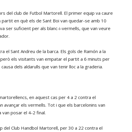
rs del club de Futbol Martorell. El primer equip va caure
n partit en què els de Sant Boi van quedar-se amb 10
va ser suficient per als blanc-i-vermells, que van veure
ador.
ntra el Sant Andreu de la barca. Els gols de Ramón a la
però els visitants van empatar el partit a 6 minuts per
t a causa dels aldarulls que van tenir lloc a la graderia.
 martorellencs, en aquest cas per 4 a 2 contra el
 avançar els vermells. Tot i que els barcelonins van
van posar el 4-2 final.
ip del Club Handbol Martorell, per 30 a 22 contra el