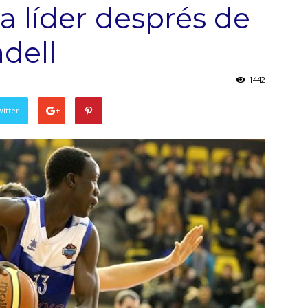
a líder després de
dell
1442
witter