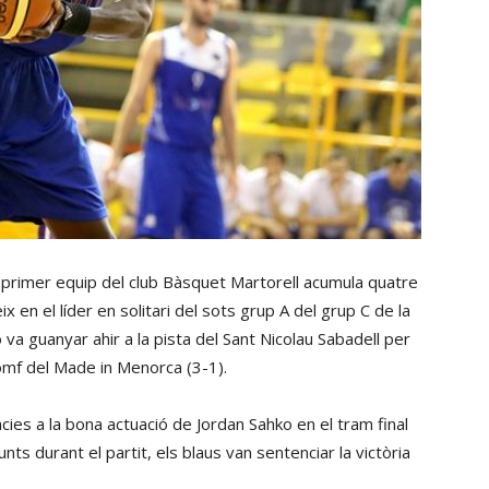
l primer equip del club Bàsquet Martorell acumula quatre
ix en el líder en solitari del sots grup A del grup C de la
o va guanyar ahir a la pista del Sant Nicolau Sabadell per
iomf del Made in Menorca (3-1).
cies a la bona actuació de Jordan Sahko en el tram final
nts durant el partit, els blaus van sentenciar la victòria