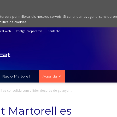
 tercers per millorar els nostres serveis. Si continua navegant , considere
olítica de cookies
est web
Imatge corporativa
Contacte
Ràdio Martorell
Agenda
ll es consolida com a líder després de guanyar...
t Martorell es