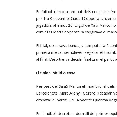
En futbol, derrota i empat dels conjunts sènio
per 1 a 3 davant el Ciudad Cooperativa, en u
jugadors al minut 20. El gol de Xavi Marco no 
com el Ciudad Cooperativa capgirava el marc
El filial, de la seva banda, va empatar a 2 co
primera meitat semblaven segellar el triomf, 
al final. L’àrbitre va decidir finalitzar el parti
El Sala5, sòlid a casa
Per part del Sala5 Martorell, nou triomf dels
Barceloneta. Marc Areny i Gerard Rabadán van
empatar el partit, Pau Albacete i Juanma Vega 
En handbol, derrota a domicili del primer equ