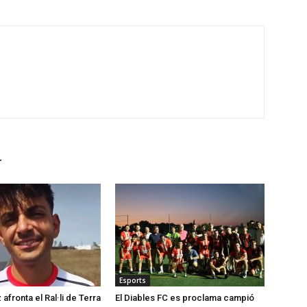
r
Esports
afronta el Ral·li de Terra
El Diables FC es proclama campió