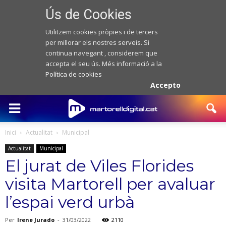
Ús de Cookies
Utilitzem cookies pròpies i de tercers
per millorar els nostres serveis. Si
continua navegant , considerem que
accepta el seu ús. Més informació a la
Política de cookies
Accepto
Inici
Actualitat
Municipal
Actualitat
Municipal
El jurat de Viles Florides
visita Martorell per avaluar
l’espai verd urbà
Per
Irene Jurado
-
31/03/2022
2110