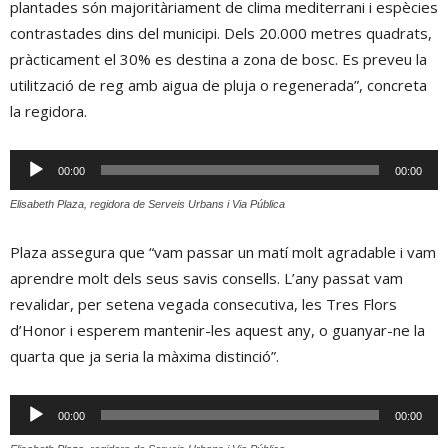
plantades són majoritàriament de clima mediterrani i espècies
contrastades dins del municipi. Dels 20.000 metres quadrats,
pràcticament el 30% es destina a zona de bosc. Es preveu la
utilització de reg amb aigua de pluja o regenerada”, concreta
la regidora.
Reproductor
00:00
00:00
d'àudio
Elisabeth Plaza, regidora de Serveis Urbans i Via Pública
Plaza assegura que “vam passar un matí molt agradable i vam
aprendre molt dels seus savis consells. L’any passat vam
revalidar, per setena vegada consecutiva, les Tres Flors
d’Honor i esperem mantenir-les aquest any, o guanyar-ne la
quarta que ja seria la màxima distinció”.
Reproductor
00:00
00:00
d'àudio