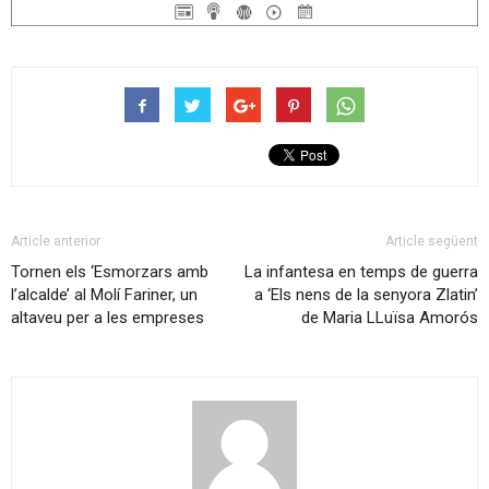
Article anterior
Article següent
Tornen els ‘Esmorzars amb
La infantesa en temps de guerra
l’alcalde’ al Molí Fariner, un
a ‘Els nens de la senyora Zlatin’
altaveu per a les empreses
de Maria LLuïsa Amorós