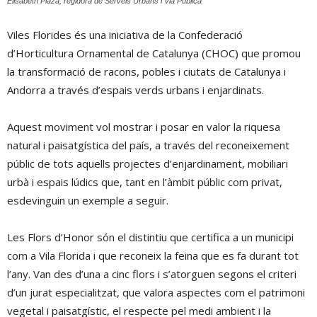
Elisabeth Plaza, regidora de Serveis Urbans i Via Pública
Viles Florides és una iniciativa de la Confederació
d’Horticultura Ornamental de Catalunya (CHOC) que promou
la transformació de racons, pobles i ciutats de Catalunya i
Andorra a través d’espais verds urbans i enjardinats.
Aquest moviment vol mostrar i posar en valor la riquesa
natural i paisatgística del país, a través del reconeixement
públic de tots aquells projectes d’enjardinament, mobiliari
urbà i espais lúdics que, tant en l’àmbit públic com privat,
esdevinguin un exemple a seguir.
Les Flors d’Honor són el distintiu que certifica a un municipi
com a Vila Florida i que reconeix la feina que es fa durant tot
l’any. Van des d’una a cinc flors i s’atorguen segons el criteri
d’un jurat especialitzat, que valora aspectes com el patrimoni
vegetal i paisatgístic, el respecte pel medi ambient i la