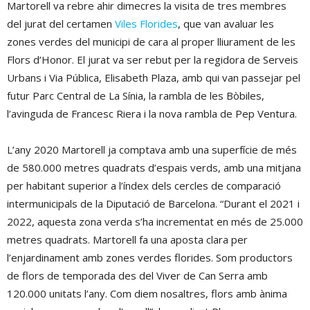
Martorell va rebre ahir dimecres la visita de tres membres
del jurat del certamen
Viles Florides
, que van avaluar les
zones verdes del municipi de cara al proper lliurament de les
Flors d’Honor. El jurat va ser rebut per la regidora de Serveis
Urbans i Via Pública, Elisabeth Plaza, amb qui van passejar pel
futur Parc Central de La Sínia, la rambla de les Bòbiles,
l’avinguda de Francesc Riera i la nova rambla de Pep Ventura.
L’any 2020 Martorell ja comptava amb una superfície de més
de 580.000 metres quadrats d’espais verds, amb una mitjana
per habitant superior a l’índex dels cercles de comparació
intermunicipals de la Diputació de Barcelona. “Durant el 2021 i
2022, aquesta zona verda s’ha incrementat en més de 25.000
metres quadrats. Martorell fa una aposta clara per
l’enjardinament amb zones verdes florides. Som productors
de flors de temporada des del Viver de Can Serra amb
120.000 unitats l’any. Com diem nosaltres, flors amb ànima