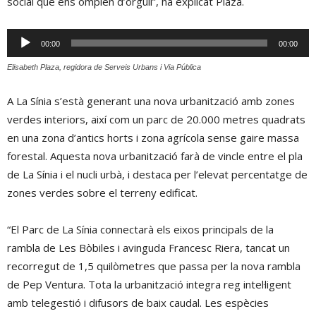
social que ens omplen d’orgull”, ha explicat Plaza.
Reproductor
00:00
00:00
d'àudio
Elisabeth Plaza, regidora de Serveis Urbans i Via Pública
A La Sínia s’està generant una nova urbanització amb zones
verdes interiors, així com un parc de 20.000 metres quadrats
en una zona d’antics horts i zona agrícola sense gaire massa
forestal. Aquesta nova urbanització farà de vincle entre el pla
de La Sínia i el nucli urbà, i destaca per l’elevat percentatge de
zones verdes sobre el terreny edificat.
“El Parc de La Sínia connectarà els eixos principals de la
rambla de Les Bòbiles i avinguda Francesc Riera, tancat un
recorregut de 1,5 quilòmetres que passa per la nova rambla
de Pep Ventura. Tota la urbanització integra reg intel·ligent
amb telegestió i difusors de baix caudal. Les espècies