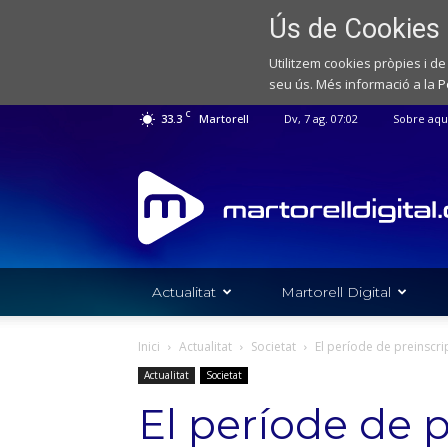
Ús de Cookies
Utilitzem cookies pròpies i de
seu ús. Més informació a la
P
C
33.3
Martorell
Dv, 7 ag. 07:02
Sobre aqu
Web
de
notícies
de
l'Ajuntament
de
Actualitat
Martorell Digital
Martorell
Inici
Actualitat
Societat
El període de preinscrip
Actualitat
Societat
El període de p