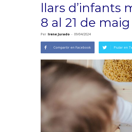
llars d’infants
8 al 21 de maig
Per
Irene Jurado
-
09/04/2024
Compartir en Facebook
Piular en T