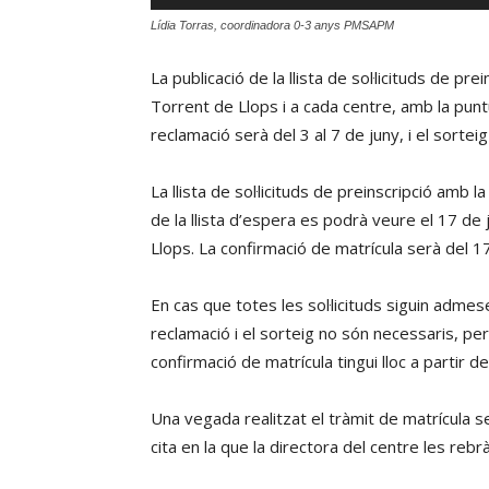
d'àudio
Lídia Torras, coordinadora 0-3 anys PMSAPM
La publicació de la llista de sol·licituds de p
Torrent de Llops i a cada centre, amb la punt
reclamació serà del 3 al 7 de juny, i el sorte
La llista de sol·licituds de preinscripció amb l
de la llista d’espera es podrà veure el 17 de 
Llops. La confirmació de matrícula serà del 1
En cas que totes les sol·licituds siguin adme
reclamació i el sorteig no són necessaris, pe
confirmació de matrícula tingui lloc a partir de
Una vegada realitzat el tràmit de matrícula se l
cita en la que la directora del centre les rebr