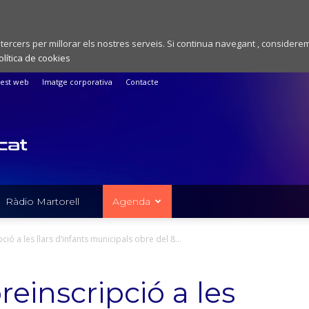
 tercers per millorar els nostres serveis. Si continua navegant , considere
olítica de cookies
est web
Imatge corporativa
Contacte
Ràdio Martorell
Agenda
ció a les llars d’infants municipals obre del 8...
reinscripció a les