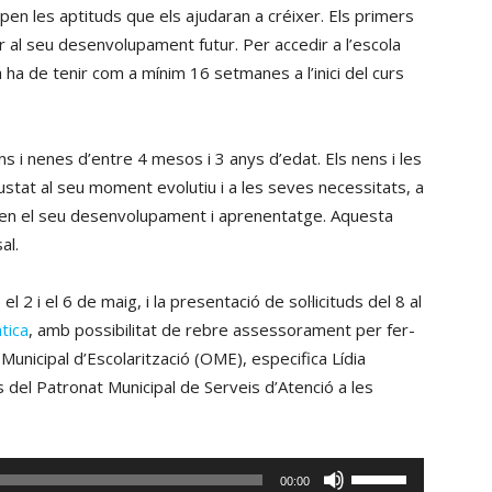
pen les aptituds que els ajudaran a créixer. Els primers
 al seu desenvolupament futur. Per accedir a l’escola
na ha de tenir com a mínim 16 setmanes a l’inici del curs
ns i nenes d’entre 4 mesos i 3 anys d’edat. Els nens i les
justat al seu moment evolutiu i a les seves necessitats, a
en el seu desenvolupament i aprenentatge. Aquesta
al.
l 2 i el 6 de maig, i la presentació de sol·licituds del 8 al
tica
, amb possibilitat de rebre assessorament per fer-
 Municipal d’Escolarització (OME), especifica Lídia
 del Patronat Municipal de Serveis d’Atenció a les
Fe
00:00