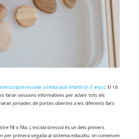
einscripció escolar a l’educació infantil (0-3 anys)
. El 16
es faran sessions informatives per aclarir tots els
maran jornades de portes obertes a les diferents llars
tre fill o filla. L’escola bressol és un dels primers
ixen per primera vegada al sistema educatiu, on comencen