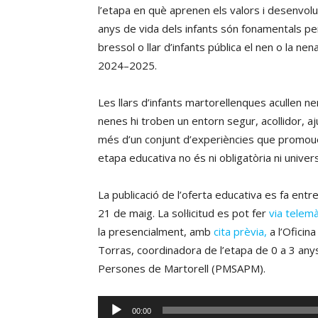
l’etapa en què aprenen els valors i desenvolu
anys de vida dels infants són fonamentals per
bressol o llar d’infants pública el nen o la ne
2024–2025.
Les llars d’infants martorellenques acullen ne
nenes hi troben un entorn segur, acollidor, a
més d’un conjunt d’experiències que promou
etapa educativa no és ni obligatòria ni univers
La publicació de l’oferta educativa es fa entre e
21 de maig. La sol·licitud es pot fer
via telemà
la presencialment, amb
cita prèvia,
a l’Oficina
Torras, coordinadora de l’etapa de 0 a 3 anys
Persones de Martorell (PMSAPM).
Reproductor
00:00