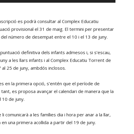
servir
les
tecles
reinscripció es podrà consultar al Complex Educatiu
de
uació provisional el 31 de maig. El termini per presentar
fletxa
ig del número de desempat entre el 10 i el 13 de juny.
cap
amunt/cap
a puntuació definitiva dels infants admesos i, si s’escau,
avall
juny a les llars infants i al Complex Educatiu Torrent de
per
7 al 25 de juny, ambdós inclosos.
incrementar
o
ses en la primera opció, s’entén que el període de
disminuir
r tant, es proposa avançar el calendari de manera que la
el
l 10 de juny.
volum.
i comunicarà a les famílies dia i hora per anar a la llar,
à en una primera acollida a partir del 19 de juny.