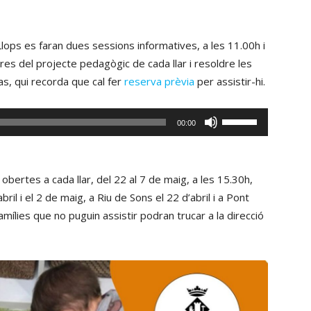
Llops es faran dues sessions informatives, a les 11.00h i
ares del projecte pedagògic de cada llar i resoldre les
as, qui recorda que cal fer
reserva prèvia
per assistir-hi.
Fe
00:00
servir
les
tecles
bertes a cada llar, del 22 al 7 de maig, a les 15.30h,
de
bril i el 2 de maig, a Riu de Sons el 22 d’abril i a Pont
fletxa
famílies que no puguin assistir podran trucar a la direcció
cap
amunt/cap
avall
per
incrementar