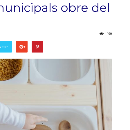
 municipals obre del
1190
witter