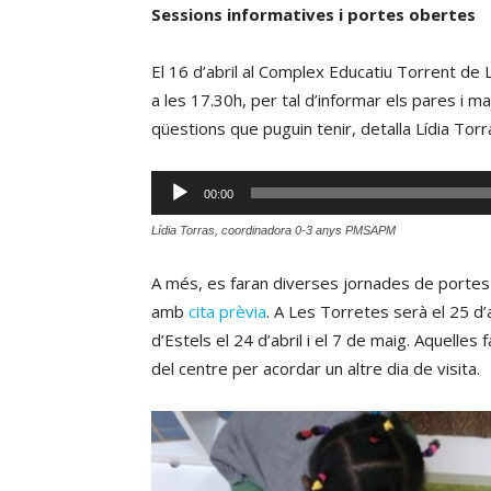
Sessions informatives i portes obertes
El 16 d’abril al Complex Educatiu Torrent de 
a les 17.30h, per tal d’informar els pares i m
qüestions que puguin tenir, detalla Lídia Torr
Reproductor
00:00
d'àudio
Lídia Torras, coordinadora 0-3 anys PMSAPM
A més, es faran diverses jornades de portes o
amb
cita prèvia
. A Les Torretes serà el 25 d’a
d’Estels el 24 d’abril i el 7 de maig. Aquelles 
del centre per acordar un altre dia de visita.