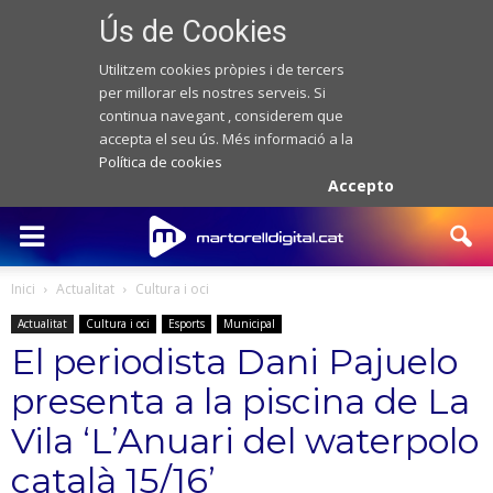
Ús de Cookies
Utilitzem cookies pròpies i de tercers
per millorar els nostres serveis. Si
continua navegant , considerem que
accepta el seu ús. Més informació a la
Política de cookies
Accepto
Inici
Actualitat
Cultura i oci
Actualitat
Cultura i oci
Esports
Municipal
El periodista Dani Pajuelo
presenta a la piscina de La
Vila ‘L’Anuari del waterpolo
català 15/16’