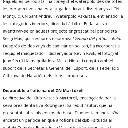
Pajuelo és periodista i ha conegut el waterpolo des de totes
les perspectives: ha estat jugador durant disset anys al CN
Montjuïc, CN Sant Andreu i Waterpolo Askartza, entrenador a
les categories inferiors, directiu i àrbitre. En fa set va
aventurar-se en aquest projecte engrescat pel periodista
Sergi Mas, qui aleshores elaborava
L’Anuari del futbol català
.
Després de dos anys de caminar en solitari, ha incorporat a
l’equip el maquetador i dissenyador Kevin Kwik, el fotògraf
Joan Seculi i la maquilladora Maite Nieto, i compta amb el
suport de la Secretaria General de l’Esport, de la Federació
Catalana de Natació, dels clubs i empreses.
Disponible a l’oficina del CN Martorell
La directiva del Club Natació Martorell, encapçalada per la
seva presidenta Eva Rodríguez, ha rebut l’autor, que ha
presentat l’obra als equips de base. D’aquesta manera s’ha
encetat un període en què a l’oficina del club –situada al
mateix Complex Esportiu La Vila- hi haurà exemplars a la