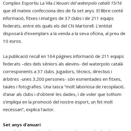
Complex Esportiu La Vila
L’Anuari del waterpolo català 15/16
que ell mateix confecciona des de fa set anys. El llibre conté
informació, fitxes i imatges de 37 clubs i de 211 equips
federats, entre els quals els del CN Martorell. L’entitat
disposarà d’exemplars a la venda a la seva oficina, al preu de
10 euros.
La publicació recull en 164 pàgines informació de 211 equips
federats –des dels sèniors als alevins- del waterpolo català
corresponents a 37 clubs. Jugadors, tècnics, directius i
àrbitres -unes 3.200 persones- són esmentades en fitxes,
taules i fotografies. Una tasca “molt laboriosa de recopilació,
d’anar als clubs i d’obtenir les dades, i de voler que tothom
s’impliqui en la promoció del nostre esport, un fet molt
necessari”, explica l’autor.
Set anys d’anuari