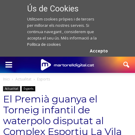
Ús de Cookies
Utilitzem cookies pròpies i de tercers
per millorar els nostres serveis. Si
continua navegant , considerem que
accepta el seu ús. Més informació a la
Política de cookies
Accepto
Inici
Actualitat
Esports
Actualitat
Esports
El Premià guanya el
Torneig infantil de
waterpolo disputat al
Complex Esportiu La Vila