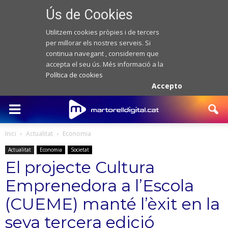
Ús de Cookies
Utilitzem cookies pròpies i de tercers
per millorar els nostres serveis. Si
continua navegant , considerem que
accepta el seu ús. Més informació a la
Política de cookies
Accepto
Inici
Actualitat
Economia
Actualitat
Economia
Societat
El projecte Cultura
Emprenedora a l’Escola
(CUEME) manté l’èxit en la
seva tercera edició