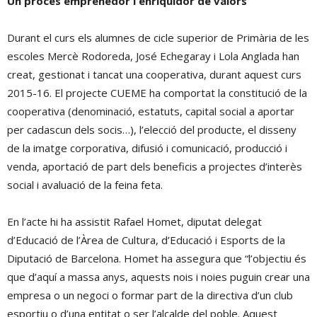
Un procés emprenedor i enriquidor de valors
Durant el curs els alumnes de cicle superior de Primària de les
escoles Mercè Rodoreda, José Echegaray i Lola Anglada han
creat, gestionat i tancat una cooperativa, durant aquest curs
2015-16. El projecte CUEME ha comportat la constitució de la
cooperativa (denominació, estatuts, capital social a aportar
per cadascun dels socis…), l’elecció del producte, el disseny
de la imatge corporativa, difusió i comunicació, producció i
venda, aportació de part dels beneficis a projectes d’interès
social i avaluació de la feina feta.
En l’acte hi ha assistit Rafael Homet, diputat delegat
d’Educació de l’Àrea de Cultura, d’Educació i Esports de la
Diputació de Barcelona. Homet ha assegura que “l’objectiu és
que d’aquí a massa anys, aquests nois i noies puguin crear una
empresa o un negoci o formar part de la directiva d’un club
esportiu o d’una entitat o ser l’alcalde del poble. Aquest