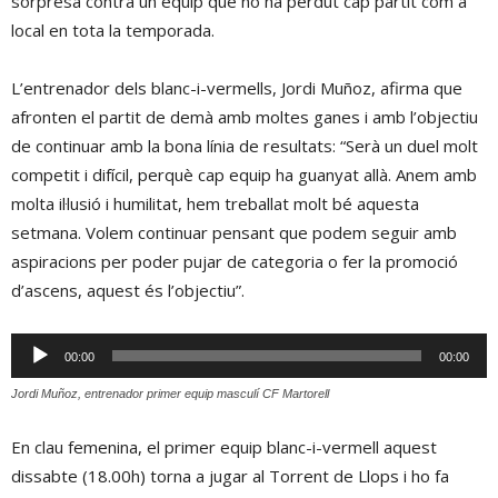
sorpresa contra un equip que no ha perdut cap partit com a
local en tota la temporada.
L’entrenador dels blanc-i-vermells, Jordi Muñoz, afirma que
afronten el partit de demà amb moltes ganes i amb l’objectiu
de continuar amb la bona línia de resultats: “Serà un duel molt
competit i difícil, perquè cap equip ha guanyat allà. Anem amb
molta il·lusió i humilitat, hem treballat molt bé aquesta
setmana. Volem continuar pensant que podem seguir amb
aspiracions per poder pujar de categoria o fer la promoció
d’ascens, aquest és l’objectiu”.
Reproductor
00:00
00:00
d'àudio
Jordi Muñoz, entrenador primer equip masculí CF Martorell
En clau femenina, el primer equip blanc-i-vermell aquest
dissabte (18.00h) torna a jugar al Torrent de Llops i ho fa