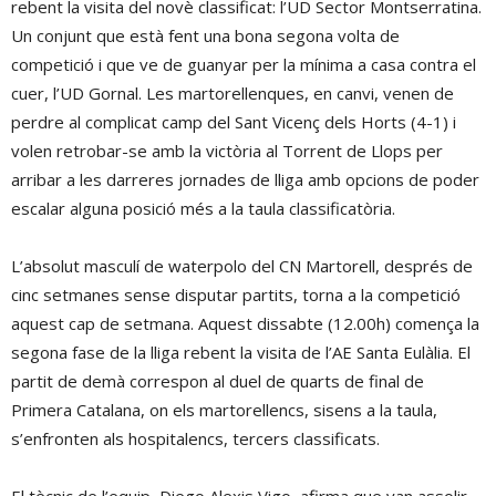
rebent la visita del novè classificat: l’UD Sector Montserratina.
Un conjunt que està fent una bona segona volta de
competició i que ve de guanyar per la mínima a casa contra el
cuer, l’UD Gornal. Les martorellenques, en canvi, venen de
perdre al complicat camp del Sant Vicenç dels Horts (4-1) i
volen retrobar-se amb la victòria al Torrent de Llops per
arribar a les darreres jornades de lliga amb opcions de poder
escalar alguna posició més a la taula classificatòria.
L’absolut masculí de waterpolo del CN Martorell, després de
cinc setmanes sense disputar partits, torna a la competició
aquest cap de setmana. Aquest dissabte (12.00h) comença la
segona fase de la lliga rebent la visita de l’AE Santa Eulàlia. El
partit de demà correspon al duel de quarts de final de
Primera Catalana, on els martorellencs, sisens a la taula,
s’enfronten als hospitalencs, tercers classificats.
El tècnic de l’equip, Diego Alexis Vigo, afirma que van assolir