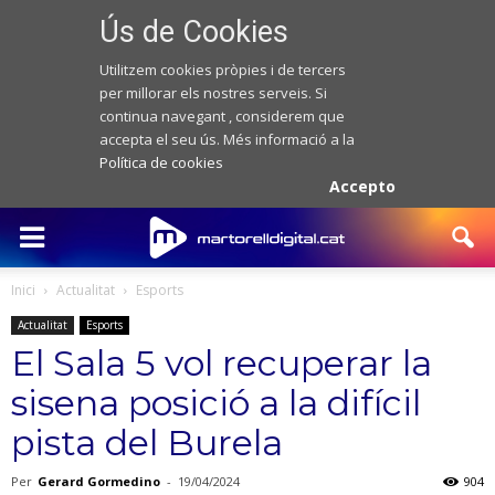
Ús de Cookies
Utilitzem cookies pròpies i de tercers
per millorar els nostres serveis. Si
continua navegant , considerem que
accepta el seu ús. Més informació a la
Política de cookies
Accepto
Inici
Actualitat
Esports
Actualitat
Esports
El Sala 5 vol recuperar la
sisena posició a la difícil
pista del Burela
Per
Gerard Gormedino
-
19/04/2024
904