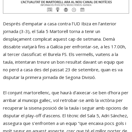
Després d’empatar a casa contra l’UD Ibiza en l’anterior
jornada (3-3), el Sala 5 Martorell torna a tenir un
desplaçament complicat aquest cap de setmana. Demà
dissabte viatjarà fins a Galícia per enfrontar-se, a les 17.00h,
al tercer classificat: el Burela FS. Els vermells, vuitens a la
taula, intentaran treure un bon resultat davant un equip que
no perd a casa des del passat 23 de setembre, quan es va
disputar la primera jornada de Segona Divisió.
El conjunt martorellenc, que haurà d’aixecar-se ben d’hora per
arribar al municipi gallec, vol retrobar-se amb la victòria per
recuperar la sisena posició de la taula i seguir amb opcions de
disputar el play-off d’ascens. El tècnic del Sala 5, Adri Sánchez,
assegura que s’enfronten a un equip “que encaixa pocs gols i
molt segur en aquest aspecte, crec que té el millor porter de