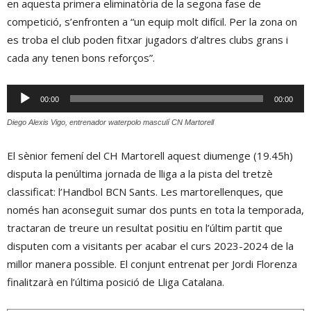
en aquesta primera eliminatòria de la segona fase de
competició, s’enfronten a “un equip molt difícil. Per la zona on
es troba el club poden fitxar jugadors d’altres clubs grans i
cada any tenen bons reforços”.
Reproductor
00:00
00:00
d'àudio
Diego Alexis Vigo, entrenador waterpolo masculí CN Martorell
El sènior femení del CH Martorell aquest diumenge (19.45h)
disputa la penúltima jornada de lliga a la pista del tretzè
classificat: l’Handbol BCN Sants. Les martorellenques, que
només han aconseguit sumar dos punts en tota la temporada,
tractaran de treure un resultat positiu en l’últim partit que
disputen com a visitants per acabar el curs 2023-2024 de la
millor manera possible. El conjunt entrenat per Jordi Florenza
finalitzarà en l’última posició de Lliga Catalana.