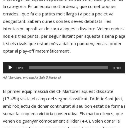
la categoria. És un equip molt ordenat, que comet poques
errades i que fa els partits molt llargs i a poc a poc et va
desgastant. Sabem quines són les seves debilitats i les
intentarem aprofitar de cara a aquest dissabte. Volem endur-
nos els tres punts, per seguir lluitant per aquesta sisena plaça
i, si els rivals que estan més a dalt no puntuen, encara poder
optar al play-off matemàticament”.
Reproductor
00:00
00:00
d'àudio
Adri Sánchez, entrenador Sala 5 Martorell
El primer equip masculí del CF Martorell aquest dissabte
(17.45h) visita el camp del segon classificat, l’Atlètic Sant Just,
amb l’objectiu de donar continuïtat al seu bon estat de forma i
sumar la cinquena victòria consecutiva. Els martorellencs, que
venen de guanyar còmodament al líder (4-0), volen donar la