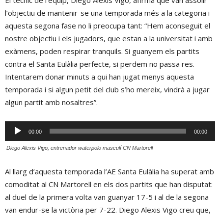
l’objectiu de mantenir-se una temporada més a la categoria i
aquesta segona fase no li preocupa tant: “Hem aconseguit el
nostre objectiu i els jugadors, que estan a la universitat i amb
exàmens, poden respirar tranquils. Si guanyem els partits
contra el Santa Eulàlia perfecte, si perdem no passa res.
Intentarem donar minuts a qui han jugat menys aquesta
temporada i si algun petit del club s’ho mereix, vindrà a jugar
algun partit amb nosaltres”.
Reproductor
00:00
00:00
d'àudio
 Diego Alexis Vigo, entrenador waterpolo masculí CN Martorell
Al llarg d’aquesta temporada l’AE Santa Eulàlia ha superat amb
comoditat al CN Martorell en els dos partits que han disputat:
al duel de la primera volta van guanyar 17-5 i al de la segona
van endur-se la victòria per 7-22. Diego Alexis Vigo creu que,