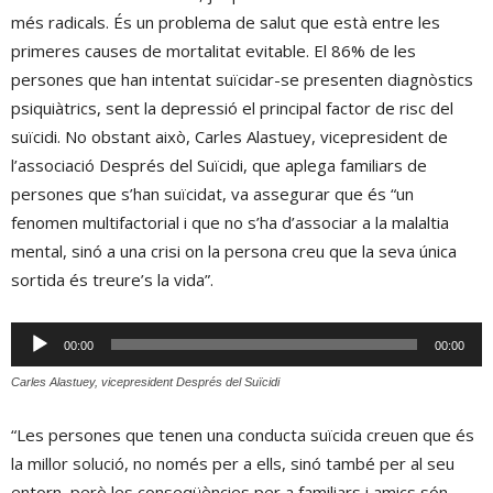
més radicals. És un problema de salut que està entre les
primeres causes de mortalitat evitable. El 86% de les
persones que han intentat suïcidar-se presenten diagnòstics
psiquiàtrics, sent la depressió el principal factor de risc del
suïcidi. No obstant això, Carles Alastuey, vicepresident de
l’associació Després del Suïcidi, que aplega familiars de
persones que s’han suïcidat, va assegurar que és “un
fenomen multifactorial i que no s’ha d’associar a la malaltia
mental, sinó a una crisi on la persona creu que la seva única
sortida és treure’s la vida”.
Reproductor
00:00
00:00
d'àudio
Carles Alastuey, vicepresident Després del Suïcidi
“Les persones que tenen una conducta suïcida creuen que és
la millor solució, no només per a ells, sinó també per al seu
entorn, però les conseqüències per a familiars i amics són