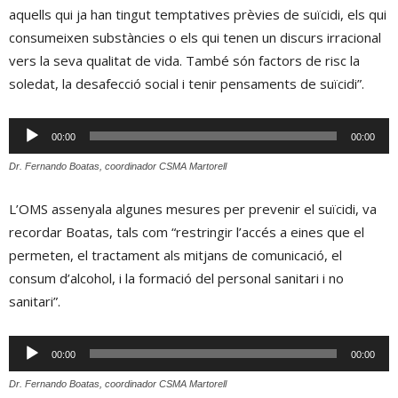
aquells qui ja han tingut temptatives prèvies de suïcidi, els qui
consumeixen substàncies o els qui tenen un discurs irracional
vers la seva qualitat de vida. També són factors de risc la
soledat, la desafecció social i tenir pensaments de suïcidi”.
Reproductor
00:00
00:00
d'àudio
Dr. Fernando Boatas, coordinador CSMA Martorell
L’OMS assenyala algunes mesures per prevenir el suïcidi, va
recordar Boatas, tals com “restringir l’accés a eines que el
permeten, el tractament als mitjans de comunicació, el
consum d’alcohol, i la formació del personal sanitari i no
sanitari”.
Reproductor
00:00
00:00
d'àudio
Dr. Fernando Boatas, coordinador CSMA Martorell