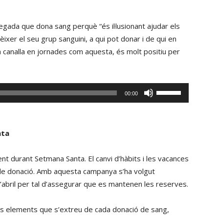
incrementar
les
o
tecles
ada que dona sang perquè “és il·lusionant ajudar els
disminuir
de
èixer el seu grup sanguini, a qui pot donar i de qui en
el
fletxa
la canalla en jornades com aquesta, és molt positiu per
volum.
cap
amunt/cap
avall
Fe
00:00
per
servir
incrementar
les
o
tecles
nta
disminuir
de
el
fletxa
 durant Setmana Santa. El canvi d’hàbits i les vacances
volum.
cap
 de donació. Amb aquesta campanya s’ha volgut
amunt/cap
l’abril per tal d’assegurar que es mantenen les reserves.
avall
per
els elements que s’extreu de cada donació de sang,
incrementar