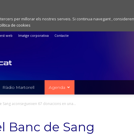
 tercers per millorar els nostres serveis. Si continua navegant , considere
olítica de cookies
est web
Imatge corporativa
Contacte
Ràdio Martorell
Agenda
de Sang aconsegueixen 67 donacions en una...
el Banc de Sang