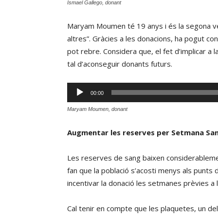
Ismael Gallego, donant
Maryam Moumen té 19 anys i és la segona veg
altres”. Gràcies a les donacions, ha pogut con
pot rebre. Considera que, el fet d’implicar a 
tal d’aconseguir donants futurs.
Reproductor
00:00
d'àudio
Maryam Moumen, donant
Augmentar les reserves per Setmana Sa
Les reserves de sang baixen considerablement
fan que la població s’acosti menys als punts
incentivar la donació les setmanes prèvies a 
Cal tenir en compte que les plaquetes, un d