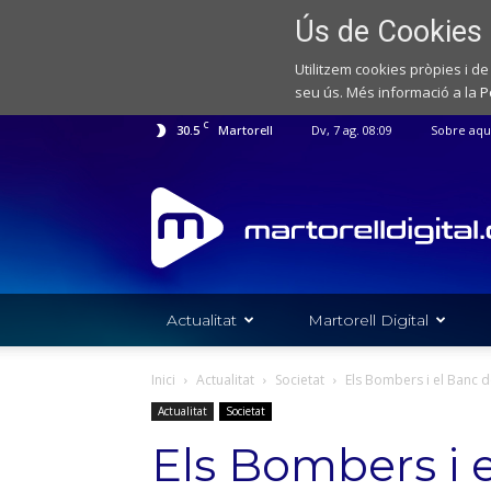
Ús de Cookies
Utilitzem cookies pròpies i de
seu ús. Més informació a la
P
C
30.5
Martorell
Dv, 7 ag. 08:09
Sobre aqu
Web
de
notícies
de
l'Ajuntament
de
Actualitat
Martorell Digital
Martorell
Inici
Actualitat
Societat
Els Bombers i el Banc 
Actualitat
Societat
Els Bombers i 