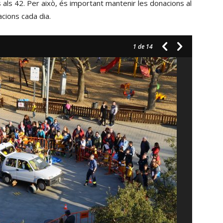
s als 42. Per això, és important mantenir les donacions al
o
acions cada dia.
disminuir
el
1
de 14
volum.