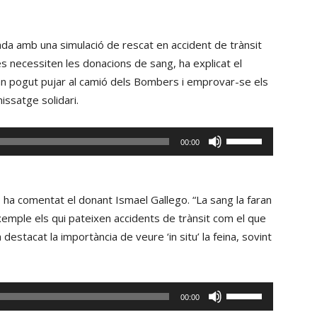
zada amb una simulació de rescat en accident de trànsit
es necessiten les donacions de sang, ha explicat el
n pogut pujar al camió dels Bombers i emprovar-se els
issatge solidari.
Fe
00:00
servir
les
tecles
 ha comentat el donant Ismael Gallego. “La sang la faran
de
xemple els qui pateixen accidents de trànsit com el que
fletxa
destacat la importància de veure ‘in situ’ la feina, sovint
cap
amunt/cap
avall
Fe
00:00
per
servir