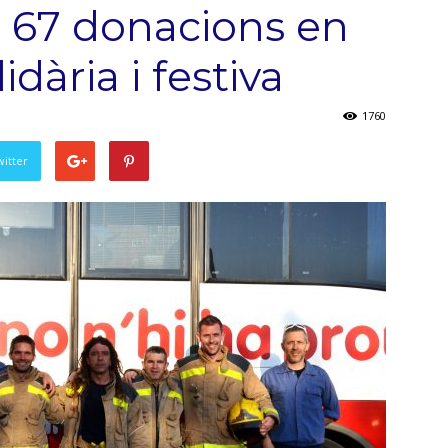
 67 donacions en
dària i festiva
1760
witter