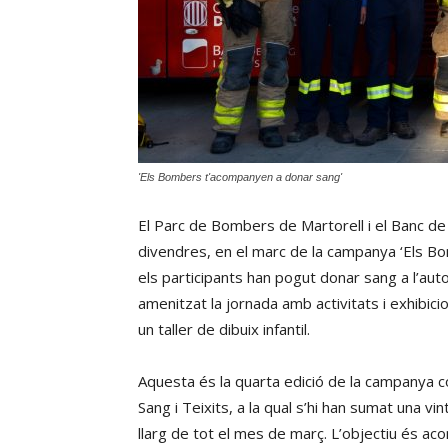
'Els Bombers t'acompanyen a donar sang'
El Parc de Bombers de Martorell i el Banc de
divendres, en el marc de la campanya ‘Els B
els participants han pogut donar sang a l’auto
amenitzat la jornada amb activitats i exhibic
un taller de dibuix infantil.
Aquesta és la quarta edició de la campanya c
Sang i Teixits, a la qual s’hi han sumat una vi
llarg de tot el mes de març. L’objectiu és a