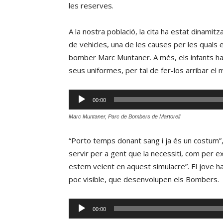
les reserves.
A la nostra població, la cita ha estat dinamit
de vehicles, una de les causes per les quals 
bomber Marc Muntaner. A més, els infants ha
seus uniformes, per tal de fer-los arribar el m
Reproductor
00:00
d'àudio
Marc Muntaner, Parc de Bombers de Martorell
“Porto temps donant sang i ja és un costum”,
servir per a gent que la necessiti, com per e
estem veient en aquest simulacre”. El jove ha 
poc visible, que desenvolupen els Bombers.
Reproductor
00:00
d'àudio