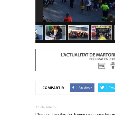
COMPARTIR
Facebook
Twit
Article anterior
L’Escola Juan Ramón Jiménez es converteix e