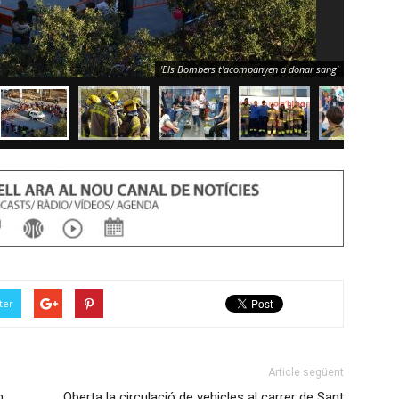
'Els Bombers t'acompanyen a donar sang'
ter
Article següent
n
Oberta la circulació de vehicles al carrer de Sant