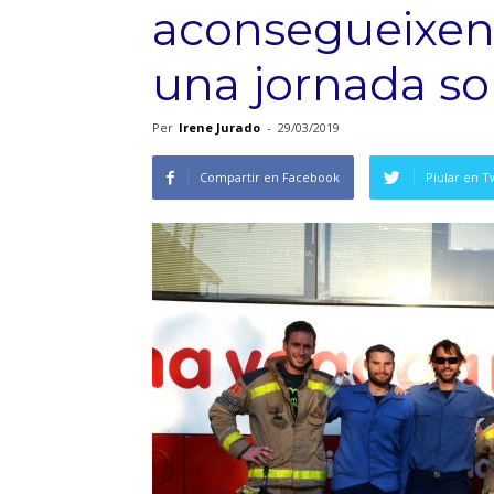
aconsegueixen
una jornada soli
Per
Irene Jurado
-
29/03/2019
Compartir en Facebook
Piular en T