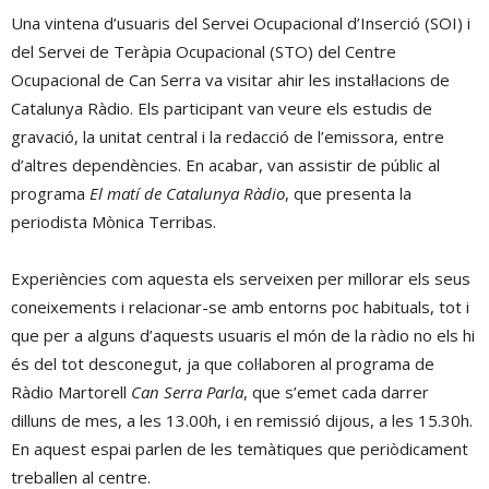
Una vintena d’usuaris del Servei Ocupacional d’Inserció (SOI) i
del Servei de Teràpia Ocupacional (STO) del Centre
Ocupacional de Can Serra va visitar ahir les instal·lacions de
Catalunya Ràdio. Els participant van veure els estudis de
gravació, la unitat central i la redacció de l’emissora, entre
d’altres dependències. En acabar, van assistir de públic al
programa
El matí de Catalunya Ràdio
, que presenta la
periodista Mònica Terribas.
Experiències com aquesta els serveixen per millorar els seus
coneixements i relacionar-se amb entorns poc habituals, tot i
que per a alguns d’aquests usuaris el món de la ràdio no els hi
és del tot desconegut, ja que col·laboren al programa de
Ràdio Martorell
Can Serra Parla
, que s’emet cada darrer
dilluns de mes, a les 13.00h, i en remissió dijous, a les 15.30h.
En aquest espai parlen de les temàtiques que periòdicament
treballen al centre.