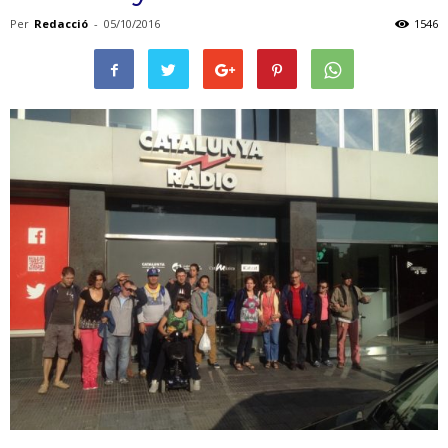
Per
Redacció
-
05/10/2016
1546