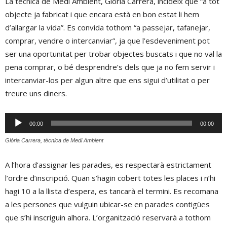
La tècnica de Medi Ambient, Glòria Carrera, incideix que “a tot
objecte ja fabricat i que encara està en bon estat li hem
d’allargar la vida”. Es convida tothom “a passejar, tafanejar,
comprar, vendre o intercanviar”, ja que l’esdeveniment pot
ser una oportunitat per trobar objectes buscats i que no val la
pena comprar, o bé desprendre’s dels que ja no fem servir i
intercanviar-los per algun altre que ens sigui d’utilitat o per
treure uns diners.
Reproductor
00:00
00:00
d'àudio
Glòria Carrera, tècnica de Medi Ambient
A l’hora d’assignar les parades, es respectarà estrictament
l’ordre d’inscripció. Quan s’hagin cobert totes les places i n’hi
hagi 10 a la llista d’espera, es tancarà el termini. Es recomana
a les persones que vulguin ubicar-se en parades contigües
que s’hi inscriguin alhora. L’organització reservarà a tothom