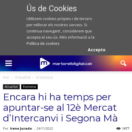
Ús de Cookies
Utilitzem cookies pròpies i de tercers
per millorar els nostres serveis. Si
continua navegant , considerem que
accepta el seu ús. Més informació a la
Política de cookies
Accepto
Inici
Actualitat
Economia
Actualitat
Economia
Encara hi ha temps per
apuntar-se al 12è Mercat
d’Intercanvi i Segona Mà
Per
Irene Jurado
-
24/11/2022
1477