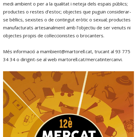
medi ambient o per a la qualitat i neteja dels espais públics;
productes o restes d’estoc; objectes que puguin considerar-
se bèl·lics, sexistes o de contingut eròtic o sexual; productes
manufacturats artesanalment amb l’objectiu de ser venuts ni
objectes propis de col·leccionistes o brocanters.
Més informació a mambient@martorell.cat, trucant al 93 775
34 34 o dirigint-se al web martorell.cat/mercatintercanvi.