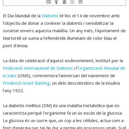
El Dia Mundial de la
Diabetis
té lloc el 14 de novembre amb
l’objectiu de donar a conèixer la diabetis i sensibilitzar la
societat envers aquesta malaltia. Un any més, l’Ajuntament de
Martorell se suma a l’efemèride il·luminant de color blau el
pont d’Anoia.
La data de celebració d’aquest esdeveniment, instituït per la
Federació Internacional de Diabetis
i l’
Organització Mundial de
la Salut
(OMS), commemora l’aniversari del naixement de
Frederick Grant Banting
, un dels descobridors de la insulina
l’any 1922.
La diabetis mellitus (DM) és una malaltia metabòlica que es
caracteritza perquè l’organisme fa un ús escàs de la glucosa.
La glucosa és un sucre que, un cop a les cèl·lules, actua com a
font d’energia per tal de dur a terme els processos vitals. Si el