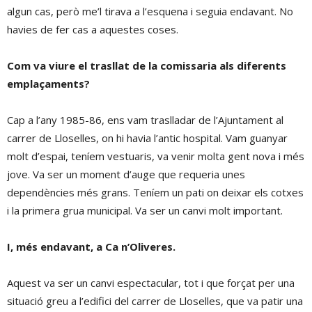
algun cas, però me’l tirava a l’esquena i seguia endavant. No
havies de fer cas a aquestes coses.
Com va viure el trasllat de la comissaria als diferents
emplaçaments?
Cap a l’any 1985-86, ens vam traslladar de l’Ajuntament al
carrer de Lloselles, on hi havia l’antic hospital. Vam guanyar
molt d’espai, teníem vestuaris, va venir molta gent nova i més
jove. Va ser un moment d’auge que requeria unes
dependències més grans. Teníem un pati on deixar els cotxes
i la primera grua municipal. Va ser un canvi molt important.
I, més endavant, a Ca n’Oliveres.
Aquest va ser un canvi espectacular, tot i que forçat per una
situació greu a l’edifici del carrer de Lloselles, que va patir una