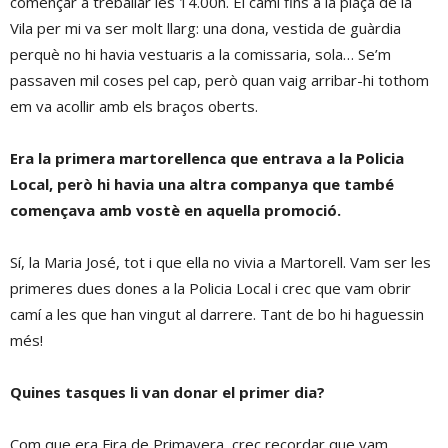
començar a treballar les 14.00h. El camí fins a la plaça de la
Vila per mi va ser molt llarg: una dona, vestida de guàrdia
perquè no hi havia vestuaris a la comissaria, sola… Se’m
passaven mil coses pel cap, però quan vaig arribar-hi tothom
em va acollir amb els braços oberts.
Era la primera martorellenca que entrava a la Policia
Local, però hi havia una altra companya que també
començava amb vostè en aquella promoció.
Sí, la Maria José, tot i que ella no vivia a Martorell. Vam ser les
primeres dues dones a la Policia Local i crec que vam obrir
camí a les que han vingut al darrere. Tant de bo hi haguessin
més!
Quines tasques li van donar el primer dia?
Com que era Fira de Primavera, crec recordar que vam