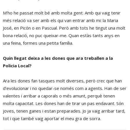
M’ho he passat molt bé amb molta gent. Amb qui vaig tenir
més relació va ser amb els qui van entrar amb mi: la Maria
José, en Picón o en Pascual. Però amb tots he tingut una molt
bona relació, no puc queixar-me. Quan estàs tants anys en
una feina, formes una petita família.
Quin llegat deixa a les dones que ara treballen a la
Policia Local?
Ara les dones fan tasques molt diverses, però crec que han
d’evolucionar i no quedar-se només com a agents. Han de ser
valentes i arribar a caporals o més amunt, perquè tenen
molta capacitat. Les dones han de tirar un pas endavant. Són
joves, tenen ganes i estan preparades. Jo ja vaig arribar tard,
tot i que també vaig aportar el meu gra de sorra.