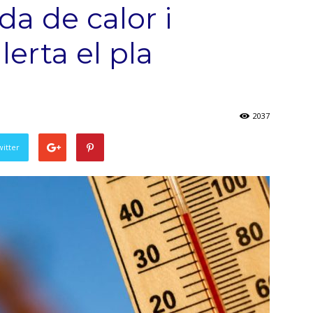
da de calor i
lerta el pla
2037
witter