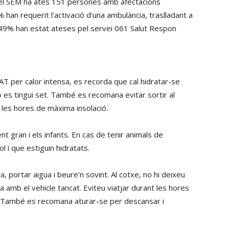
 el SEM ha atès 151 persones amb afectacions
han requerit l’activació d’una ambulància, traslladant a
un 49% han estat ateses pel servei 061 Salut Respon
AT per calor intensa, es recorda que cal hidratar-se
o es tingui set. També es recomana evitar sortir al
t les hores de màxima insolació.
nt gran i els infants. En cas de tenir animals de
l i que estiguin hidratats.
 portar aigua i beure’n sovint. Al cotxe, no hi deixeu
amb el vehicle tancat. Eviteu viatjar durant les hores
e. També es recomana aturar-se per descansar i