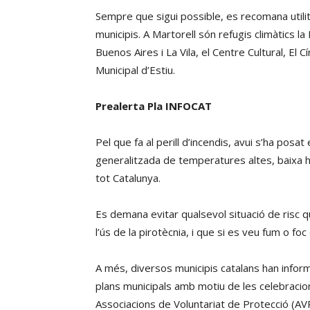
Sempre que sigui possible, es recomana utilitz
municipis. A Martorell són refugis climàtics l
Buenos Aires i La Vila, el Centre Cultural, El C
Municipal d’Estiu.
Prealerta Pla INFOCAT
Pel que fa al perill d’incendis, avui s’ha posat
generalitzada de temperatures altes, baixa hum
tot Catalunya.
Es demana evitar qualsevol situació de risc q
l’ús de la pirotècnia, i que si es veu fum o f
A més, diversos municipis catalans han inform
plans municipals amb motiu de les celebraci
Associacions de Voluntariat de Protecció (AV