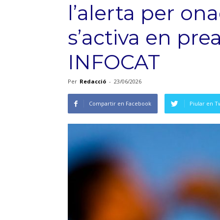
l’alerta per ona
s’activa en prea
INFOCAT
Per
Redacció
-
23/06/2026
Compartir en Facebook
Piular en T