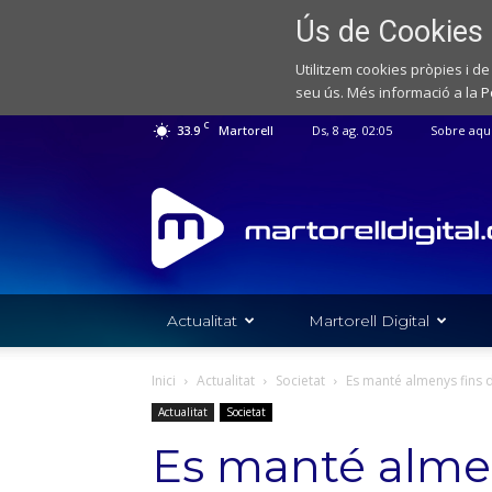
Ús de Cookies
Utilitzem cookies pròpies i de
seu ús. Més informació a la
P
C
33.9
Martorell
Ds, 8 ag. 02:05
Sobre aqu
Web
de
notícies
de
l'Ajuntament
de
Actualitat
Martorell Digital
Martorell
Inici
Actualitat
Societat
Es manté almenys fins di
Actualitat
Societat
Es manté almen