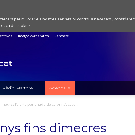
 tercers per millorar els nostres serveis. Si continua navegant , considere
olítica de cookies
est web
Imatge corporativa
Contacte
Ràdio Martorell
Agenda
mecres l’alerta per onada de calor i s’activa...
ys fins dimecres