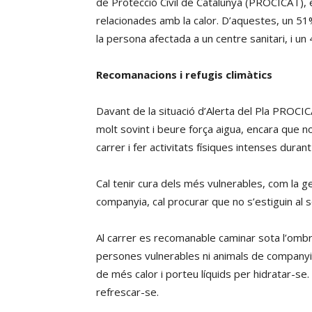
de Protecció Civil de Catalunya (PROCICAT),
relacionades amb la calor. D’aquestes, un 51% 
la persona afectada a un centre sanitari, i 
Recomanacions i refugis climàtics
Davant de la situació d’Alerta del Pla PROCIC
molt sovint i beure força aigua, encara que n
carrer i fer activitats físiques intenses duran
Cal tenir cura dels més vulnerables, com la ge
companyia, cal procurar que no s’estiguin al so
Al carrer es recomanable caminar sota l’ombra,
persones vulnerables ni animals de companyia 
de més calor i porteu líquids per hidratar-s
refrescar-se.