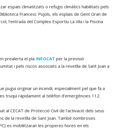
ar espais climatitzats o refugis climàtics habilitats pels
a Biblioteca Francesc Pujols, els esplais de Gent Gran de
írcol, l’entrada del Complex Esportiu La Vila i la Piscina
 en prealerta el pla
INFOCAT
per la previsió
itat i pels riscos associats a la revetlla de Sant Joan a
ue pugui originar un incendi, especialment pel que fa a
oc es truqui ràpidament al telèfon d’emergències 112.
at al CECAT de Protecció Civil de l’activació dels seus
ons de la revetlla de Sant Joan. També nombroses
PC) es mobilitzaran les properes hores en els