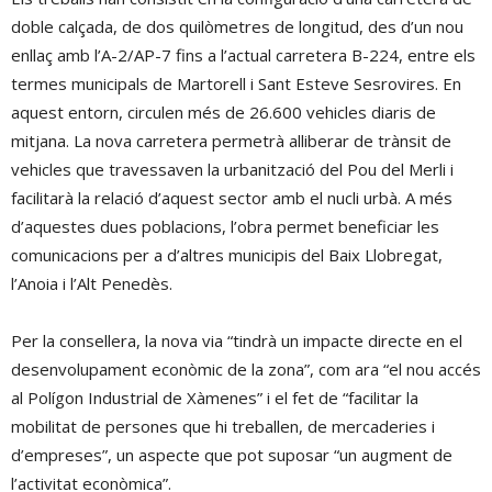
doble calçada, de dos quilòmetres de longitud, des d’un nou
enllaç amb l’A-2/AP-7 fins a l’actual carretera B-224, entre els
termes municipals de Martorell i Sant Esteve Sesrovires. En
aquest entorn, circulen més de 26.600 vehicles diaris de
mitjana. La nova carretera permetrà alliberar de trànsit de
vehicles que travessaven la urbanització del Pou del Merli i
facilitarà la relació d’aquest sector amb el nucli urbà. A més
d’aquestes dues poblacions, l’obra permet beneficiar les
comunicacions per a d’altres municipis del Baix Llobregat,
l’Anoia i l’Alt Penedès.
Per la consellera, la nova via “tindrà un impacte directe en el
desenvolupament econòmic de la zona”, com ara “el nou accés
al Polígon Industrial de Xàmenes” i el fet de “facilitar la
mobilitat de persones que hi treballen, de mercaderies i
d’empreses”, un aspecte que pot suposar “un augment de
l’activitat econòmica”.