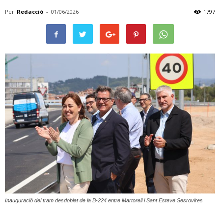
Per
Redacció
-
01/06/2026
1797
Inauguració del tram desdoblat de la B-224 entre Martorell i Sant Esteve Sesrovires