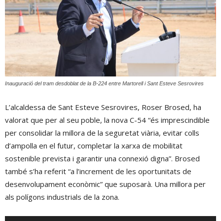
Inauguració del tram desdoblat de la B-224 entre Martorell i Sant Esteve Sesrovires
L’alcaldessa de Sant Esteve Sesrovires, Roser Brosed, ha
valorat que per al seu poble, la nova C-54 “és imprescindible
per consolidar la millora de la seguretat viària, evitar colls
d’ampolla en el futur, completar la xarxa de mobilitat
sostenible prevista i garantir una connexió digna”. Brosed
també s’ha referit “a l’increment de les oportunitats de
desenvolupament econòmic” que suposarà. Una millora per
als polígons industrials de la zona.