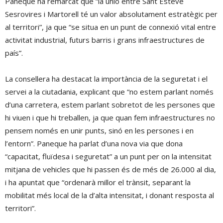
Paneque ha remarcat que “la unió entre Sant Esteve
Sesrovires i Martorell té un valor absolutament estratègic per
al territori”, ja que “se situa en un punt de connexió vital entre
activitat industrial, futurs barris i grans infraestructures de
país”.
La consellera ha destacat la importància de la seguretat i el
servei a la ciutadania, explicant que “no estem parlant només
d’una carretera, estem parlant sobretot de les persones que
hi viuen i que hi treballen, ja que quan fem infraestructures no
pensem només en unir punts, sinó en les persones i en
l’entorn”. Paneque ha parlat d’una nova via que dona
“capacitat, fluïdesa i seguretat” a un punt per on la intensitat
mitjana de vehicles que hi passen és de més de 26.000 al dia,
i ha apuntat que “ordenarà millor el trànsit, separant la
mobilitat més local de la d’alta intensitat, i donant resposta al
territori”.