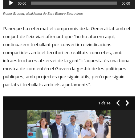
Reproductor
00:00
00:00
d'àudio
Roser Brosed, alcaldessa de Sant Esteve Sesrovires
Paneque ha refermat el compromís de la Generalitat amb el
conjunt de l’eix viari afirmant que “no ho aturem aquí,
continuarem treballant per convertir reivindicacions
compartides amb el territori en realitats concretes, amb
infraestructures al servei de la gent” i “aquesta és una bona
mostra de com entén el Govern la gestió de les polítiques
públiques, amb projectes que siguin útils, però que siguin
pactats i treballats amb els ajuntaments”.
1
de 14