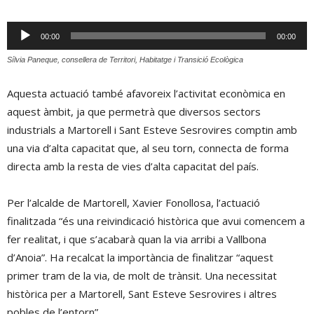
Reproductor
00:00
00:00
d'àudio
Sílvia Paneque, consellera de Territori, Habitatge i Transició Ecològica
Aquesta actuació també afavoreix l’activitat econòmica en
aquest àmbit, ja que permetrà que diversos sectors
industrials a Martorell i Sant Esteve Sesrovires comptin amb
una via d’alta capacitat que, al seu torn, connecta de forma
directa amb la resta de vies d’alta capacitat del país.
Per l’alcalde de Martorell, Xavier Fonollosa, l’actuació
finalitzada “és una reivindicació històrica que avui comencem a
fer realitat, i que s’acabarà quan la via arribi a Vallbona
d’Anoia”. Ha recalcat la importància de finalitzar “aquest
primer tram de la via, de molt de trànsit. Una necessitat
històrica per a Martorell, Sant Esteve Sesrovires i altres
pobles de l’entorn”.