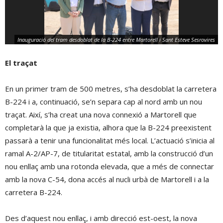
Inauguració del tram desdoblat de la B-224 entre Martorell i Sant Esteve Sesrovires
El traçat
En un primer tram de 500 metres, s’ha desdoblat la carretera
B-224 i a, continuació, se’n separa cap al nord amb un nou
traçat. Així, s’ha creat una nova connexió a Martorell que
completarà la que ja existia, alhora que la B-224 preexistent
passarà a tenir una funcionalitat més local. L’actuació s’inicia al
ramal A-2/AP-7, de titularitat estatal, amb la construcció d’un
nou enllaç amb una rotonda elevada, que a més de connectar
amb la nova C-54, dona accés al nucli urbà de Martorell i a la
carretera B-224.
Des d’aquest nou enllaç, i amb direcció est-oest, la nova