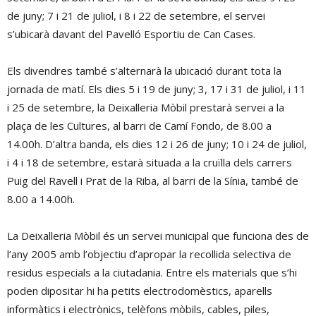
de juny; 7 i 21 de juliol, i 8 i 22 de setembre, el servei
s’ubicarà davant del Pavelló Esportiu de Can Cases.
Els divendres també s’alternarà la ubicació durant tota la
jornada de matí. Els dies 5 i 19 de juny; 3, 17 i 31 de juliol, i 11
i 25 de setembre, la Deixalleria Mòbil prestarà servei a la
plaça de les Cultures, al barri de Camí Fondo, de 8.00 a
14.00h. D’altra banda, els dies 12 i 26 de juny; 10 i 24 de juliol,
i 4 i 18 de setembre, estarà situada a la cruïlla dels carrers
Puig del Ravell i Prat de la Riba, al barri de la Sínia, també de
8.00 a 14.00h.
La Deixalleria Mòbil és un servei municipal que funciona des de
l’any 2005 amb l’objectiu d’apropar la recollida selectiva de
residus especials a la ciutadania. Entre els materials que s’hi
poden dipositar hi ha petits electrodomèstics, aparells
informàtics i electrònics, telèfons mòbils, cables, piles,