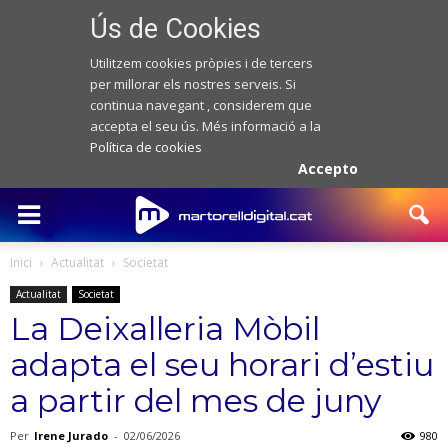
Ús de Cookies
Utilitzem cookies pròpies i de tercers
per millorar els nostres serveis. Si
continua navegant , considerem que
accepta el seu ús. Més informació a la
Política de cookies
Accepto
Inici
Actualitat
Societat
Actualitat
Societat
La Deixalleria Mòbil
adapta el seu horari d’estiu
a partir del mes de juny
Per
Irene Jurado
-
02/06/2026
980