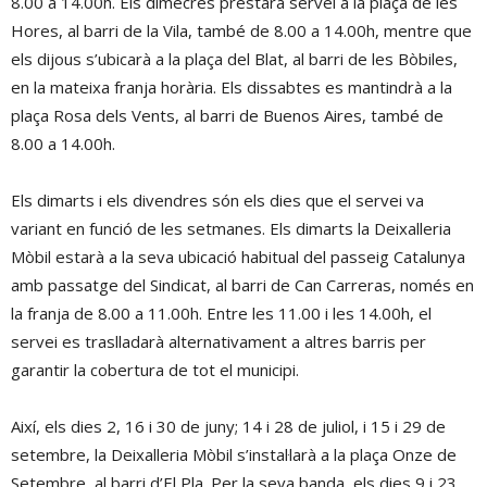
8.00 a 14.00h. Els dimecres prestarà servei a la plaça de les
Hores, al barri de la Vila, també de 8.00 a 14.00h, mentre que
els dijous s’ubicarà a la plaça del Blat, al barri de les Bòbiles,
en la mateixa franja horària.
Els dissabtes es mantindrà a la
plaça Rosa dels Vents, al barri de Buenos Aires, també de
8.00 a 14.00h.
Els dimarts i els divendres són els dies que el servei va
variant en funció de les setmanes. Els dimarts la Deixalleria
Mòbil estarà a la seva ubicació habitual del passeig Catalunya
amb passatge del Sindicat, al barri de Can Carreras, només en
la franja de 8.00 a 11.00h. Entre les 11.00 i les 14.00h, el
servei es traslladarà alternativament a altres barris per
garantir la cobertura de tot el municipi.
Així, els dies 2, 16 i 30 de juny; 14 i 28 de juliol, i 15 i 29 de
setembre, la Deixalleria Mòbil s’instal·larà a la plaça Onze de
Setembre, al barri d’El Pla. Per la seva banda, els dies 9 i 23